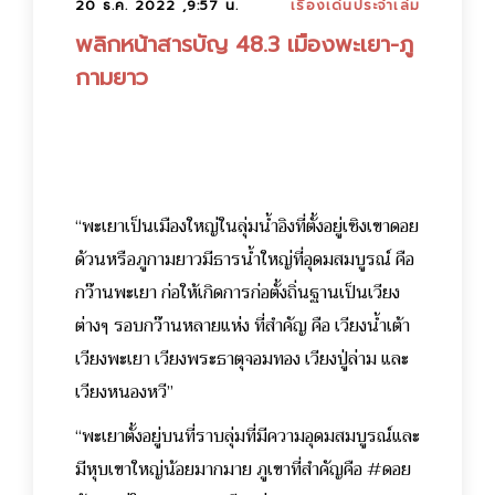
20 ธ.ค. 2022 ,9:57 น.
เรื่องเด่นประจำเล่ม
พลิกหน้าสารบัญ 48.3 เมืองพะเยา-ภู
กามยาว
“พะเยาเป็นเมืองใหญ่ในลุ่มน้ำอิงที่ตั้งอยู่เชิงเขาดอย
ด้วนหรือภูกามยาวมีธารน้ำใหญ่ที่อุดมสมบูรณ์ คือ
กว๊านพะเยา ก่อให้เกิดการก่อตั้งถิ่นฐานเป็นเวียง
ต่างๆ รอบกว๊านหลายแห่ง ที่สำคัญ คือ เวียงน้ำเต้า
เวียงพะเยา เวียงพระธาตุจอมทอง เวียงปู่ล่าม และ
เวียงหนองหวี”
“พะเยาตั้งอยู่บนที่ราบลุ่มที่มีความอุดมสมบูรณ์และ
มีหุบเขาใหญ่น้อยมากมาย ภูเขาที่สำคัญคือ #ดอย