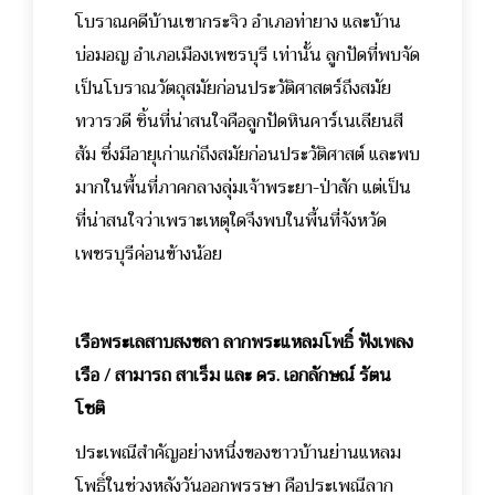
โบราณคดีบ้านเขากระจิว อำเภอท่ายาง และบ้าน
บ่อมอญ อำเภอเมืองเพชรบุรี เท่านั้น ลูกปัดที่พบจัด
เป็นโบราณวัตถุสมัยก่อนประวัติศาสตร์ถึงสมัย
ทวารวดี ชิ้นที่น่าสนใจคือลูกปัดหินคาร์เนเลียนสี
ส้ม ซึ่งมีอายุเก่าแก่ถึงสมัยก่อนประวัติศาสต์ และพบ
มากในพื้นที่ภาคกลางลุ่มเจ้าพระยา-ป่าสัก แต่เป็น
ที่น่าสนใจว่าเพราะเหตุใดจึงพบในพื้นที่จังหวัด
เพชรบุรีค่อนข้างน้อย
เรือพระเลสาบสงขลา ลากพระแหลมโพธิ์ ฟังเพลง
เรือ / สามารถ สาเร็ม และ ดร. เอกลักษณ์ รัตน
โชติ
ประเพณีสำคัญอย่างหนึ่งของชาวบ้านย่านแหลม
โพธิ์ในช่วงหลังวันออกพรรษา คือประเพณีลาก