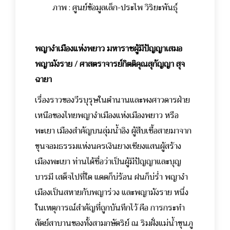
ภาพ : ศูนย์ข้อมูลเล็ก-ประไพ วิริยะพันธุ์
พญางำเมืองแห่งพยาว มหาราชผู้มีปัญญาเสมอ
พญามังราย / ศาสตราจารย์กิตติคุณสุกัญญา สุจ
ฉายา
เรื่องราวของวีรบุรุษในตำนานและพงศาวดารฝ่าย
เหนือของไทยพญางำเมืองแห่งเมืองพยาว หรือ
พะเยา เมืองสำคัญบนลุ่มน้ำอิง ผู้สืบเชื้อสายมาจาก
ขุนจอมธรรมแห่งนครเงินยางเชียงแสนผู้สร้าง
เมืองพะเยา ท่านได้ชื่อว่าเป็นผู้มีปัญญาและบุญ
บารมี เสด็จไปที่ใด แดดก็บ่ร้อน ฝนก็บ่ร่ำ พญางำ
เมืองเป็นสหายกับพญาร่วง และพญามังราย หนึ่ง
ในเหตุการณ์สำคัญที่ถูกบันทึกไว้ คือ การกระทำ
สัตย์สาบานของทั้งสามกษัตริย์ ณ ริมฝั่งแม่น้ำขุนภู