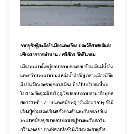
จากยุธิษฐิระถึงงำเมืองและเจือง ประวัติศาสตร์แอ่ง
เชียงรายจากตำนาน / ศรีศักร วัลลิโภดม
เมืองพะเยาตั้งอยู่ตอนปลายของดอยด้วน มีแม่น้ำอิง
และกว๊านพะเยาเป็นแหล่งน้ำสำคัญ กลางเมืองมีวัด
ลี เป็นวัดพระธาตุกลางเมือง ซึ่งเป็นบริเวณที่พบ
โบราณวัตถุสมัยหริภุญไชยตอนปลายลงมาถึงพุทธ
ศตวรรษที่ 17-18 และสมัยพญางำเมือง รอบๆ ยังมี
เวียงปู่ล่ามและเวียงแก้วทางด้านตะวันออก เวียง
พะเยาสมัยอยุธยาตอนปลายอยู่ทางตะวันตกริม
กว๊านพะเยา ทางทิศเหนือยังมีเวียงพระธาตุด้วย