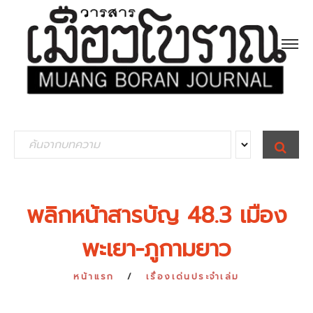
S
S
E
e
A
R
a
C
H
r
พลิกหน้าสารบัญ 48.3 เมือง
c
พะเยา-ภูกามยาว
h
f
หน้าแรก
เรื่องเด่นประจำเล่ม
o
r