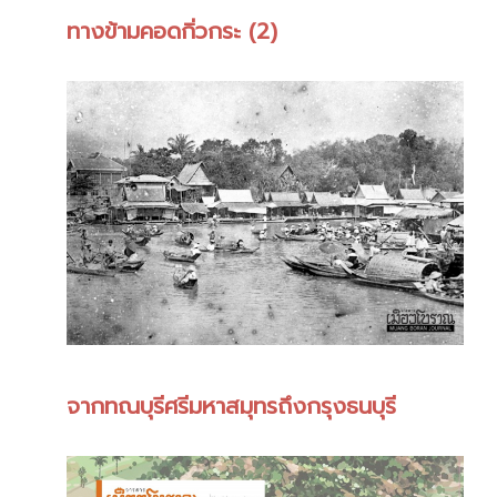
ทางข้ามคอดกิ่วกระ (2)
จากทณบุรีศรีมหาสมุทรถึงกรุงธนบุรี