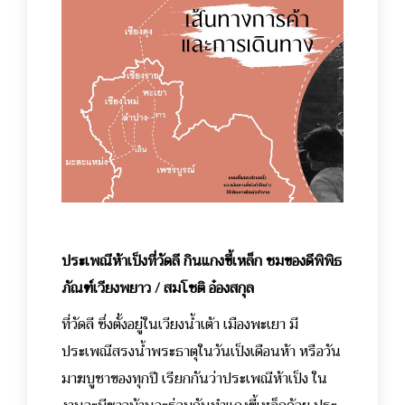
ประเพณีห้าเป็งที่วัดลี กินแกงขี้เหล็ก ชมของดีพิพิธ
ภัณฑ์เวียงพยาว / สมโชติ อ๋องสกุล
ที่วัดลี ซึ่งตั้งอยู่ในเวียงน้ำเต้า เมืองพะเยา มี
ประเพณีสรงน้ำพระธาตุในวันเป็งเดือนห้า หรือวัน
มาฆบูชาของทุกปี เรียกกันว่าประเพณีห้าเป็ง ใน