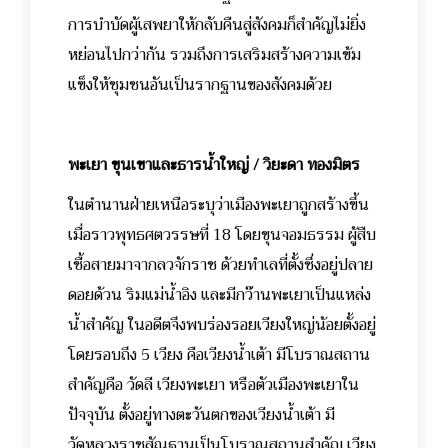
การบำบัดผู้เสพยาให้กลับคืนสู่สังคมก็สำคัญไม่ยิ่ง
หย่อนไปกว่ากัน รวมถึงการเสริมสร้างความเข้ม
แข็งให้ชุมชนอันเป็นรากฐานของสังคมด้วย
พะเยา ขุนเขาและธารน้ำใหญ่ / วิยะดา ทองมิตร
ในตำนานฝ่ายเหนือระบุว่าเมืองพะเยาถูกสร้างขึ้น
เมื่อราวพุทธศตวรรษที่ 18 โดยขุนจอมธรรม ผู้สืบ
เชื้อสายมาจากลวจักราช ด้วยทำเลที่ตั้งซึ่งอยู่ปลาย
ดอยด้วน ริมแม่น้ำอิง และมีกว๊านพะเยาเป็นแหล่ง
น้ำสำคัญ ในอดีตจึงพบร่องรอยเวียงใหญ่น้อยตั้งอยู่
โดยรอบถึง 5 เวียง คือเวียงน้ำเต้า มีโบราณสถาน
สำคัญคือ วัดลี เวียงพะเยา หรือตัวเมืองพะเยาใน
ปัจจุบัน ตั้งอยู่ทางตะวันตกของเวียงน้ำเต้า มี
วัดหลวงราชสัณฐานเป็นโบราณสถานสำคัญ เวียง