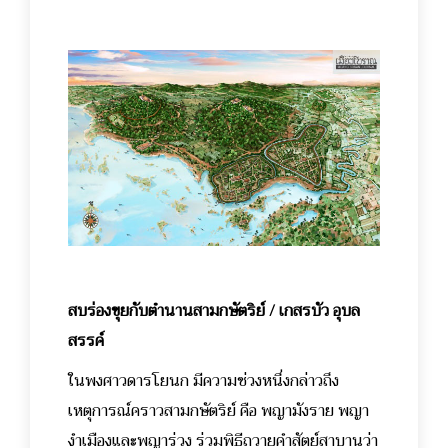
สบร่องขุยกับตำนานสามกษัตริย์ / เกสรบัว อุบล
สรรค์
ในพงศาวดารโยนก มีความช่วงหนึ่งกล่าวถึง
เหตุการณ์คราวสามกษัตริย์ คือ พญามังราย พญา
งำเมืองและพญาร่วง ร่วมพิธีถวายคำสัตย์สาบานว่า