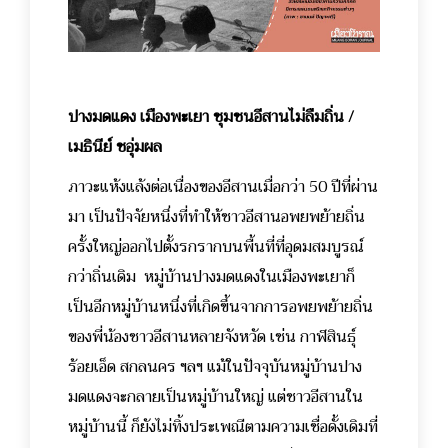
ปางมดแดง เมืองพะเยา ชุมชนอีสานไม่ลืมถิ่น /
เมธินีย์ ชอุ่มผล
ภาวะแห้งแล้งต่อเนื่องของอีสานเมื่อกว่า 50 ปีที่ผ่าน
มา เป็นปัจจัยหนึ่งที่ทำให้ชาวอีสานอพยพย้ายถิ่น
ครั้งใหญ่ออกไปตั้งรกรากบนพื้นที่ที่อุดมสมบูรณ์
กว่าถิ่นเดิม หมู่บ้านปางมดแดงในเมืองพะเยาก็
เป็นอีกหมู่บ้านหนึ่งที่เกิดขึ้นจากการอพยพย้ายถิ่น
ของพี่น้องชาวอีสานหลายจังหวัด เช่น กาฬสินธุ์
ร้อยเอ็ด สกลนคร ฯลฯ แม้ในปัจจุบันหมู่บ้านปาง
มดแดงจะกลายเป็นหมู่บ้านใหญ่ แต่ชาวอีสานใน
หมู่บ้านนี้ ก็ยังไม่ทิ้งประเพณีตามความเชื่อดั้งเดิมที่