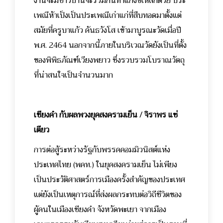
งานจะมีชาวบ้านจะร่วมกันทำแกงขี้เหล็กด้วย ประ
เพณีห้าเป็งเป็นประเพณีเก่าแก่ที่สืบทอดมาตั้งแต่
สมัยที่ครูบาแก้ว คันธวังโส เข้ามาบูรณะวัดเมื่อปี
พ.ศ. 2464 นอกจากนี้ภายในบริเวณวัดยังเป็นที่ตั้ง
ของพิพิธภัณฑ์เวียงพยาว ซึ่งรวบรวมโบราณวัตถุ
ที่น่าสนใจเป็นจำนวนมาก
เชียงคำ กับผลพวงยุคสงครามเย็น / จิราพร แซ่
เตียว
การต่อสู้ระหว่างรัฐกับพรรคคอมมิวนิสต์แห่ง
ประเทศไทย (พคท.) ในยุคสงครามเย็น ไม่เพียง
เป็นประวัติศาสตร์การเมืองครั้งสำคัญของประเทศ
แต่ยังเป็นเหตุการณ์ที่ส่งผลกระทบต่อวิถีชีวิตของ
ผู้คนในเมืองเชียงคำ จังหวัดพะเยา จากเมือง