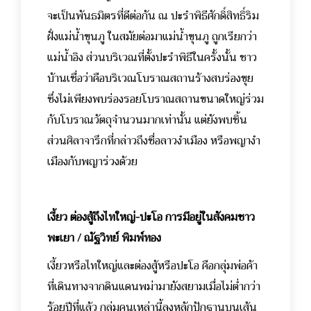
จะเป็นพันธมิตรที่ดีต่อกัน ณ ปะรำพิธีศักดิ์สิทธิ์ริม
ฝั่งแม่น้ำขุนภู ในสมัยต่อมาแม่น้ำขุนภู ถูกเรียกว่า
แม่น้ำอิง ส่วนบริเวณที่ตั้งปะรำพิธีในครั้งนั้น ชาว
บ้านเชื่อว่าคือบริเวณโบราณสถานร้างสบร่องขุย
ซึ่งไม่เพียงพบร่องรอยโบราณสถานขนาดใหญ่ร่วม
กับโบราณวัตถุจำนวนมากเท่านั้น แต่ยังพบชิ้น
ส่วนศิลาจารึกที่กล่าวถึงชื่อลาวงำเมือง หรือพญางำ
เมืองกับพญาร่วงด้วย
เงี้ยว ต่องสู้ถึงไทใหญ่-ปะโอ การมีอยู่ในสังคมชาว
พะเยา / ณัฐวิทย์ พิมพ์ทอง
เงี้ยวหรือไทใหญ่และต่องสู้หรือปะโอ คือกลุ่มพ่อค้า
ที่เดินทางจากดินแดนพม่ามายังสยามเมื่อไม่ต่ำกว่า
ร้อยปีที่แล้ว กลุ่มคนเหล่านี้ลงหลักปักฐานบนเส้น