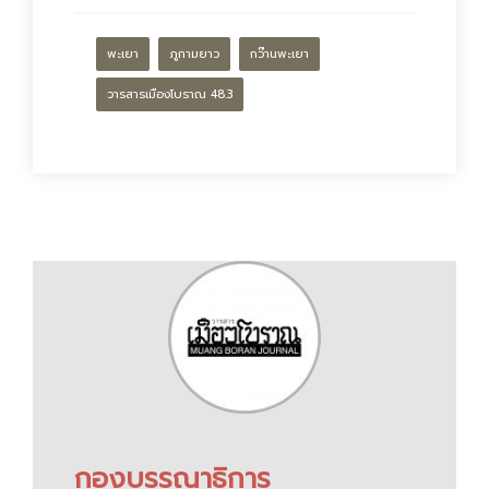
พะเยา
ภูกามยาว
กว๊านพะเยา
วารสารเมืองโบราณ 48.3
กองบรรณาธิการ