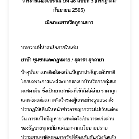
วารสารเมืองโบราณ ปีที่ 48 ฉบับที่ 3 (กรกฎาคม-
กันยายน 2565)
เมืองพะเยาหรือภูกามยาว
บทความที่น่าสนใจภายในเล่ม
ยาบ้า ชุมชนและกฎหมาย / สุดารา สุจฉายา
ปัจจุบันยาเสพติดยังคงเป็นปัญหาสำคัญระดับชาติ
โดยเฉพาะการแพร่ระบาดของยาบ้าหรือยากลุ่มแอ
มเฟตามีน ซึ่งเป็นยาเสพติดที่เข้าถึงได้ง่าย ราคาถูก
และส่งผลต่อสภาพจิตใจของผู้เสพอย่างรุนแรง ดัง
ปรากฏให้เห็นในหน้าข่าวอาชญากรรมไม่เว้นแต่ละ
วัน การแก้ไขปัญหายาเสพติดจึงเป็นวาระเร่งด่วน
ของรัฐบาลทุกสมัย แต่นอกจากนโยบายปราบ
ปรามยาเสพติดของภาครัฐที่ต้องเข้มข้นจริงจังแล้ว