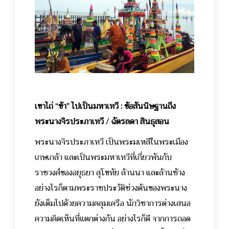
เขาไถ่ “ข้า” ไปเป็นมหาเทวี : ข้อสันนิษฐานถึง
พระนางจิรประภาเทวี / ฉัตรลดา สินธุสอน
พระนางจิรประภาเทวี เป็นพระมเหสีในพระเมือง
เกษเกล้า และเป็นพระมหาเทวีที่เกี่ยวพันกับ
ราชวงศ์ของอยุธยา สุโขทัย ล้านนา และล้านช้าง
อย่างไรก็ตามพระราชประวัติช่วงต้นของพระนาง
ยังเต็มไปด้วยความคลุมเครือ นักวิชาการต่างเสนอ
ความคิดเห็นที่แตกต่างกัน อย่างไรก็ดี จากการถอด