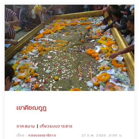
เขาคิชฌกูฏ
ภาคสนาม
|
เที่ยวแบบวารสาร
เรื่อง :
กองบรรณาธิการ
27 ก.พ. 2020 ,0:00 น.