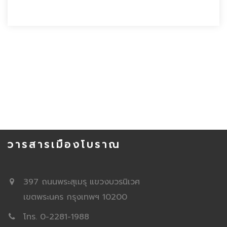
วารสารเมืองโบราณ
397 ถนนพระสุเมรุ แขวงบวรนิเวศ
เขตพระนคร กรุงเทพฯ 10200
โทร. 0-2281-1988