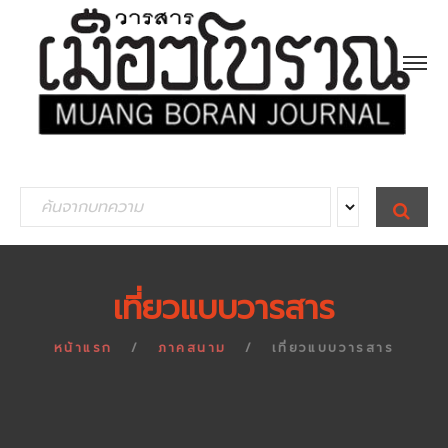
S
S
E
e
A
R
a
C
H
r
เที่ยวแบบวารสาร
c
h
หน้าแรก
ภาคสนาม
เที่ยวแบบวารสาร
f
o
r