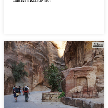
และโบสถ์แห่งเมืองเปตรา