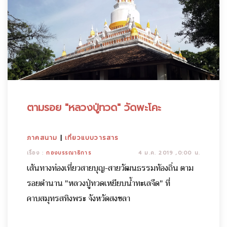
ตามรอย "หลวงปู่ทวด" วัดพะโคะ
ภาคสนาม
|
เที่ยวแบบวารสาร
เรื่อง :
กองบรรณาธิการ
4 ม.ค. 2019 ,0:00 น.
เส้นทางท่องเที่ยวสายบุญ-สายวัฒนธรรมท้องถิ่น ตาม
รอยตำนาน "หลวงปู่ทวดเหยียบน้ำทะเลจืด" ที่
คาบสมุทรสทิงพระ จังหวัดสงขลา