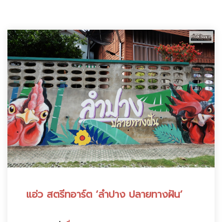
:
แอ่ว สตรีทอาร์ต ‘ลำปาง ปลายทางฝัน’