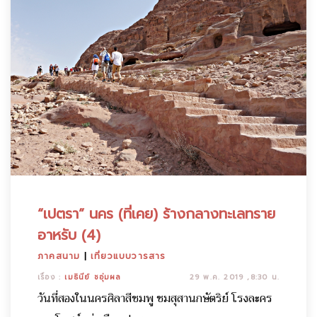
“เปตรา” นคร (ที่เคย) ร้างกลางทะเลทราย
อาหรับ (4)
ภาคสนาม
|
เที่ยวแบบวารสาร
เรื่อง :
เมธินีย์ ชอุ่มผล
29 พ.ค. 2019 ,8:30 น.
วันที่สองในนครศิลาสีชมพู ชมสุสานกษัตริย์ โรงละคร