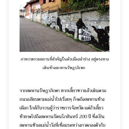
ภาพวาดรวมสถานที่สำคัญในตัวเมืองลำปาง อยู่ตรงทาง
เดินข้างสะพานรัษฎาภิเษก
จากสะพานรัษฎาภิเษก หากเลี้ยวขวาแล้วเดินตาม
ถนนเลียบตามแม่น้ำไปเรื่อยๆ ก็จะถึงสะพานช้าง
เผือก ใกล้กับจวนผู้ว่าราชการจังหวัด แต่ถ้าเลี้ยว
ซ้ายจะไปถึงสะพานรัตนโกสินทร์ 200 ปี ซึ่งเป็น
สะพานข้ามแม่น้ำวังที่เชื่อมระหว่างกาดกองต้ากับ