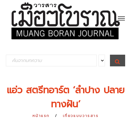
S
S
E
e
A
R
a
C
H
r
แอ่ว สตรีทอาร์ต ‘ลำปาง ปลาย
c
ทางฝัน’
h
f
หน้าแรก
เที่ยวแบบวารสาร
o
r