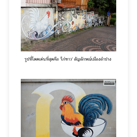
รูปที่โดดเด่นที่สุดคือ 'ไก่ขาว' สัญลักษณ์เมืองลำปาง