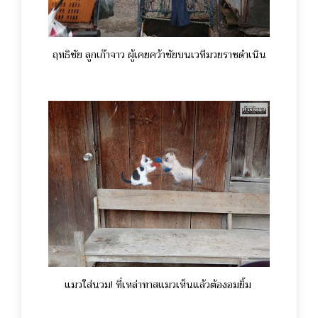
ฤทธิชัย ลูกเก๊าจาว ผู้เคยคว้าชัยบนเวทีมวยราชดำเนิน
แมวใส่นวม! ที่เหล่าทาสแมวเห็นแล้วต้องอมยิ้ม