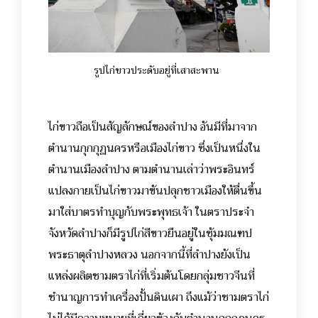
รูปไก่ขาวประดับอยู่ที่เสาสะพาน
ไก่ขาวถือเป็นสัญลักษณ์ของลำปาง อันมีที่มาจาก
ตำนานกุกกุฏนครหรือเมืองไก่ขาว ซึ่งเป็นหนึ่งใน
ตำนานเมืองลำปาง ตามตำนานเล่าว่าพระอินทร์
แปลงกายเป็นไก่ขาวมาขันปลุกชาวเมืองให้ตื่นขึ้น
มาใส่บาตรทำบุญกับพระพุทธเจ้า ในตราประจำ
จังหวัดลำปางก็มีรูปไก่สีขาวยืนอยู่ในซุ้มมณฑป
พระธาตุลำปางหลวง นอกจากนี้ที่ลำปางยังเป็น
แหล่งผลิตชามตราไก่ที่เริ่มต้นโดยกลุ่มชาวจีนที่
ชำนาญการทำเครื่องปั้นดินเผา ถึงแม้ว่าชามตราไก่