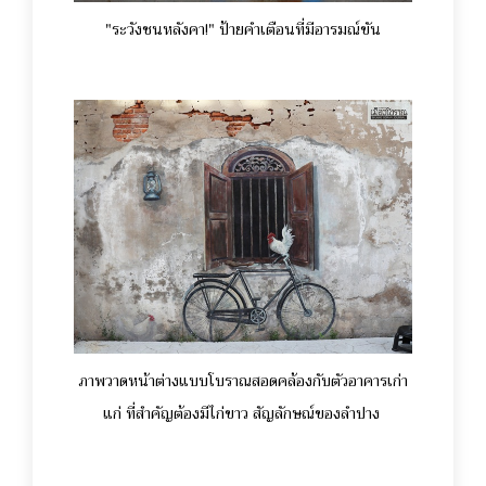
"ระวังชนหลังคา!" ป้ายคำเตือนที่มีอารมณ์ขัน
ภาพวาดหน้าต่างแบบโบราณสอดคล้องกับตัวอาคารเก่า
แก่ ที่สำคัญต้องมีไก่ขาว สัญลักษณ์ของลำปาง