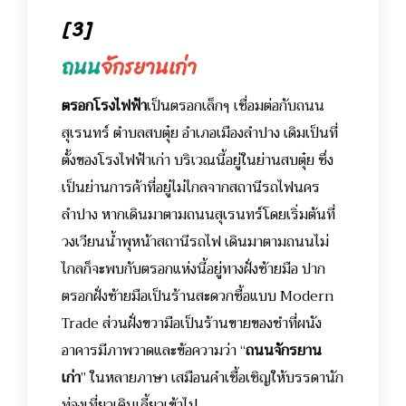
[3]
ถนน
จักรยานเก่า
ตรอกโรงไฟฟ้า
เป็นตรอกเล็กๆ เชื่อมต่อกับถนน
สุเรนทร์ ตำบลสบตุ๋ย อำเภอเมืองลำปาง เดิมเป็นที่
ตั้งของโรงไฟฟ้าเก่า บริเวณนี้อยู่ในย่านสบตุ๋ย ซึ่ง
เป็นย่านการค้าที่อยู่ไม่ไกลจากสถานีรถไฟนคร
ลำปาง หากเดินมาตามถนนสุเรนทร์โดยเริ่มต้นที่
วงเวียนน้ำพุหน้าสถานีรถไฟ เดินมาตามถนนไม่
ไกลก็จะพบกับตรอกแห่งนี้อยู่ทางฝั่งซ้ายมือ ปาก
ตรอกฝั่งซ้ายมือเป็นร้านสะดวกซื้อแบบ Modern
Trade ส่วนฝั่งขวามือเป็นร้านขายของชำที่ผนัง
อาคารมีภาพวาดและข้อความว่า “
ถนนจักรยาน
เก่า
” ในหลายภาษา เสมือนคำเชื้อเชิญให้บรรดานัก
ท่องเที่ยวเดินเลี้ยวเข้าไป