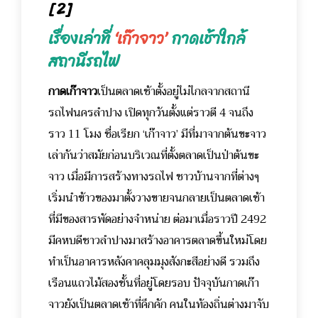
[2]
เรื่องเล่าที่
‘เก๊าจาว’
กาดเช้าใกล้
สถานีรถไฟ
กาดเก๊าจาว
เป็นตลาดเช้าตั้งอยู่ไม่ไกลจากสถานี
รถไฟนครลำปาง เปิดทุกวันตั้งแต่ราวตี 4 จนถึง
ราว 11 โมง ชื่อเรียก ‘เก๊าจาว’ มีที่มาจากต้นขะจาว
เล่ากันว่าสมัยก่อนบริเวณที่ตั้งตลาดเป็นป่าต้นขะ
จาว เมื่อมีการสร้างทางรถไฟ ชาวบ้านจากที่ต่างๆ
เริ่มนำข้าวของมาตั้งวางขายจนกลายเป็นตลาดเช้า
ที่มีของสารพัดอย่างจำหน่าย ต่อมาเมื่อราวปี 2492
มีคหบดีชาวลำปางมาสร้างอาคารตลาดขึ้นใหม่โดย
ทำเป็นอาคารหลังคาคลุมมุงสังกะสีอย่างดี รวมถึง
เรือนแถวไม้สองชั้นที่อยู่โดยรอบ ปัจจุบันกาดเก๊า
จาวยังเป็นตลาดเช้าที่คึกคัก คนในท้องถิ่นต่างมาจับ