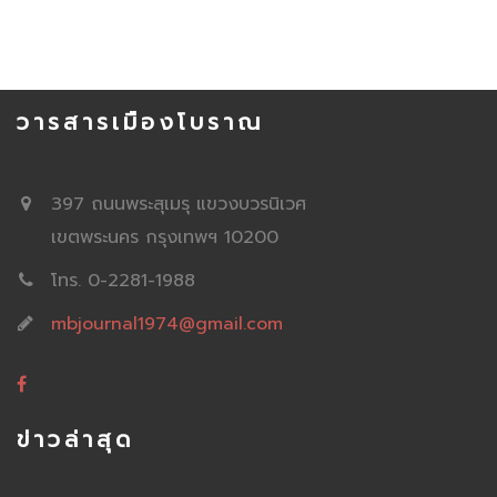
วารสารเมืองโบราณ
397 ถนนพระสุเมรุ แขวงบวรนิเวศ
เขตพระนคร กรุงเทพฯ 10200
โทร. 0-2281-1988
mbjournal1974@gmail.com
ข่าวล่าสุด