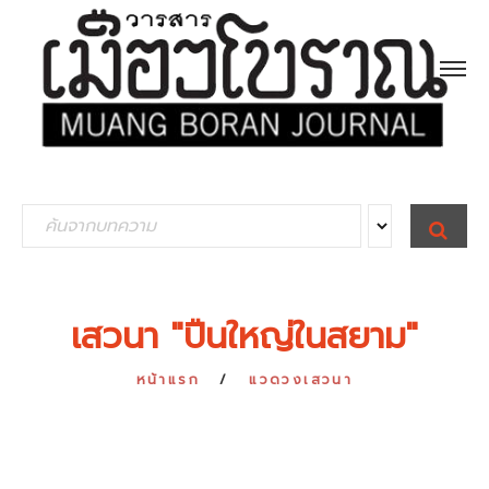
S
S
E
e
A
R
a
C
H
r
เสวนา "ปืนใหญ่ในสยาม"
c
h
หน้าแรก
แวดวงเสวนา
f
o
r