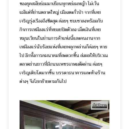
ของยุคสมัยย่อมมาเยือนทุกหย่อมหญ้า ไม่เว้น
แม้แต่ที่ย่านตลาดใหญ่ เมืองตะกั่วป่า จากที่เคย
เจริญรุ่งเรืองถึงขีดสุด ค่อยๆ ซบเซาลงพร้อมกับ
กิจการเหมืองแร่ที่ทยอยปิดตัวลง เม็ดเงินที่เคย
หมุนเวียนในย่านการค้าแห่งนี้และคนงานจาก
เหมืองแร่นับร้อยแห่งที่เคยพลุกพล่านก็ค่อยๆ หาย
ไป อีกทั้งการคมนาคมที่สะดวกขึ้น ส่งผลให้บริเวณ
ตลาดย่านยาวที่มีถนนเพชรเกษมตัดผ่าน ค่อยๆ
เจริญเติบโตมากขึ้น บรรดาธนาคารและห้างร้าน
ต่างๆ จึงโยกย้ายตามกันไป