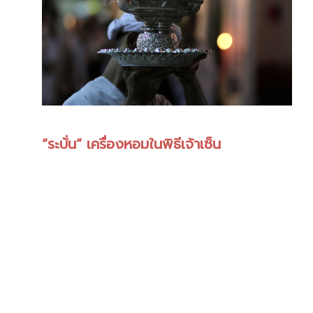
“ระบั่น” เครื่องหอมในพิธีเจ้าเซ็น