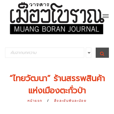
S
S
E
e
A
R
a
C
H
r
“ไทยวัฒนา” ร้านสรรพสินค้า
c
แห่งเมืองตะกั่วป่า
h
f
หน้าแรก
สิ่งละอันพันละน้อย
o
r