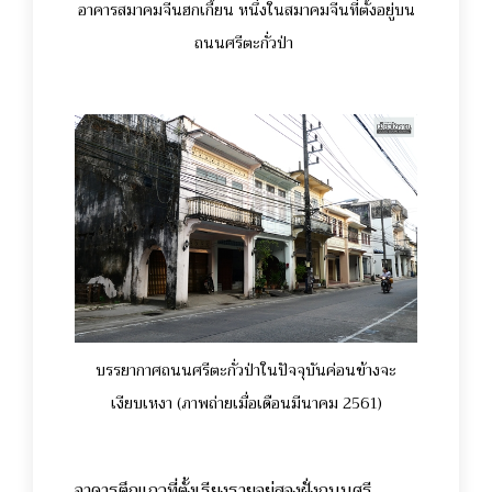
อาคารสมาคมจีนฮกเกี้ยน หนึ่งในสมาคมจีนที่ตั้งอยู่บน
ถนนศรีตะกั่วป่า
บรรยากาศถนนศรีตะกั่วป่าในปัจจุบันค่อนข้างจะ
เงียบเหงา (ภาพถ่ายเมื่อเดือนมีนาคม 2561)
อาคารตึกแถวที่ตั้งเรียงรายอยู่สองฝั่งถนนศรี