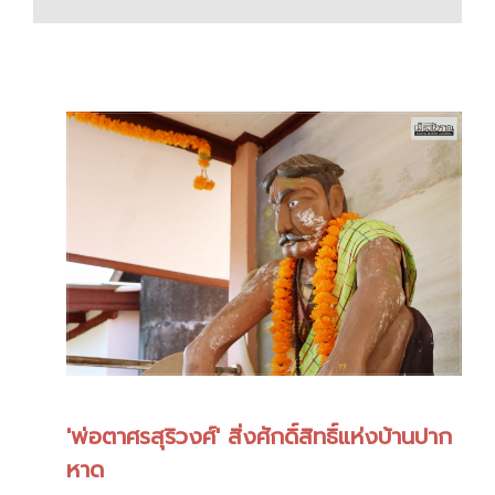
'พ่อตาศรสุริวงศ์' สิ่งศักดิ์สิทธิ์แห่งบ้านปาก
หาด