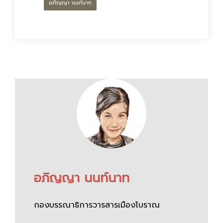
อภิญญา นนท์นาท
อภิญญา นนท์นาท
กองบรรณาธิการวารสารเมืองโบราณ