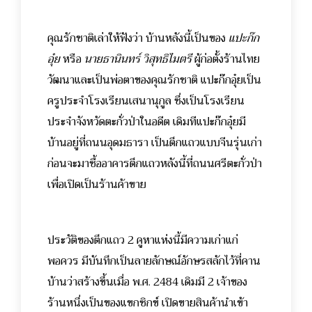
คุณรักชาติเล่าให้ฟังว่า บ้านหลังนี้เป็นของ
แปะก๊ก
อุ๋ย
หรือ
นายธานินทร์ วิสุทธิไมตรี
ผู้ก่อตั้งร้านไทย
วัฒนาและเป็นพ่อตาของคุณรักชาติ แปะก๊กอุ๋ยเป็น
ครูประจำโรงเรียนเสนานุกูล ซึ่งเป็นโรงเรียน
ประจำจังหวัดตะกั่วป่าในอดีต เดิมทีแปะก๊กอุ๋ยมี
บ้านอยู่ที่ถนนอุดมธารา เป็นตึกแถวแบบจีนรุ่นเก่า
ก่อนจะมาซื้ออาคารตึกแถวหลังนี้ที่ถนนศรีตะกั่วป่า
เพื่อเปิดเป็นร้านค้าขาย
ประวัติของตึกแถว 2 คูหาแห่งนี้มีความเก่าแก่
พอควร มีบันทึกเป็นลายลักษณ์อักษรสลักไว้ที่คาน
บ้านว่าสร้างขึ้นเมื่อ พ.ศ. 2484 เดิมมี 2 เจ้าของ
ร้านหนึ่งเป็นของแขกซิกข์ เปิดขายสินค้านำเข้า