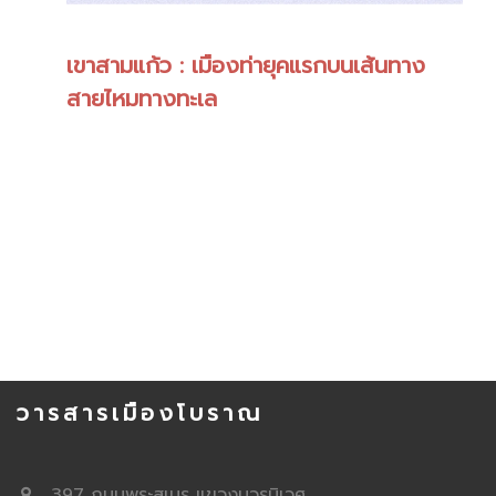
เขาสามแก้ว : เมืองท่ายุคแรกบนเส้นทาง
สายไหมทางทะเล
วารสารเมืองโบราณ
397 ถนนพระสุเมรุ แขวงบวรนิเวศ