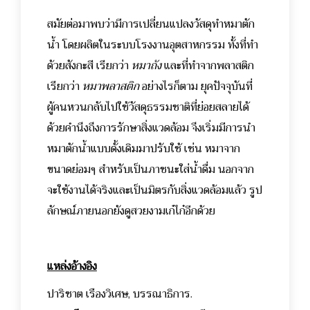
สมัยต่อมาพบว่ามีการเปลี่ยนแปลงวัสดุทำหมาตัก
น้ำ โดยผลิตในระบบโรงงานอุตสาหกรรม ทั้งที่ทำ
ด้วยสังกะสี เรียกว่า
หมาถัง
และที่ทำจากพลาสติก
เรียกว่า
หมาพลาสติก
อย่างไรก็ตาม ยุคปัจจุบันที่
ผู้คนหวนกลับไปใช้วัสดุธรรมชาติที่ย่อยสลายได้
ด้วยคำนึงถึงการรักษาสิ่งแวดล้อม จึงเริ่มมีการนำ
หมาตักน้ำแบบดั้งเดิมมาปรับใช้ เช่น หมาจาก
ขนาดย่อมๆ สำหรับเป็นภาชนะใส่น้ำดื่ม นอกจาก
จะใช้งานได้จริงและเป็นมิตรกับสิ่งแวดล้อมแล้ว รูป
ลักษณ์ภายนอกยังดูสวยงามเก๋ไก๋อีกด้วย
แหล่งอ้างอิง
ปาริชาต เรืองวิเศษ, บรรณาธิการ.