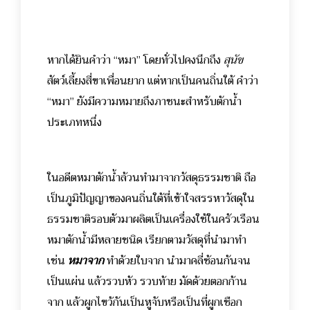
หากได้ยินคำว่า “หมา” โดยทั่วไปคงนึกถึง
สุนัข
สัตว์เลี้ยงสี่ขาเพื่อนยาก แต่หากเป็นคนถิ่นใต้ คำว่า
“หมา” ยังมีความหมายถึงภาชนะสำหรับตักน้ำ
ประเภทหนึ่ง
ในอดีตหมาตักน้ำล้วนทำมาจากวัสดุธรรมชาติ ถือ
เป็นภูมิปัญญาของคนถิ่นใต้ที่เข้าใจสรรหาวัสดุใน
ธรรมชาติรอบตัวมาผลิตเป็นเครื่องใช้ในครัวเรือน
หมาตักน้ำมีหลายชนิด เรียกตามวัสดุที่นำมาทำ
เช่น
หมาจาก
ทำด้วยใบจาก นำมาคลี่ซ้อนกันจน
เป็นแผ่น แล้วรวบหัว รวบท้าย มัดด้วยตอกก้าน
จาก แล้วผูกไขว้กันเป็นหูจับหรือเป็นที่ผูกเชือก