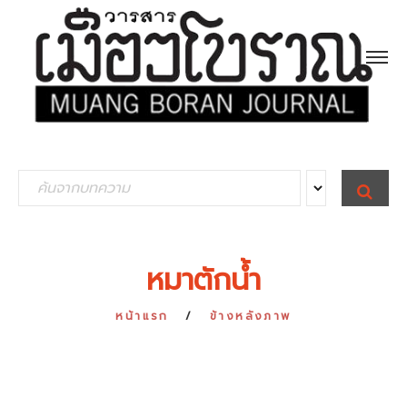
S
S
E
e
A
R
a
C
H
r
หมาตักน้ำ
c
h
หน้าแรก
ข้างหลังภาพ
f
o
r