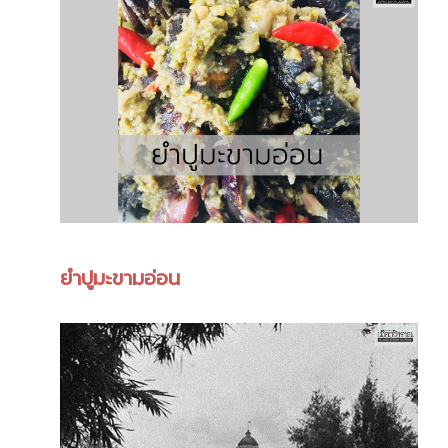
ยำปูมะขามอ่อน