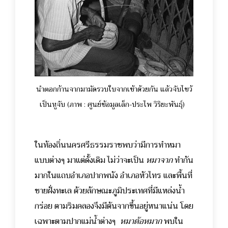
นำตอกก้านจากมามัดรวบใบจากเข้าด้วยกัน แล้วจับไขว้
เป็นหูจับ
(ภาพ : ศูนย์ข้อมูลเล็ก-ประไพ วิริยะพันธุ์)
ในท้องถิ่นนครศรีธรรมราชพบว่ามีการทำหมา
แบบต่างๆ มาแต่ดั้งเดิม ไม่ว่าจะเป็น
หมาจาก
ทำกัน
มากในแถบอำเภอปากพนัง อำเภอหัวไทร และพื้นที่
ชายฝั่งทะเล ด้วยลักษณะภูมิประเทศที่มีแหล่งน้ำ
กร่อย ตามริมคลองจึงมีต้นจากขึ้นอยู่หนาแน่น โดย
เฉพาะตามปากแม่น้ำต่างๆ
หมาต้อหมาก
พบใน