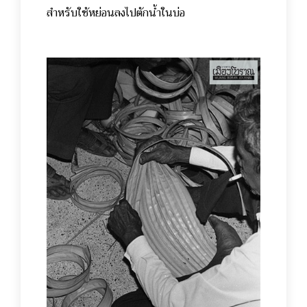
สำหรับใช้หย่อนลงไปตักน้ำในบ่อ