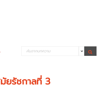
S
.
S
e
E
A
R
a
C
H
r
c
มัยรัชกาลที่ 3
h
f
o
r