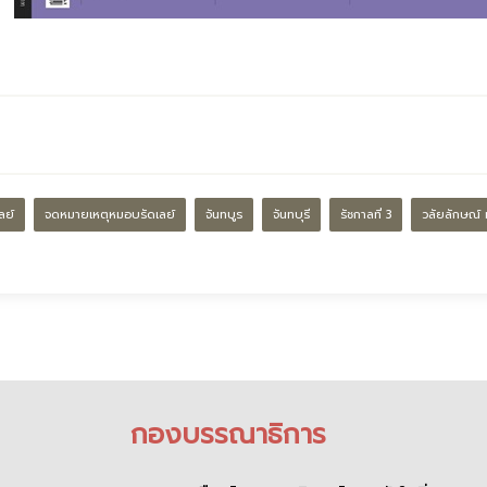
ลย์
จดหมายเหตุหมอบรัดเลย์
จันทบูร
จันทบุรี
รัชกาลที่ 3
วลัยลักษณ์ ท
กองบรรณาธิการ