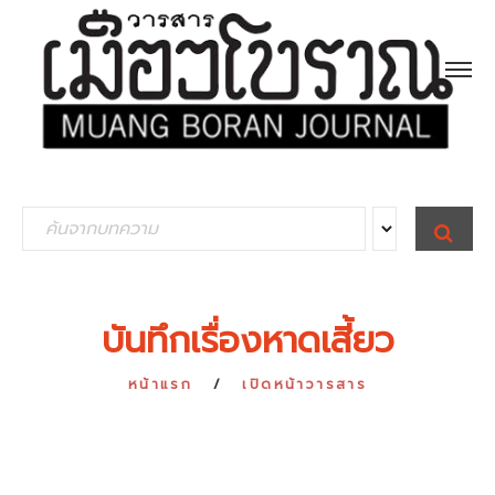
S
S
E
e
A
R
a
C
H
r
บันทึกเรื่องหาดเสี้ยว
c
h
หน้าแรก
เปิดหน้าวารสาร
f
o
r