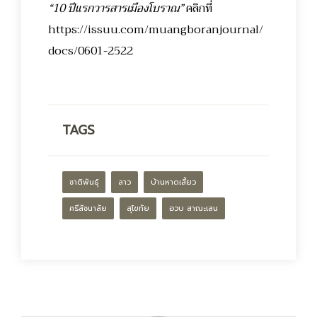
“10 ปีแรกวารสารเมืองโบราณ”
คลิกที่
https://issuu.com/muangboranjournal/
docs/0601-2522
TAGS
ชาติพันธุ์
ลาว
บ้านหาดเสี้ยว
ศรีสัชนาลัย
สุโขทัย
อวบ สาณะเสน