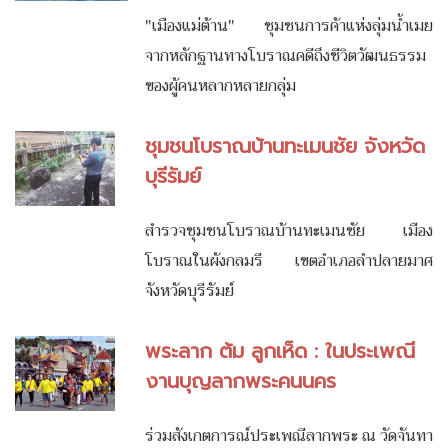
"เมืองแม่ต้าน" ชุมชนการค้าแห่งลุ่มน้ำเมย
จากหลักฐานทางโบราณคดีถึงชีวิตวัฒนธรรม
ของผู้คนหลากหลายกลุ่ม
ชุมชนโบราณบ้านทะเมนชัย จังหวัด
บุรีรัมย์
สำรวจชุมชนโบราณบ้านทะเมนชัย เมือง
โบราณในผังกลมรี เขตอำเภอลำปลายมาศ
จังหวัดบุรีรัมย์
พระลาก ต้ม ลูกเห็ด : ในประเพณี
งานบุญลากพระคนนคร
ร่วมสังเกตการณ์ประเพณีลากพระ ณ วัดจันทา