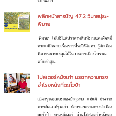
ระ-พิมาย”
พลิกหน้าสารบัญ 47.2 วิมายปุระ-
พิมาย
'พิมาย' ไม่ได้มีแค่ปราสาทหินพิมายและผัดหมี่
หากแต่มีหลายเรื่องราวที่รอให้ค้นหา.. รู้จักเมือง
พิมายหลายแง่มุมได้ในวารสารเมืองโบราณ
ฉบับล่าสุด...
โปสเตอร์หนังเก่า มรดกความทรง
จำโรงหนังที่ตะกั่วป่า
เปิดกรุของสะสมของป๋าสุรพล แซ่แต้ ช่างวาด
ภาพคัตเอาท์รุ่นเก๋า ย้อนรอยความทรงจำเมือง
ตะกั่วป่า ยุคเหมืองแร่ ผ่านโปสเตอร์หนังของ