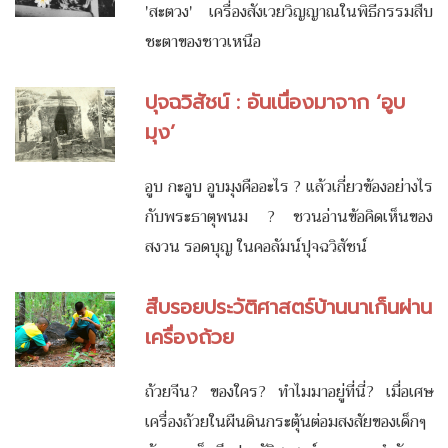
'สะตวง' เครื่องสังเวยวิญญาณในพิธีกรรมสืบ
ชะตาของชาวเหนือ
ปุจฉวิสัชน์ : อันเนื่องมาจาก ‘อูบ
มุง’
อูบ กะอูบ อูบมุงคืออะไร ? แล้วเกี่ยวข้องอย่างไร
กับพระธาตุพนม ? ชวนอ่านข้อคิดเห็นของ
สงวน รอดบุญ ในคอลัมน์ปุจฉวิสัชน์
สืบรอยประวัติศาสตร์บ้านนาเก็นผ่าน
เครื่องถ้วย
ถ้วยจีน? ของใคร? ทำไมมาอยู่ที่นี่? เมื่อเศษ
เครื่องถ้วยในผืนดินกระตุ้นต่อมสงสัยของเด็กๆ