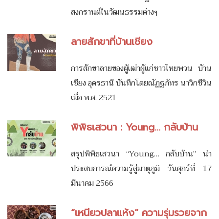
สงกรานต์ในวัฒนธรรมต่างๆ
ลายสักขาที่บ้านเชียง
การสักขาลายของผู้เฒ่าผู้แก่ชาวไทยพวน บ้าน
เชียง อุดรธานี บันทึกโดยณัฏฐภัทร นาวิกชีวิน
เมื่อ พ.ศ. 2521
พิพิธเสวนา : Young... กลับบ้าน
สรุปพิพิธเสวนา “Young… กลับบ้าน” นำ
ประสบการณ์ความรู้สู่มาตุภูมิ วันศุกร์ที่ 17
มีนาคม 2566
“เหนียวปลาแห้ง” ความรุ่มรวยจาก