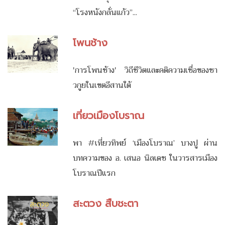
“โรงหนังกลั่นแก้ว”...
โพนช้าง
'การโพนช้าง' วิถีชีวิตและคติความเชื่อของชา
วกูยในเขตอีสานใต้
เที่ยวเมืองโบราณ
พา #เที่ยวทิพย์ ‘เมืองโบราณ’ บางปู ผ่าน
บทความของ อ. เสนอ นิลเดช ในวารสารเมือง
โบราณปีแรก
สะตวง สืบชะตา