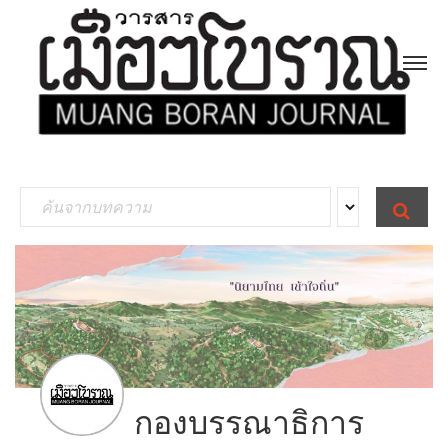
S
S
E
e
A
R
a
C
H
r
c
h
f
o
กองบรรณาธิการ
r