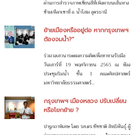
ผ่านการสำรวจภาพเขียนสีที่เพิงผาบนเส้นทาง
ข้ามเทือกเขาที่ อ. น้ำโสม อุดรธานี
ย้ายเมืองหรืออยู่ต่อ หากกรุงเทพฯ
ต้องจมน้ำ?”
ร่วมวงเสวนาระดมความคิดเพื่อหาทางรับมือ
วันเสาร์ที่ 19 พฤศจิกายน 2565 ณ ห้อง
ประชุมริมน้ำ ชั้น 1 คณะศิลปศาสตร์
มหาวิทยาลัยธรรมศาสตร์...
กรุงเทพฯ เมืองหลวง ปรับเปลี่ยน
หรือโยกย้าย ?
ปาฐกถาพิเศษ โดย รศ.ดร.ชัชชาติ สิทธิพันธุ์ ผู้