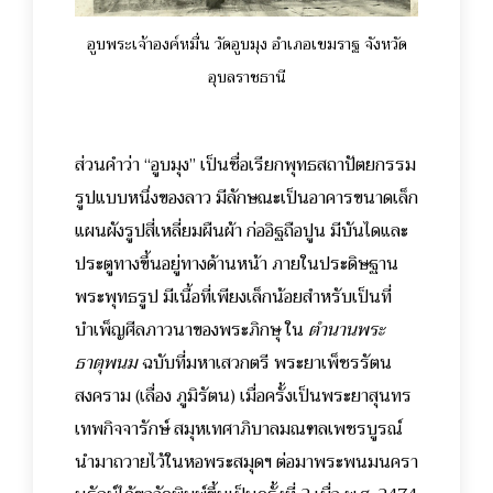
อูบพระเจ้าองค์หมื่น วัดอูบมุง อำเภอเขมราฐ จังหวัด
อุบลราชธานี
ส่วนคำว่า “อูบมุง” เป็นชื่อเรียกพุทธสถาปัตยกรรม
รูปแบบหนึ่งของลาว มีลักษณะเป็นอาคารขนาดเล็ก
แผนผังรูปสี่เหลี่ยมผืนผ้า ก่ออิฐถือปูน มีบันไดและ
ประตูทางขึ้นอยู่ทางด้านหน้า ภายในประดิษฐาน
พระพุทธรูป มีเนื้อที่เพียงเล็กน้อยสำหรับเป็นที่
บำเพ็ญศีลภาวนาของพระภิกษุ ใน
ตำนานพระ
ธาตุพนม
ฉบับที่มหาเสวกตรี พระยาเพ็ชรรัตน
สงคราม (เลื่อง ภูมิรัตน) เมื่อครั้งเป็นพระยาสุนทร
เทพกิจจารักษ์ สมุหเทศาภิบาลมณฑลเพชรบูรณ์
นำมาถวายไว้ในหอพระสมุดฯ ต่อมาพระพนมนครา