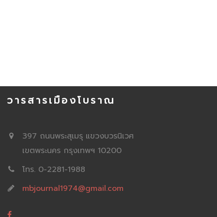
วารสารเมืองโบราณ
397 ถนนพระสุเมรุ แขวงบวรนิเวศ
เขตพระนคร กรุงเทพฯ 10200
โทร. 0-2281-1988
mbjournal1974@gmail.com