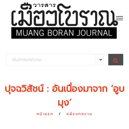
S
S
E
e
A
R
a
C
H
r
ปุจฉวิสัชน์ : อันเนื่องมาจาก ‘อูบ
c
มุง’
h
f
หน้าแรก
คลังบทความ
o
r