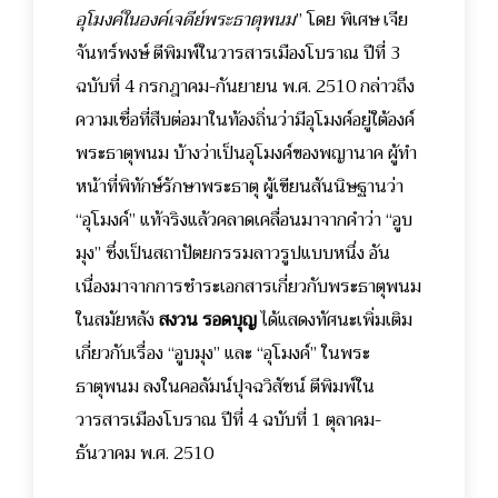
อุโมงค์ในองค์เจดีย์พระธาตุพนม
” โดย พิเศษ เจีย
จันทร์พงษ์ ตีพิมพ์ในวารสารเมืองโบราณ ปีที่ 3
ฉบับที่ 4 กรกฎาคม-กันยายน พ.ศ. 2510 กล่าวถึง
ความเชื่อที่สืบต่อมาในท้องถิ่นว่ามีอุโมงค์อยู่ใต้องค์
พระธาตุพนม บ้างว่าเป็นอุโมงค์ของพญานาค ผู้ทำ
หน้าที่พิทักษ์รักษาพระธาตุ ผู้เขียนสันนิษฐานว่า
“อุโมงค์” แท้จริงแล้วคลาดเคลื่อนมาจากคำว่า “อูบ
มุง” ซึ่งเป็นสถาปัตยกรรมลาวรูปแบบหนึ่ง อัน
เนื่องมาจากการชำระเอกสารเกี่ยวกับพระธาตุพนม
ในสมัยหลัง
สงวน รอดบุญ
ได้แสดงทัศนะเพิ่มเติม
เกี่ยวกับเรื่อง “อูบมุง” และ “อุโมงค์” ในพระ
ธาตุพนม ลงในคอลัมน์ปุจฉวิสัชน์ ตีพิมพ์ใน
วารสารเมืองโบราณ ปีที่ 4 ฉบับที่ 1 ตุลาคม-
ธันวาคม พ.ศ. 2510