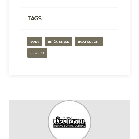
TAGS
อูบมุง
สถาปัตยกรรม
สงวน รอดบุญ
ศิลปะลาว