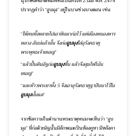
นุรักษ์ได้ขอจัดพิมพ์ขึ้นเป็นครั้งที่ 2 เมื่อ พ.ศ. 2474
ปรากฏคำว่า “อูบมุง” อยู่ในบางช่วงบางตอน เช่น
“
ให้คนทั้งหลายไปเอาหินมาก่อไว้ แต่เมืองหนองหาร
หลวง อันบ่แล้วนั้น จึงก่อ
อูบมุง
ใส่อุรังคธาตุ
พระพุทธเจ้าเทอญ
”
“
แล้วปั้นดินอิฐก่อ
อูบมุง
ขึ้น แล้วจึงสุมไฟโน้น
เทอญ
”
“
และท้าวพระยาทั้ง 5 จึงเอาอุรังคธาตุฐาปันนาไว้ใน
อูบมุง
นั้นแล
”
จากข้อความในตำนานพระธาตุพนมจะเห็นว่า “อูบ
มุง” ที่ก่อด้วยอิฐนั้นมีลักษณะเป็นห้องคูหา มีหลังคา