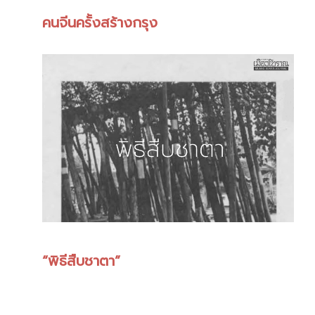
คนจีนครั้งสร้างกรุง
“พิธีสืบชาตา”