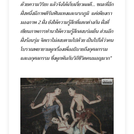
ด้วยความวิริยะ แล้วจึงได้เก็บเกี่ยวผลดี… ขณะที่อีก
ฝั่งหนึ่งมีภาพตีรันฟันแทงและนรกภูมิ แค่เพียงเรา
มองภาพ 2 ฝั่ง ยังให้ความรู้สึกที่แตกต่างกัน ฝั่งที่
เขียนภาพการทำนาให้ความรู้สึกสงบร่มเย็น ส่วนอีก
ฝั่งร้อนรุ่ม จิตเราไม่สงบตามไปด้วย เป็นไปได้ว่าคน
โบราณพยายามผูกเรื่องเพื่ออธิบายถึงกุศลกรรม
และอกุศลกรรม ซึ่งผูกพันกับวิถีชีวิตคนมอญมาก”