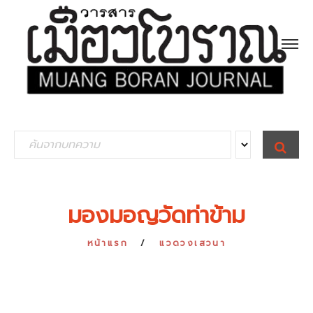
S
S
E
e
A
R
a
C
H
r
มองมอญวัดท่าข้าม
c
h
หน้าแรก
แวดวงเสวนา
f
o
r