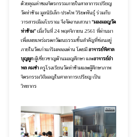
ด้วยคุณค่าของจิตรกรรมภายในศาลาการเปรียญ
วัดท่าข้าม มูลนิธิเล็ก-ประไพ วิริยะพันธุ์ ร่วมกับ
วารสารเมืองโบราณ จึงจัดงานเสวนา
“มองมอญวัด
ท่าข้าม”
เมื่อวันที่ 24 พฤศจิกายน 2561 ที่ผ่านมา
เพื่อเผยแพร่มรดกวัฒนธรรมชิ้นสำคัญที่ซ่อนอยู่
ภายในวัดเก่าแก่ริมคลองด่าน โดยมี
อาจารย์พิศาล
บุญผูก
ผู้เชี่ยวชาญด้านมอญศึกษา และ
อาจารย์อำ
พล คมขำ
ครูโรงเรียนวัดท่าข้ามและผู้ศึกษาภาพ
จิตรกรรมวิถีมอญในศาลาการเปรียญ เป็น
วิทยากร