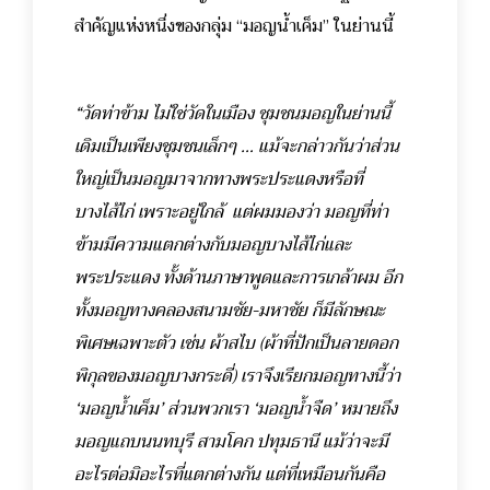
สำคัญแห่งหนึ่งของกลุ่ม “มอญน้ำเค็ม” ในย่านนี้
“วัดท่าข้าม ไม่ใช่วัดในเมือง ชุมชนมอญในย่านนี้
เดิมเป็นเพียงชุมชนเล็กๆ … แม้จะกล่าวกันว่าส่วน
ใหญ่เป็นมอญมาจากทางพระประแดงหรือที่
บางไส้ไก่ เพราะอยู่ใกล้ แต่ผมมองว่า มอญที่ท่า
ข้ามมีความแตกต่างกับมอญบางไส้ไก่และ
พระประแดง ทั้งด้านภาษาพูดและการเกล้าผม อีก
ทั้งมอญทางคลองสนามชัย-มหาชัย ก็มีลักษณะ
พิเศษเฉพาะตัว เช่น ผ้าสไบ (ผ้าที่ปักเป็นลายดอก
พิกุลของมอญบางกระดี่) เราจึงเรียกมอญทางนี้ว่า
‘มอญน้ำเค็ม’ ส่วนพวกเรา ‘มอญน้ำจืด’ หมายถึง
มอญแถบนนทบุรี สามโคก ปทุมธานี แม้ว่าจะมี
อะไรต่อมิอะไรที่แตกต่างกัน แต่ที่เหมือนกันคือ