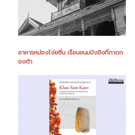
อาคารหม่องโง่ยซิ่น เรือนขนมปังขิงที่กาดก
องต้า