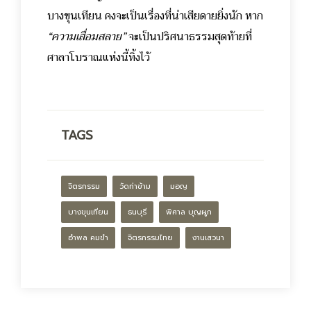
บางขุนเทียน คงจะเป็นเรื่องที่น่าเสียดายยิ่งนัก หาก
“ความเสื่อมสลาย”
จะเป็นปริศนาธรรมสุดท้ายที่
ศาลาโบราณแห่งนี้ทิ้งไว้
TAGS
จิตรกรรม
วัดท่าข้าม
มอญ
บางขุนเทียน
ธนบุรี
พิศาล บุญผูก
อำพล คมขำ
จิตรกรรมไทย
งานเสวนา