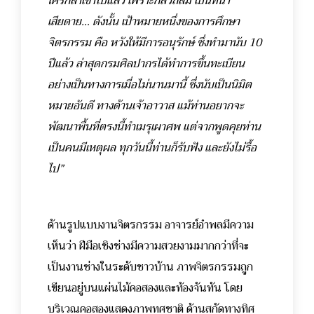
ใครกล้าเข้าไปแล้ว เพราะกลัวถล่ม เป็นที่น่า
เสียดาย… ดังนั้น เป้าหมายหนึ่งของการศึกษา
จิตรกรรม คือ หวังให้มีการอนุรักษ์ ซึ่งทำมานับ 10
ปีแล้ว ล่าสุดกรมศิลปากรได้ทำการขึ้นทะเบียน
อย่างเป็นทางการเมื่อไม่นานมานี้ ซึ่งนับเป็นนิมิต
หมายอันดี ทางด้านเจ้าอาวาส แม้ท่านอยากจะ
พัฒนาพื้นที่ตรงนี้ทำเมรุเผาศพ แต่จากพูดคุยท่าน
เป็นคนมีเหตุผล ทุกวันนี้ท่านก็รับฟัง และยังไม่รื้อ
ไป”
ด้านรูปแบบงานจิตรกรรม อาจารย์อำพลมีความ
เห็นว่า ฝีมือเชิงช่างมีความสวยงามมากกว่าที่จะ
เป็นงานช่างในระดับชาวบ้าน ภาพจิตรกรรมถูก
เขียนอยู่บนแผ่นไม้คอสองและท้องจันทัน โดย
บริเวณคอสองแสดงภาพทศชาติ ด้านสกัดทางทิศ