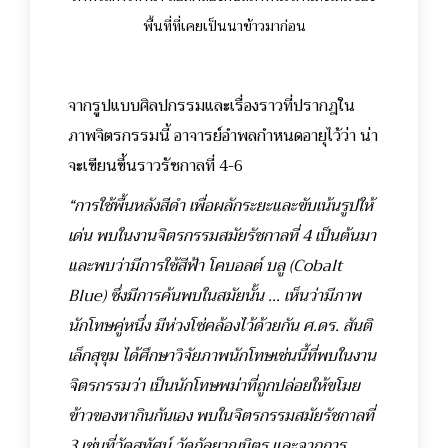
พื้นที่ที่เคยเป็นนาข้าวมาก่อน
จากรูปแบบศิลปกรรมและเรื่องราวที่ปรากฎใน
ภาพจิตรกรรมนี้ อาจารย์อำพลกำหนดอายุไว้ว่า น่า
จะเขียนขึ้นราวรัชกาลที่ 4-6
“การใช้พื้นหลังสีดำ เพื่อผลักระยะและขับเน้นรูปให้
เด่น พบในงานจิตรกรรมสมัยรัชกาลที่ 4 เป็นต้นมา
และพบว่ามีการใช้สีฟ้า โคบอลต์ บลู (Cobalt
Blue) ซึ่งมีการค้นพบในสมัยนั้น … เห็นว่ามีภาพ
นักโทษคู่หนึ่ง มีห่วงโซ่คล้องไว้ด้วยกัน ศ.ดร. สันติ
เล็กสุขุม ได้ศึกษาวิจัยภาพนักโทษเช่นนี้ที่พบในงาน
จิตรกรรมว่า เป็นนักโทษพม่าที่ถูกปล่อยให้ขโมย
ข้าวของหากินกันเอง พบในจิตรกรรมสมัยรัชกาลที่
3 เช่นที่วัดสุทัศน์ วัดกัลยาณมิตร และจากการ