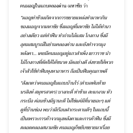
คนมอญในแถบคลองด่าน-มหาชัย ว่า
“มอญท่าข้ามเกิดจากการขยายแหล่งทำมาหากิน
ของมอญจากมหาชัย ซึ่งมอญที่มหาชัย ไม่ได้ทำนา
อย่างเดียว แต่ทำฟืน ทำถ่านไม้แสม โกงกาง ซึ่งมี
อุดมสมบูรณ์ในย่านคลองด่าน และยังทำจากมุง
หลังคา… เคยมีคนมอญอยู่แถวสำเพ็ง เยาวราช นำ
ไม้โกงกางที่ตัดให้ได้ขนาด มัดอย่างดี ส่งขายให้พวก
เจ้าสัวใช้ทำฟืนหุงหาอาหาร ถือเป็นฟืนคุณภาพดี
“สังเกตว่าคนมอญในแถบบ้านไร่ (ตำบลพันท้าย
นรสิงห์ สมุทรสาคร) บางกะดี่ ท่าข้าม สะแกงาม หัว
กระบือ ค่อนข้างมีฐานะดี ไม่ใช่แค่มีที่นาเยอะๆ แต่
ดูที่บ้านช่อง พบว่ามีเรือนฝากระดานดีๆ ในแถบนี้
เป็นเพราะการค้าจากมุงหลังคาและการค้าฟืน ซึ่งมี
ตลอดคลองสนามชัย คนมอญก็ขยับขยายมาเรื่อย