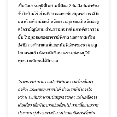
เป็นวัดธรรมยุติที่ในย่านนี้มีแค่ 2 วัด คือ วัดท่าข้าม
กับวัดบ้านไร่ ส่วนที่อำเภอมหาชัย สมุทรสาคร มีวัด
มหาชัยคล้ายนิมิตเป็นวัดธรรมยุติ เดิมเป็นวัดมอญ
หรือรามัญนิกาย ส่วนความหมายในภาพจิตรกรรม
นั้น ในมุมมองของอาจารย์พิศาล นอกจากสะท้อน
ถึงวิธีการทำนาและขั้นตอนในพิธีศพของชาวมอญ
โดยตรงแล้ว ยังอาจมีปริศนาธรรมซ่อนอยู่ให้
พุทธศาสนิกชนได้ตีความ
“ภาพการทำนาอาจแฝงปริศนาธรรมเรื่องสัมมา
อาชีวะ และผลของการทำดี ช่วงแรกที่ทำการไถ
หว่าน จะเห็นว่าชาวนาใส่ชุดธรรมดา แต่พอถึงการ
เก็บเกี่ยว เสื้อผ้าอาภรณ์เปลี่ยนไป สวมเสื้อแบบราช
ประแตน นุ่งโจงอย่างดี อาจบ่งบอกถึงการเริ่มต้น