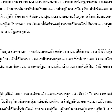
ัฒนาที่มาจากข้างล่างเพื่อต่อรองกับการพัฒนาเศรษฐกิจและการเมืองจา
P) เป็นการพัฒนาที่มีแต่เงินและความใหญ่โตทางวัตถุ ที่แลไม่เห็นคนและ
ยู่หัว รัชกาลที่ 9 คือความสุขมวลรวมของคนในชุมชน ในแผ่นดินเกิด ที่
ผู้คนในทางประชาสังคมที่ยังดำรงอยู่ เพราะเป็นพลังที่เกิดจากความรู้
 จากทางรัฐและทุนไม่
าอยู่หัว รัชกาลที่ 9 จะสวรรคตแล้ว แต่พระบารมีที่ได้ทรงกระทำไว้ก็ยังคุ้
ผู้นำบารมีที่เป็นพระภิกษุสงฆ์ในพระพุทธศาสนา ซึ่งมีมานานแล้ว และยังจะมี
ศาสนาและศีลธรรม พระสงฆ์ผู้นำบารมีดังกล่าว วิเคราะห์ได้เป็น 2 ลักษณะ 
ู้ปฏิบัติดีและประพฤติดีตามคำสอนของพระพุทธเจ้า มีกล่าวในบทสวดมนต
ากในปัจจุบัน มีแต่คนนุ่งเหลืองห่มเหลือง ทว่าปฏิบัติไม่ชอบธรรม แม้ว่า
งฆ์ที่เป็นที่รู้จักกันดี เช่น หลวงปู่มั่น ภูมิทตฺโต หลวงปู่แหวน สุจิณฺโณ 