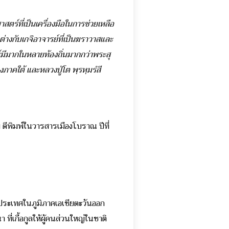
าสตร์ที่เป็นเครื่องมือในการช่วยเหลือ
” ต่างกับเกจิอาจารย์ที่เป็นฆราวาสและ
์มีมากในหลายท้องถิ่นมากกว่าพระสุ
ภาคใต้ และหลวงปู่โต พฺรหฺมรํสี
ตีพิมพ์ในวารสารเมืองโบราณ ปีที่
ประเทศในภูมิภาคเอเชียตะวันออก
่เกื้อกูลให้ผู้คนส่วนใหญ่ในชาติ