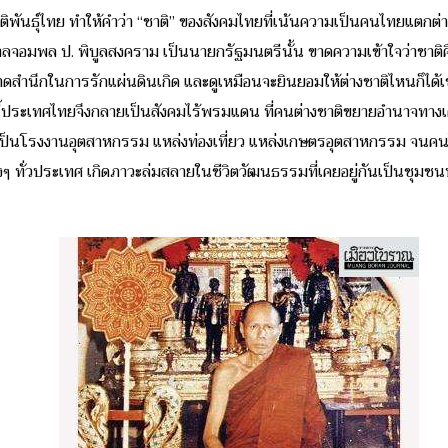
่ชาติพันธุ์ไทย ทำให้คำว่า “ชาติ” ของสังคมไทยที่เน้นความเป็นคนไทยแตกต่
จอมพล ป. พิบูลสงคราม เป็นนายกรัฐมนตรีนั้น ขาดความเข้าใจว่าชาติคื
สำนึกในการรักแผ่นดินเกิด และดูเหมือนจะยินยอมให้ต่างชาติไหนก็ได้เข
ี้ประเทศไทยจึงกลายเป็นสังคมไร้พรมแดน ที่คนต่างชาติขยายอำนาจทางเศรษ
เป็นโรงงานอุตสาหกรรม แหล่งท่องเที่ยว แหล่งเกษตรอุตสาหกรรม จนคนไทย
างๆ ทั่วประเทศ เกิดภาวะล่มสลายในชีวิตวัฒนธรรมที่เคยอยู่กันเป็นชุมชน