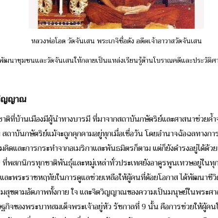
หลวงพ่อโอด วัดจันเสน พระเกจิชื่อดัง อดีตเจ้าอาวาสวัดจันเสน
ิ่มพัฒนาชุมชนและวัดจันเสนให้กลายเป็นแหล่งเรียนรู้ด้านโบราณคดีและประวัติ
ตวิญญาณ
าติที่บ้านเมืองมีผู้นำทางบารมี ที่มาจากสถาบันกษัตริย์และศาสนาช่วยค้ำ
 สถาบันกษัตริย์แม้จะถูกคุกคามอยู่ทุกเมื่อเชื่อวัน โดยอำนาจฉ้อฉลทางกา
ามคิดและการกระทำจากอเมริกาและพันธมิตรก็ตาม แต่ก็ยังดำรงอยู่ได้ด้
 9 ที่พสกนิกรทุกชาติพันธุ์และหมู่เหล่าทั่วประเทศยังอาดูรพูนเทวษอยู่ในท
พระราชหฤทัยในการดูแลช่วยเหลือให้ผู้คนที่ด้อยโอกาส ได้พัฒนาชีวิ
ความสุขตามอัตภาพทั้งกาย ใจ และจิตวิญญาณของความเป็นมนุษย์ในพระศ
จของพระบาทสมเด็จพระเจ้าอยู่หัว รัชกาลที่ 9 นั้น คือการช่วยให้ผู้ค