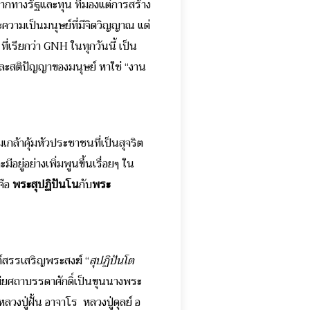
กทางรัฐและทุน ที่มองแต่การสร้าง
ความเป็นมนุษย์ที่มีจิตวิญญาณ แต่
เรียกว่า GNH ในทุกวันนี้ เป็น
และสติปัญญาของมนุษย์ หาใช่ “งาน
มเกล้าคุ้มหัวประชาชนที่เป็นสุจริต
อยู่อย่างเพิ่มพูนขึ้นเรื่อยๆ ใน
คือ
พระสุปฏิปันโน
กับ
พระ
์สรรเสริญพระสงฆ์ “
สุปฏิปันโต
จะมียศถาบรรดาศักดิ์เป็นขุนนางพระ
หลวงปู่ฝั้น อาจาโร หลวงปู่ดุลย์ อ