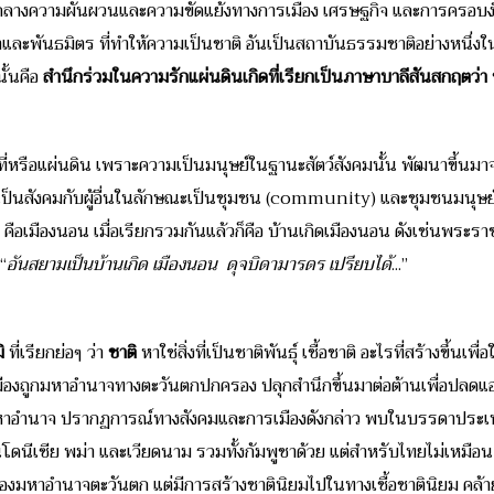
ท่ามกลางความผันผวนและความขัดแย้งทางการเมือง เศรษฐกิจ และการครอบ
ละพันธมิตร ที่ทำให้ความเป็นชาติ อันเป็นสถาบันธรรมชาติอย่างหนึ่ง
ั้นคือ
สำนึกร่วมในความรักแผ่นดินเกิดที่เรียกเป็นภาษาบาลีสันสกฤตว่า ช
ื้นที่หรือแผ่นดิน เพราะความเป็นมนุษย์ในฐานะสัตว์สังคมนั้น พัฒนาขึ้นมา
นเป็นสังคมกับผู้อื่นในลักษณะเป็นชุมชน (community) และชุมชนมนุษย์นั้
่ คือเมืองนอน เมื่อเรียกรวมกันแล้วก็คือ บ้านเกิดเมืองนอน ดังเช่นพร
“
อันสยามเป็นบ้านเกิด เมืองนอน ดุจบิดามารดร เปรียบได้
...”
ิ
ที่เรียกย่อๆ ว่า
ชาติ
หาใช่สิ่งที่เป็นชาติพันธุ์ เชื้อชาติ อะไรที่สร้างขึ้นเ
านเมืองถูกมหาอำนาจทางตะวันตกปกครอง ปลุกสำนึกขึ้นมาต่อต้านเพื่อป
อำนาจ ปรากฏการณ์ทางสังคมและการเมืองดังกล่าว พบในบรรดาประเทศเพ
โดนีเซีย พม่า และเวียดนาม รวมทั้งกัมพูชาด้วย แต่สำหรับไทยไม่เหมือน
งมหาอำนาจตะวันตก แต่มีการสร้างชาตินิยมไปในทางเชื้อชาตินิยม คล้ายๆ