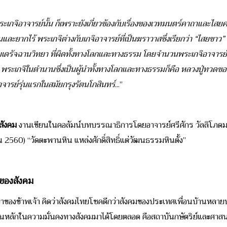
พระเกจิอาจารย์นั้น ก็เพราะยังเกี่ยวข้องกับเรื่องของเวทมนตร์คาถาและไสยศ
้อนและยากไร้ พระเกจิต่างกับเกจิอาจารย์ที่เป็นฆราวาสซึ่งเรียกว่า “ไสยขาว
แบบเดรัจฉานวิทยา ที่ผิดทั้งทางโลกและทางธรรม โดยจำนวนพระเกจิอาจารย
พระเกจิในตำนานซึ่งเป็นผู้นำทั้งทางโลกและทางธรรมก็คือ หลวงปู่ทวดของ
ารย์รุ่นแรกในสมัยกรุงรัตนโกสินทร์
...”
สังคม
งานเขียนในคอลัมน์บทบรรณาธิการโดยอาจารย์ศรีศักร วัลลิโภดม 
 2560) “วัดตะพานหิน แหล่งศักดิ์สิทธิ์แต่วัฒนธรรมหินตั้ง”
ของสังคม
ของข้าพเจ้า คิดว่าสังคมไทยโชคดีกว่าสังคมของประเทศเพื่อนบ้านหลาย
ันหลักในความมั่นคงทางสังคมมาได้โดยตลอด คือสถาบันกษัตริย์และศาสนา ที