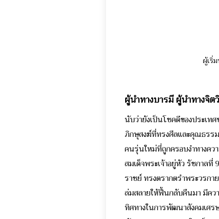
ผู้เร
ผู้นำทางบารมี ผู้นำทางจิ
นับว่ายังเป็นโชคดีของประเทศช
ภิกษุสงฆ์ที่ทรงศีลและคุณธรรม
คนรุ่นใหม่ที่ถูกครอบงำทางคว
สมเด็จพระเจ้าอยู่หัว รัชกาลที่
ราชย์ ทรงตรากตรำพระวรกายและ
ล่มสลายให้ฟื้นกลับคืนมา มี
ทิศทางในการพัฒนาสังคมเศรษฐกิ