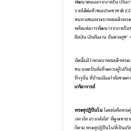
พัฒนาตนเองจากภายใน เป็นการพ
รายได้ต่อหัวของประชาชาติ (GD
หนทางของพระบาทสมเด็จพระเจ้าอ
พลังแห่งการพัฒนาจากภายในของ
คือเงิน เงินคืองาน บันดาลสุข”
บัดนี้แม้ว่าพระบาทสมเด็จพระเจ้
ชน และเป็นสิ่งที่จะควบคู่ไปกับ
ปัจจุบัน ที่บ้านเมืองกำลังขาด
เกจิอาจารย์
พระสุปฏิปันโน
โดยย่อคือพระผ
ภควโต สาวกสังโฆ
” ที่ดูจะหาย
ก็ตาม พระสุปฏิปันโนที่เป็นอริยส