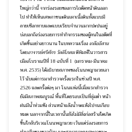
ใหญ่กว่านี้ จากร่องรอยของการไถตัดหน้าดินออก
ไป ทำให้เห็นเศษภาชนะดินเผาเนื้อดินทั้งแบบมี
ลายเชือกทาบและแบบเรียบจำนวนมากปะปนอยู่
บ่งบอกถึงร่องรอยการทำกิจกรรมของผู้คนในอดีตที่
เกิดขึ้นอย่างยาวนาน ในบทความเรื่อง
เกลืออีสาน
โดย
อาจารย์ศรีศักร วัลลิโภดม
ตีพิมพ์ในวารสาร
เมืองโบราณปีที่ 18 ฉบับที่ 1 (มกราคม-มีนาคม
พ.ศ. 2535) ได้อธิบายสภาพของโนนพญามวยเอา
ไว้ นับแต่การมาสำรวจครั้งแรกในช่วงปี พ.ศ.
2526 และครั้งต่อๆ มา โนนแห่งนี้เมื่อแรกสำรวจ
ยังมีสภาพสมบูรณ์ พื้นที่โดยรอบเป็นที่ลุ่มต่ำ หน้า
ฝนมีน้ำท่วมขัง ส่วนหน้าแล้งน้ำจะแห้งไปจนเกือบ
หมด นอกจากนี้ในเวลานั้นยังไม่มีสิ่งก่อสร้างใดเกิด
ขึ้นใกล้บริเวณโนนพญามวย เว้นแต่ร่องรอยการ