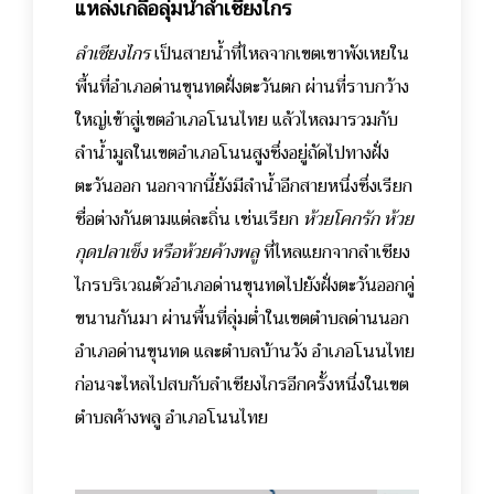
แหล่งเกลือลุ่มน้ำลำเชียงไกร
ลำเชียงไกร
เป็นสายน้ำที่ไหลจากเขตเขาพังเหยใน
พื้นที่อำเภอด่านขุนทดฝั่งตะวันตก ผ่านที่ราบกว้าง
ใหญ่เข้าสู่เขตอำเภอโนนไทย แล้วไหลมารวมกับ
ลำน้ำมูลในเขตอำเภอโนนสูงซึ่งอยู่ถัดไปทางฝั่ง
ตะวันออก นอกจากนี้ยังมีลำน้ำอีกสายหนึ่งซึ่งเรียก
ชื่อต่างกันตามแต่ละถิ่น เช่นเรียก
ห้วยโคกรัก ห้วย
กุดปลาเข็ง หรือห้วยค้างพลู
ที่ไหลแยกจากลำเชียง
ไกรบริเวณตัวอำเภอด่านขุนทดไปยังฝั่งตะวันออกคู่
ขนานกันมา ผ่านพื้นที่ลุ่มต่ำในเขตตำบลด่านนอก
อำเภอด่านขุนทด และตำบลบ้านวัง อำเภอโนนไทย
ก่อนจะไหลไปสบกับลำเชียงไกรอีกครั้งหนึ่งในเขต
ตำบลค้างพลู อำเภอโนนไทย