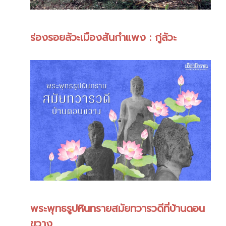
ร่องรอยลัวะเมืองสันกำแพง : กู่ลัวะ
พระพุทธรูปหินทรายสมัยทวารวดีที่บ้านดอน
ขวาง