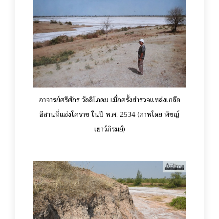
อาจารย์ศรีศักร วัลลิโภดม เมื่อครั้งสำรวจแหล่งเกลือ
อีสานที่แอ่งโคราช ในปี พ.ศ. 2534 (ภาพโดย พิชญ์
เยาว์ภิรมย์)