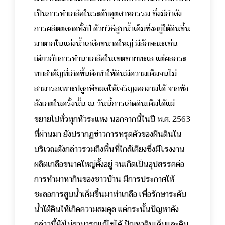
เป็นการทำเกลือในระดับอุตสาหกรรม ซึ่งมีกำลัง
การผลิตตลอดทั้งปี ด้วยวิธีสูบน้ำเค็มซึ่งอยู่ใต้ดินขึ้น
มาตากในแอ่งน้ำเกลือขนาดใหญ่ มีลักษณะเช่น
เดียวกับการทำนาเกลือในเขตชายทะเล แต่ผลกระ
ทบสำคัญที่เกิดขึ้นคือทำให้ดินมีความเค็มจนไม่
สามารถเพาะปลูกพืชผลให้เจริญงอกงามได้ จากข้อ
สังเกตในครั้งนั้น ณ วันนี้การเกิดดินเค็มได้แผ่
ขยายไปทั่วทุกหัวระแหง นอกจากนี้ในปี พ.ศ. 2563
ที่ผ่านมา ยังปรากฏข่าวการทรุดตัวของผืนดินใน
บริเวณดังกล่าวรวมถึงพื้นที่ใกล้เคียงซึ่งมีโรงงาน
ผลิตเกลือขนาดใหญ่ตั้งอยู่ จนเกิดเป็นอุปสรรคต่อ
การทำมาหากินของชาวบ้าน มีการประกาศให้
ชะลอการสูบน้ำเค็มขึ้นมาทำเกลือ เพื่อรักษาระดับ
น้ำใต้ดินให้เกิดความสมดุล แต่กระนั้นปัญหาดัง
กล่าวนี้ยังไม่สามารถแก้ไขได้ ปัญหาดินเค็มและดิน