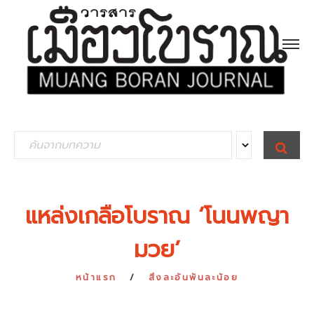
S
S
E
e
A
R
a
C
H
r
แหล่งเกลือโบราณ ‘โนนพญา
c
มวย’
h
f
หน้าแรก
สิ่งละอันพันละน้อย
o
r