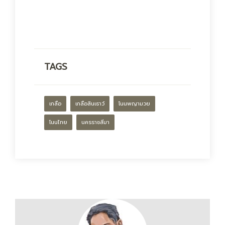
TAGS
เกลือ
เกลือสินเธาว์
โนนพญามวย
โนนไทย
นครราชสีมา