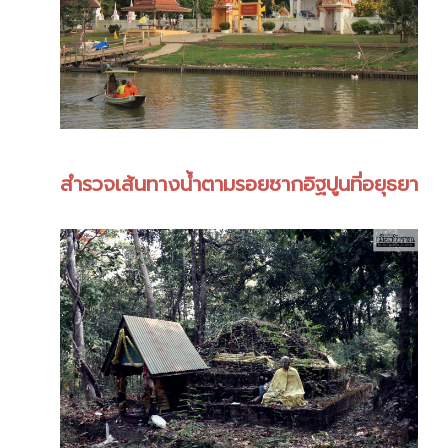
สำรวจเส้นทางน้ำตามรอยซากอิฐปูนที่อยุธยา