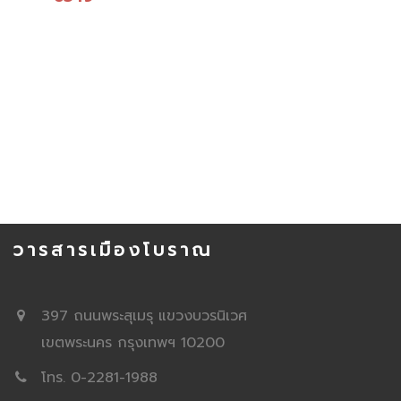
วารสารเมืองโบราณ
397 ถนนพระสุเมรุ แขวงบวรนิเวศ
เขตพระนคร กรุงเทพฯ 10200
โทร. 0-2281-1988