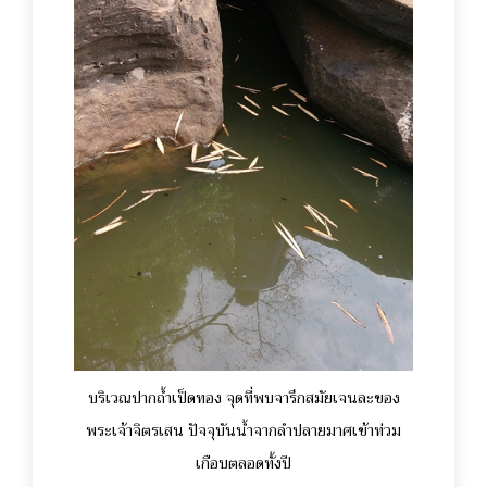
บริเวณปากถ้ำเป็ดทอง จุดที่พบจารึกสมัยเจนละของ
พระเจ้าจิตรเสน ปัจจุบันน้ำจากลำปลายมาศเข้าท่วม
เกือบตลอดทั้งปี