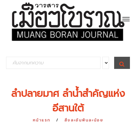
S
S
E
e
A
R
a
C
H
r
ลำปลายมาศ ลำน้ำสำคัญแห่ง
c
อีสานใต้
h
f
หน้าแรก
สิ่งละอันพันละน้อย
o
r