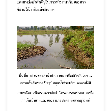
และแหล่งน้ำสำคัญในการทำมาหากินของชาว
อีสานใต้มาตั้งแต่อดีตกาล
พื้นที่บางส่วนของลำน้ำลำปลายมาศที่อยู่ติดกับโบราณ
สถานถ้ำเป็ดทอง ปัจจุบันถูกน้ำท่วมเกือบตลอดทั้งปี
ภายหลังการจัดสร้างฝายปะคำ โครงการชลประทานเพื่อ
กักเก็บน้ำยามแล้งของอำเภอปะคำ จังหวัดบุรีรัมย์