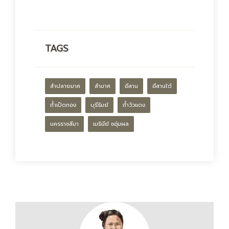
TAGS
ลำปลายมาศ
ลำมาศ
อีสาน
อีสานใต้
ถ้ำเป็ดทอง
บุรีรัมย์
ถ้ำวัวแดง
นครราชสีมา
เมธินีย์ ชอุ่มผล