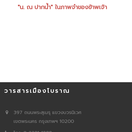
"น. ณ ปากน้ำ" ในภาพจำของข้าพเจ้า
วารสารเมืองโบราณ
397 ถนนพระสุเมรุ แขวงบวรนิเวศ
เขตพระนคร กรุงเทพฯ 10200