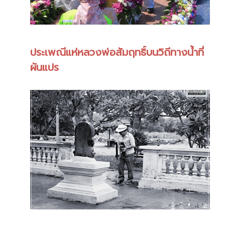
ประเพณีแห่หลวงพ่อสัมฤทธิ์บนวิถีทางน้ำที่
ผันแปร