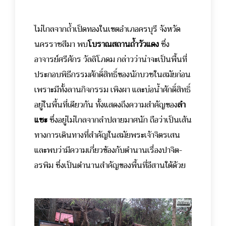
ไม่ไกลจากถ้ำเป็ดทองในเขตอำเภอครบุรี จังหวัด
นครราชสีมา พบ
โบราณสถานถ้ำวัวแดง
ซึ่ง
อาจารย์ศรีศักร วัลลิโภดม
กล่าวว่าน่าจะเป็นพื้นที่
ประกอบพิธีกรรมศักดิ์สิทธิ์ของนักบวชในสมัยก่อน
เพราะมีทั้งลานกิจกรรม เพิงผา และบ่อน้ำศักดิ์สิทธิ์
อยู่ในพื้นที่เดียวกัน ทั้งแสดงถึงความสำคัญของ
ลำ
แซะ
ซึ่งอยู่ไม่ไกลจากลำปลายมาศนัก ถือว่าเป็นเส้น
ทางการเดินทางที่สำคัญในสมัยพระเจ้าจิตรเสน
และพบว่ามีความเกี่ยวข้องกับตำนานเรื่องปาจิต-
อรพิม ซึ่งเป็นตำนานสำคัญของพื้นที่อีสานใต้ด้วย