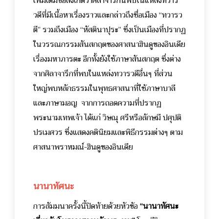
เพิ่มเติมข้อสังเกตว่าศิลาจารึกนี้พบในแหล่งทวาร
วดีที่มีเนื้อหาเรื่องราวและกล่าวถึงชื่อเมือง “ทวารว
ตี” รวมถึงเมือง “หัสตินาปุระ” ซึ่งเป็นเมืองที่ปรากฏ
ในวรรณกรรมสันสกฤตของศาสนาฮินดูของอินเดีย
เรื่องมหาภารตะ อีกทั้งยังใช้ภาษาสันสกฤต ซึ่งต่าง
จากศิลาจารึกที่พบในแหล่งทวารวดีอื่นๆ ที่ส่วน
ใหญ่พบหลักธรรมในพุทธศาสนาที่ใช้ภาษาบาลี
และภาษามอญ จากการถอดความที่ปรากฏ
พระนามเทพเจ้า ได้แก่ วิษณุ ศรีหรือลักษมี ปศุปติ
ปรเมศวร ซึ่งแสดงคตินิยมและพิธีกรรมต่างๆ ตาม
ศาสนาพราหมณ์-ฮินดูของอินเดีย
นานาทัศนะ
การสัมมนาครั้งนี้ปิดท้ายด้วยหัวข้อ
“นานาทัศนะ