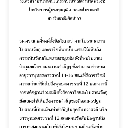
วงเสวนา “นานาทัศนะเกี่ยวกับโบราณสถานวัดพระงาม”
โดยวิทยากรผู้ทรงคุณวุฒิจากคณะโบราณคดี
มหาวิทยาลัยศิลปากร
รศ.ดร.สฤษดิ์พงศ์ตั้งข้อสังเกตว่าจากโบราณสถาน
โบราณวัตถุ และจารึกที่พบนั้น แสดงให้เห็นถึง
ความทับซ้อนกันหลายอายุสมัย ดังที่พบโบราณ
วัตถุและโบราณสถานสำคัญๆ ซึ่งสามารถกำหนด
อายุราวพุทธศตวรรษที่ 14-16 ขณะที่ศิลาจารึกมี
ความเก่าแก่ขึ้นไปถึงพุทธศตวรรษที่ 12 นอกจากนี้
จากหลักฐานร่วมสมัยทั้งศิลาจารึกและโบราณวัตถุ
ยังแสดงให้เห็นถึงความสำคัญของมืองนครปฐม
โบราณที่เป็นเมืองท่าสำคัญในยุคต้นทวารวดี หรือ
ราวพุทธศตวรรษที่ 12
ตลอดจนข้อสันนิษฐานถึง
การทำสงครามกับกษัตริย์เขมร รวมถึงเครือข่าย