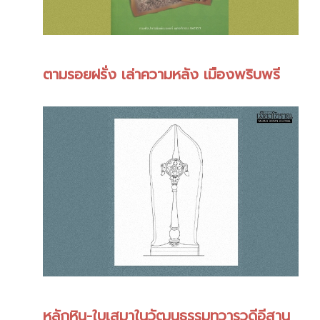
ตามรอยฝรั่ง เล่าความหลัง เมืองพริบพรี
หลักหิน-ใบเสมาในวัฒนธรรมทวารวดีอีสาน