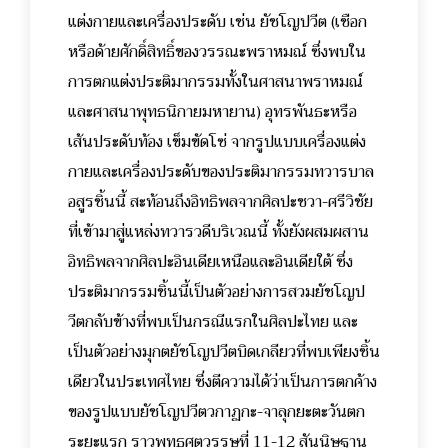
แต่งกายและเครื่องประดับ เช่น ยัชโญปวีต (เชือก
หรือด้ายศักดิ์สิทธิ์ของวรรณะพราหมณ์ ซึ่งพบใน
การตกแต่งประติมากรรมทั้งในศาสนาพราหมณ์
และศาสนาพุทธนิกายมหายาน) อุทรพันธะหรือ
เส้นประดับท้อง เข็มขัดโซ่ จากรูปแบบเครื่องแต่ง
กายและเครื่องประดับของประติมากรรมทวารบาล
อสูรชิ้นนี้ สะท้อนถึงอิทธิพลจากศิลปะชวา-ศรีวิชัย
ที่เข้ามาสู่แหล่งทวารวดีบริเวณนี้ ทั้งยังผสมผสาน
อิทธิพลจากศิลปะอินเดียเหนือและอินเดียใต้ ซึ่ง
ประติมากรรมชิ้นนี้เป็นตัวอย่างการสวมยัชโญป
วีตกลับข้างที่พบเป็นกรณีแรกในศิลปะไทย และ
เป็นตัวอย่างมุกตยัชโญปวีตบิดเกลียวที่พบเพียงชิ้น
เดียวในประเทศไทย ซึ่งตีความได้ว่าเป็นการตกค้าง
ของรูปแบบยัชโญปวีตวกาฏกะ-จาลุกยะตะวันตก
ระยะแรก ราวพุทธศตวรรษที่ 11-12 สันนิษฐาน