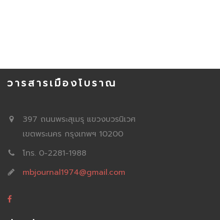
วารสารเมืองโบราณ
397 ถนนพระสุเมรุ แขวงบวรนิเวศ
เขตพระนคร กรุงเทพฯ 10200
โทร. 0-2281-1988
mbjournal1974@gmail.com