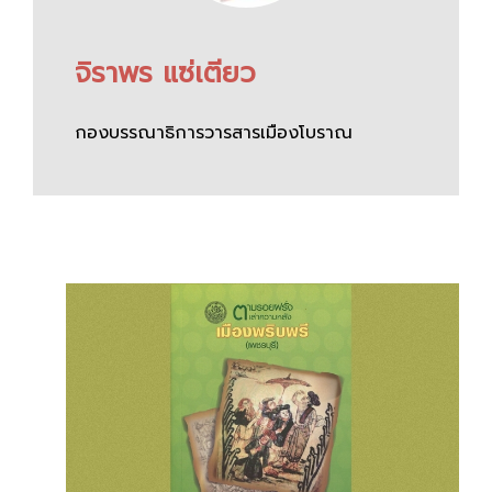
จิราพร แซ่เตียว
กองบรรณาธิการวารสารเมืองโบราณ