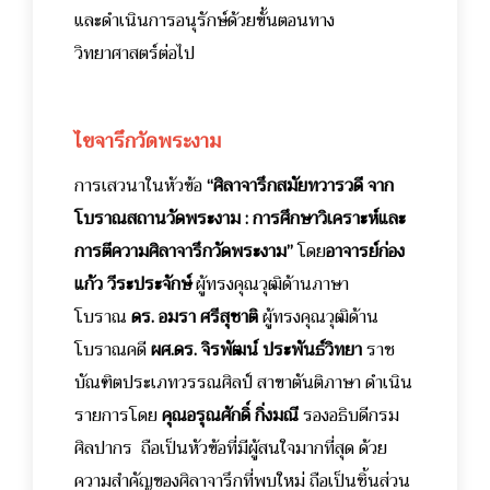
และดำเนินการอนุรักษ์ด้วยขั้นตอนทาง
วิทยาศาสตร์ต่อไป
ไขจารึกวัดพระงาม
การเสวนาในหัวข้อ
“ศิลาจารึกสมัยทวารวดี จาก
โบราณสถานวัดพระงาม : การศึกษาวิเคราะห์และ
การตีความศิลาจารึกวัดพระงาม”
โดย
อาจารย์ก่อง
แก้ว วีระประจักษ์
ผู้ทรงคุณวุฒิด้านภาษา
โบราณ
ดร. อมรา ศรีสุชาติ
ผู้ทรงคุณวุฒิด้าน
โบราณคดี
ผศ.ดร. จิรพัฒน์ ประพันธ์วิทยา
ราช
บัณฑิตประเภทวรรณศิลป์ สาขาตันติภาษา ดำเนิน
รายการโดย
คุณอรุณศักดิ์ กิ่งมณี
รองอธิบดีกรม
ศิลปากร ถือเป็นหัวข้อที่มีผู้สนใจมากที่สุด ด้วย
ความสำคัญของศิลาจารึกที่พบใหม่ ถือเป็นชิ้นส่วน