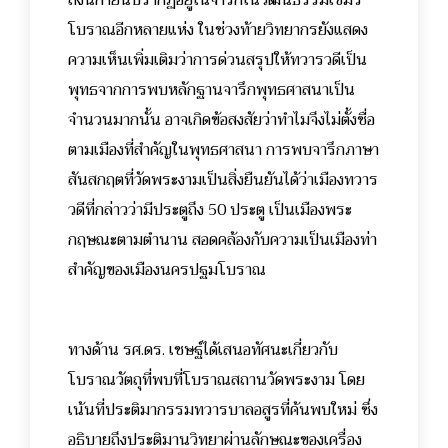
ถึงนิกายนี้ปรากฏอยู่ในจารึกในวัฒนธรรมเขมร
โบราณอีกหลายแห่ง ในช่วงท้ายวิทยากรยังแสดง
ความเห็นเพิ่มเติมว่าการด่วนสรุปให้ทวารวดีเป็น
พุทธจากการพบหลักฐานจารึกพุทธศาสนาเป็น
จำนวนมากนั้น อาจเกิดข้อสงสัยว่าทำไมจึงไม่ตั้งชื่อ
ตามเมืองที่สำคัญในพุทธศาสนา การพบจารึกภาษา
สันสกฤตที่วัดพระงามเป็นสิ่งยืนยันได้ว่าเมืองทวาร
วดีที่กล่าวว่ามีประตูถึง 50 ประตู เป็นเมืองพระ
กฤษณะตามตำนาน สอดคล้องกับความเป็นเมืองท่า
สำคัญของเมืองนครปฐมโบราณ
ทางด้าน รศ.ดร. เชษฐ์ได้เสนอทัศนะเกี่ยวกับ
โบราณวัตถุที่พบที่โบราณสถานวัดพระงาม โดย
เน้นที่ประติมากรรมทวารบาลอสูรที่ค้นพบใหม่ ซึ่ง
อธิบายถึงประติมานวิทยาผ่านลักษณะของเครื่อง