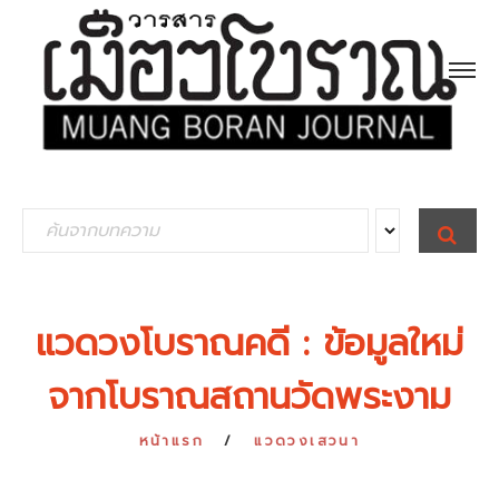
S
S
E
e
A
R
a
C
H
r
แวดวงโบราณคดี : ข้อมูลใหม่
c
จากโบราณสถานวัดพระงาม
h
f
หน้าแรก
แวดวงเสวนา
o
r