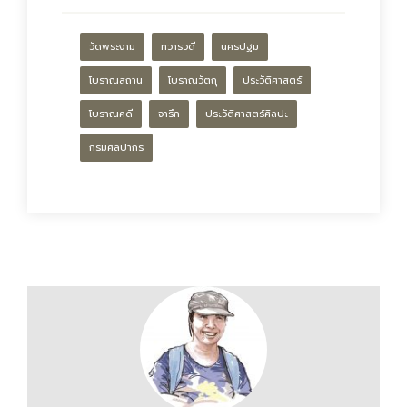
วัดพระงาม
ทวารวดี
นครปฐม
โบราณสถาน
โบราณวัตถุ
ประวัติศาสตร์
โบราณคดี
จารึก
ประวัติศาสตร์ศิลปะ
กรมศิลปากร