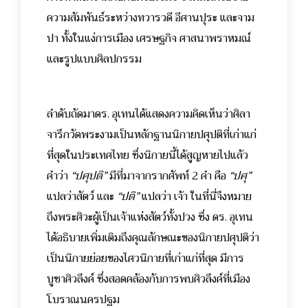
ความสัมพันธ์ระหว่างทวารวดี อีศานปุระ และจาม
ปา ทั้งในแง่การเมือง เศรษฐกิจ ศาสนาพราหมณ์
และรูปแบบศิลปกรรม
ลำดับถัดมาดร. อุเทนได้แสดงความคิดเห็นว่าศิลา
จารึกวัดพระงามเป็นหลักฐานนิกายปศุปติที่เก่าแก่
ที่สุดในประเทศไทย ซึ่งนิกายนี้ได้สูญหายไปแล้ว
คำว่า
“ปศุปติ”
มีที่มาจากรากศัพท์ 2 คำ คือ
“ปศุ”
แปลว่าสัตว์ และ
“ปติ”
แปลว่า เจ้า ในที่นี่จึงหมาย
ถึงพระศิวะผู้เป็นเจ้าแห่งสัตว์ทั้งปวง ซึ่ง ดร. อุเทน
ได้อธิบายเพิ่มเติมถึงคุณลักษณะของนิกายปศุปติว่า
เป็นนิกายย่อยของไศวนิกายที่เก่าแก่ที่สุด มีการ
บูชาศิวลึงค์ ซึ่งสอดคล้องกับการพบศิวลึงค์ที่เมือง
โบราณนครปฐม