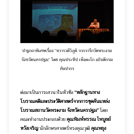
ปาฐกถาพิเศษเรื่อง “ทวารวตีวิภูติ จากจารึกวัดพระงาม
จังหวัดนครปฐม” โดย คุณประทีป เพ็งตะโก อธิบดีกรม
ศิลปากร
ต่อมาเป็นการเสวนาในหัวข้อ
“หลักฐานทาง
โบราณคดีและประวัติศาสตร์จากการขุดค้นแหล่ง
โบราณสถานวัดพระงาม จังหวัดนครปฐม”
โดย
คณะทำงานประกอบด้วย
คุณพิมพ์พรรณ ไพบูลย์
หวังเจริญ
นักอักษรศาสตร์ทรงคุณวุฒิ
คุณพยุง