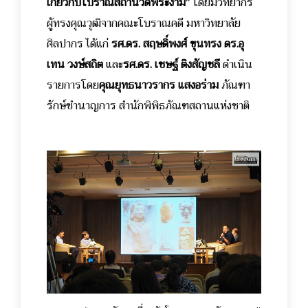
เกี่ยวกับโบราณสถานวัดพระงาม”
โดยมีวิทยากร
ผู้ทรงคุณวุฒิจากคณะโบราณคดี มหาวิทยาลัย
ศิลปากร
ได้แก่
รศ.ดร. สฤษดิ์พงศ์ ขุนทรง ดร.อุ
เทน วงษ์สถิต
และ
รศ.ดร. เชษฐ์ ติงสัญชลี
ดำเนิน
รายการโดย
คุณยุทธนาวรากร แสงอร่าม
ภัณฑา
รักษ์ชำนาญการ สำนักพิพิธภัณฑสถานแห่งชาติ