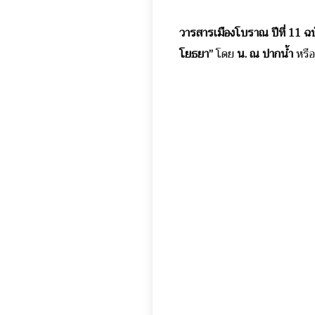
วารสารเมืองโบราณ ปีที่ 11 ฉบ
โยธยา”
โดย
น. ณ ปากน้ำ
หรือ