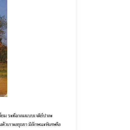
หลี่ยม ระฆังกลมแบบเจดีย์ปาละ
ลางตัวเกาะอยุธยา มีลักษณะพิเศษคือ