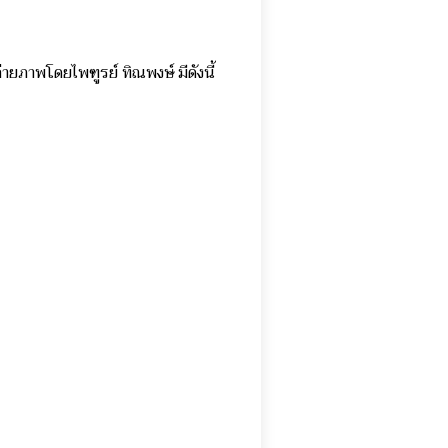
ยภาพโดยไพฑูรย์ ทิณพงษ์ มีดังนี้