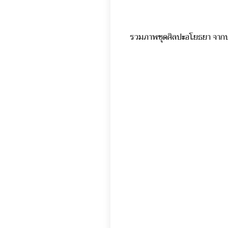
รวมภาพชุดศิลปะอโยธยา จาก