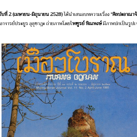
ับที่ 2 (เมษายน-มิถุนายน 2528)
ได้นำเสนอบทความเรื่อง
“ศิลปะอาณาจ
อาจารย์ประยูร อุลุชาฎะ ถ่ายภาพโดยไ
พฑูรย์ ทิณพงษ์
มีภาพปกเป็นรูปเ