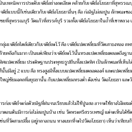
ง เป็นเทคนิคการประดับเจดีย์อย่างละเอียด คล้ายกับเจดีย์อโยธยาที่สุพรรณบ
ดีย์แบบนี้ก็เช่นเดียวกับเจดีย์อโยธยาอื่นๆ คือ ก่ออิฐไม่สอปูน ลักษณะของเ
ที่สุพรรณบุรี วัดแก้วที่สรรค์บุรี รวมทั้งเจดีย์อโยธยาในถ้ำที่เขาหลวง 
็นกลุ่มเจดีย์สไตล์เดียวกับเจดีย์ละโว้ คือ เจดีย์แปดเหลี่ยมที่วัดเสาธงทอง ล
้ายคลึงกันมาก เป็นแต่เพียงว่าเจดีย์ละโว้นั้นทรงแปดเหลี่ยมตลอดถึงฐ
ุ้มทิศแปดเหลี่ยม ประดิษฐานประพุทธรูปยืนทั้งแปดทิศ เป็นลักษณะที่เห็
แท้นั้นมีอยู่ 2 แบบ คือ ทรงสูงมีทั้งแบบแปดเหลี่ยมตลอดองค์ และแปดเหลี่ยม
ัดใหญ่ชัยมงคลที่อยุธยานั้น กับแปดเหลี่ยมทรงต่ำ ดังเช่น วัดอโยธยา และวั
การก่อเจดีย์จะก่อด้วยอิฐที่ฝนจนเรียบแล้วไม่ใช้ปูนสอ อาจจะใช้ยางไม้
ตอนต้นมีการก่อไม่สอปูนบ้าง เช่น วัดพระศรีสรรเพชญ์ แต่จะเห็นได้ชัด
ช่นที่วัดสามปลื้ม (อยู่กลางถนน ทางแยกที่จะไปวัดอโยธยา) เห็นว่าเทียบกั