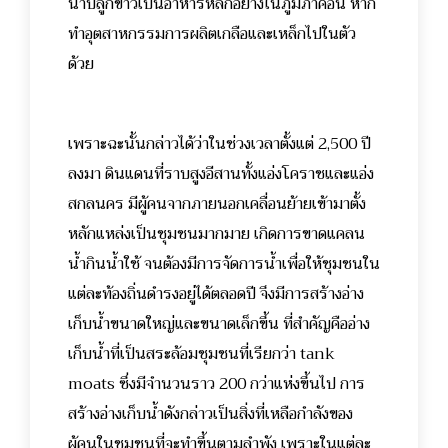
นาปลูกข้าวเป็นอาหารหลักอย่างในภูมิภาคอื่น หาก
ทำอุตสาหกรรมการผลิตเกลือและเหล็กไปในตัว
ด้วย
เพราะฉะนั้นกล่าวได้ว่าในช่วงเวลาตั้งแต่ 2,500 ปี
ลงมา ดินแดนที่ราบสูงอีสานทั้งแอ่งโคราชและแอ่ง
สกลนคร มีผู้คนจากภายนอกเคลื่อนย้ายเข้ามาตั้ง
หลักแหล่งเป็นชุมชนมากมาย เกิดการขาดแคลน
น้ำกินน้ำใช้ จนต้องมีการจัดการน้ำเพื่อให้ชุมชนใน
แต่ละท้องถิ่นดำรงอยู่ได้ตลอดปี จึงมีการสร้างอ่าง
เก็บน้ำขนาดใหญ่และขนาดเล็กขึ้น ที่สำคัญคืออ่าง
เก็บน้ำที่เป็นสระล้อมชุมชนที่เรียกว่า tank
moats ซึ่งมีจำนวนราว 200 กว่าแห่งขึ้นไป การ
สร้างอ่างเก็บน้ำดังกล่าวเป็นสิ่งที่เหลือกำลังของ
ผู้คนในชุมชนที่จะทำขึ้นตามลำพัง เพราะในแต่ละ