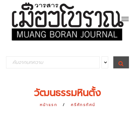
S
S
E
e
A
R
a
C
H
r
วัฒนธรรมหินตั้ง
c
h
หน้าแรก
ศรีศักรทัศน์
f
o
r