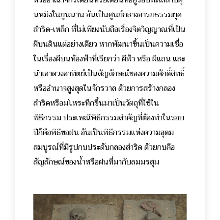
หรืออาณาจักรเดียนหรือเตียนที่อยู่รอบทะเลสาบคุ
นหมิงในยูนนาน อันเป็นศูนย์กลางอารยธรรมยุค
สำริด-เหล็ก ที่ไม่เพียงนับถือเรื่องจิตวิญญาณที่เป็น
ผีบนดินแต่อย่างเดียว หากพัฒนาขึ้นเป็นความเชื่อ
ในเรื่องผีบนท้องฟ้าที่เรียกว่า ผีฟ้า หรือ ผีแถน และ
นำเอาดวงอาทิตย์เป็นสัญลักษณ์ของความศักดิ์สิทธิ์
หรืออำนาจสูงสุดในจักรวาล ด้วยการสร้างกลอง
สำริดหรือมโหระทึกขึ้นมาเป็นวัตถุที่ใช้ใน
พิธีกรรม ประเพณีพิธีกรรมสำคัญที่ต้องทำในรอบ
ปีก็คือพิธีขอฝน อันเป็นพิธีกรรมแห่งความอุดม
สมบูรณ์ที่มีรูปกบประดับกลองสำริด ด้วยกบคือ
สัญลักษณ์ของน้ำหรือฝนที่มากับลมมรสุม