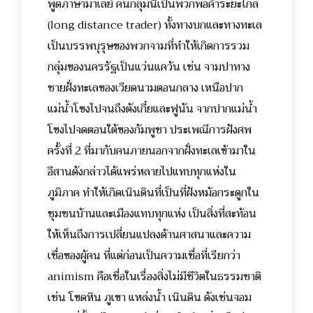
พูดภาษามาเลย์ คนกลุ่มนี้เป็นพวกพ่อค้าระยะไกล
(long distance trader) ทั้งทางบกและทางทะเล
เป็นบรรพบุรุษของพวกจามที่ทำให้เกิดการรวม
กลุ่มของนครรัฐเป็นแว่นแคว้น เช่น จามปาทาง
ชายฝั่งทะเลของเวียดนามตอนกลาง เหนือปาก
แม่น้ำโขงไปจนถึงตังเกี๋ยและฟูนัน จากปากแม่น้ำ
โขงไปจดตอนใต้ของกัมพูชา ประเพณีการฝังศพ
ครั้งที่ 2 ที่มากับคนภายนอกจากฝั่งทะเลเข้ามาใน
อีสานดังกล่าวได้แพร่หลายไปแทบทุกแห่งใน
ภูมิภาค ทำให้เกิดเนินดินที่เป็นที่ฝังหม้อกระดูกใน
ชุมชนบ้านและเมืองแทบทุกแห่ง เป็นสิ่งที่สะท้อน
ให้เห็นถึงการเปลี่ยนแปลงด้านศาสนาและความ
เชื่อของผู้คน ที่แต่ก่อนเป็นความเชื่อที่เรียกว่า
animism คือเชื่อในเรื่องสิ่งไม่มีชีวิตในธรรมชาติ
เช่น โขดหิน ภูเขา แหล่งน้ำ เนินดิน ดังเช่นจอม