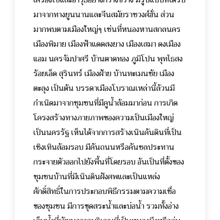
เครื่องใช้และอาวุธอย่างกว้างขวาง มีรูปแบบที่ได้รับ
มาจากทางยูนนานและจีนสมัยราชวงศ์ฮั่น ส่วน
มากพบตามเมืองใหญ่ๆ เช่นที่หนองหานสกลนคร
เมืองพิมาย เมืองฟ้าแดดสงยาง เมืองเสมา ดงเมือง
แอม นครจัมปาศรี บ้านตาดทอง ภูมิโปน พุทไธสง
ร้อยเอ็ด สุรินทร์ เมืองฝ้าย บ้านทะเมนชัย เมือง
ตะลุง เป็นต้น บรรดาเมืองโบราณเหล่านี้ล้วนมี
กำเนิดมาจากชุมชนที่มีคูน้ำล้อมมาก่อน การเกิด
โครงสร้างทางภายภาพของความเป็นเมืองใหญ่
เป็นนครรัฐ เห็นได้จากการสร้างเนินคันดินที่เป็น
เชิงเทินล้อมรอบ มีคันถนนหรือคันชลประทาน
กระจายตัวออกไปยังพื้นที่โดยรอบ อันเป็นที่ตั้งของ
ชุมชนบ้านที่มีเนินดินฝังศพและเป็นแหล่ง
ศักดิ์สิทธิ์ในการประกอบพิธีกรรมตามความเชื่อ
ของชุมชน มีการขุดสระน้ำและบ่อน้ำ รวมทั้งอ่าง