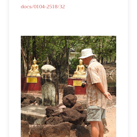
docs/0104-2518/32