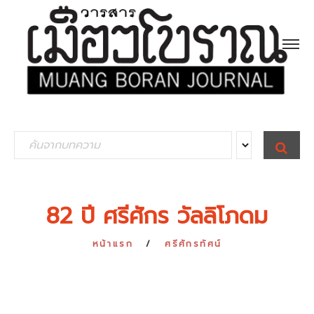
S
S
E
e
A
R
a
C
H
r
82 ปี ศรีศักร วัลลิโภดม
c
h
หน้าแรก
ศรีศักรทัศน์
f
o
r