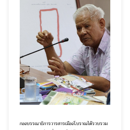
กองบรรณาธิการวารสารเมืองโบราณได้รวบรวม