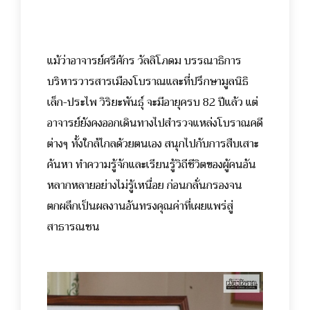
แม้ว่าอาจารย์ศรีศักร วัลลิโภดม บรรณาธิการ
บริหารวารสารเมืองโบราณและที่ปรึกษามูลนิธิ
เล็ก-ประไพ วิริยะพันธุ์ จะมีอายุครบ 82 ปีแล้ว​ แต่
อาจารย์ยังคงออกเดินทางไปสำรวจแหล่งโบราณคดี
ต่างๆ ทั้งใกล้ไกลด้วยตนเอง สนุกไปกับการสืบเสาะ
ค้นหา ทำความรู้จักและเรียนรู้วิถีชีวิตของผู้คนอัน
หลากหลายอย่างไม่รู้เหนื่อย ก่อนกลั่นกรอง​จน
ตกผลึกเป็นผลงานอันทรงคุณค่าที่เผยแพร่​สู่
สาธารณชน​