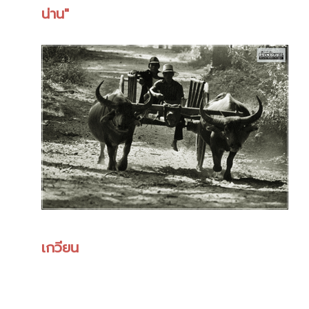
น่าน"
เกวียน