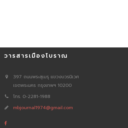
วารสารเมืองโบราณ
397 ถนนพระสุเมรุ แขวงบวรนิเวศ
เขตพระนคร กรุงเทพฯ 10200
โทร. 0-2281-1988
mbjournal1974@gmail.com