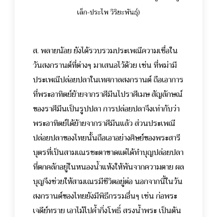
เล็ก-ประไพ วิริยะพันธุ์)
ส. พลายน้อย ยังได้รวบรวมประเพณีความเชื่อใน
วันสงกรานต์ที่ต่างๆ มาเสนอไว้ด้วย เช่น ที่พม่ามี
ประเพณีปล่อยปลาในเทศกาลสงกรานต์ ถือเอาการ
ที่พระอาทิตย์ย้ายจากราศีมีนไปราศีเมษ สัญลักษณ์
ของราศีมีนเป็นรูปปลา การปล่อยปลาจึงเท่ากับว่า
พระอาทิตย์ได้ย้ายจากราศีมีนแล้ว ส่วนประเพณี
ปล่อยปลาของไทยนั้นถือเอาอย่างศิษย์ของพระสารี
บุตรที่เป็นสามเณรชะตาขาดแต่ได้ทำบุญปล่อยปลา
ที่ตกคลักอยู่ในหนองน้ำแห้งให้พ้นจากความตาย ผล
บุญจึงช่วยให้สามเณรมีชีวิตอยู่ต่อ นอกจากนี้ในวัน
สงกรานต์ของไทยยังมีพิธีกรรมอื่นๆ เช่น ก่อพระ
เจดีย์ทราย เอาไม้ไปค้ำกิ่งโพธิ์ สรงน้ำพระ เป็นต้น