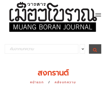
S
S
E
e
A
R
a
C
H
r
สงกรานต์
c
h
หน้าแรก
คลังบทความ
f
o
r