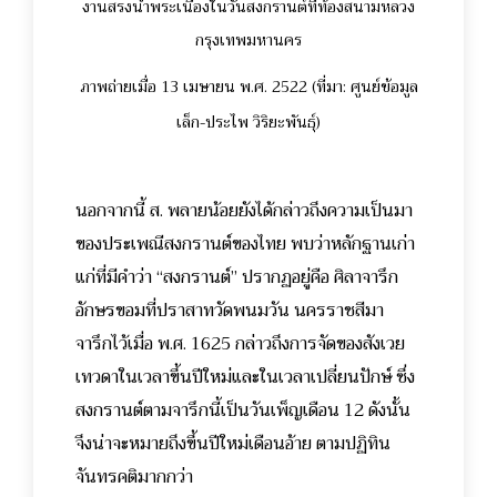
งานสรงน้ำพระเนื่องในวันสงกรานต์ที่ท้องสนามหลวง
กรุงเทพมหานคร
ภาพถ่ายเมื่อ 13 เมษายน พ.ศ. 2522 (ที่มา:
ศูนย์ข้อมูล
เล็ก-ประไพ วิริยะพันธุ์)
นอกจากนี้ ส. พลายน้อยยังได้กล่าวถึงความเป็นมา
ของประเพณีสงกรานต์ของไทย พบว่าหลักฐานเก่า
แก่ที่มีคำว่า “สงกรานต์” ปรากฏอยู่คือ ศิลาจารึก
อักษรขอมที่ปราสาทวัดพนมวัน นครราชสีมา
จารึกไว้เมื่อ พ.ศ. 1625 กล่าวถึงการจัดของสังเวย
เทวดาในเวลาขึ้นปีใหม่และในเวลาเปลี่ยนปักษ์ ซึ่ง
สงกรานต์ตามจารึกนี้เป็นวันเพ็ญเดือน 12 ดังนั้น
จึงน่าจะหมายถึงขึ้นปีใหม่เดือนอ้าย ตามปฏิทิน
จันทรคติมากกว่า