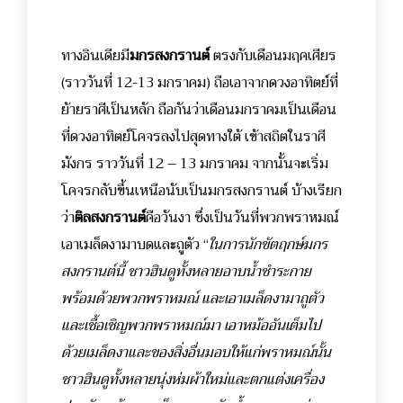
ทางอินเดียมี
มกรสงกรานต์
ตรงกับเดือนมฤคเศียร
(ราววันที่ 12-13 มกราคม) ถือเอาจากดวงอาทิตย์ที่
ย้ายราศีเป็นหลัก ถือกันว่าเดือนมกราคมเป็นเดือน
ที่ดวงอาทิตย์โคจรลงไปสุดทางใต้ เข้าสถิตในราศี
มังกร ราววันที่ 12 – 13 มกราคม จากนั้นจะเริ่ม
โคจรกลับขึ้นเหนือนับเป็นมกรสงกรานต์ บ้างเรียก
ว่า
ติลสงกรานต์
คือวันงา ซึ่งเป็นวันที่พวกพราหมณ์
เอาเมล็ดงามาบดและถูตัว
“
ในการนักขัตฤกษ์มกร
สงกรานต์นี้ ชาวฮินดูทั้งหลายอาบน้ำชำระกาย
พร้อมด้วยพวกพราหมณ์ และเอาเมล็ดงามาถูตัว
และเชื้อเชิญพวกพราหมณ์มา เอาหม้ออันเต็มไป
ด้วยเมล็ดงาและของสิ่งอื่นมอบให้แก่พราหมณ์นั้น
ชาวฮินดูทั้งหลายนุ่งห่มผ้าใหม่และตกแต่งเครื่อง