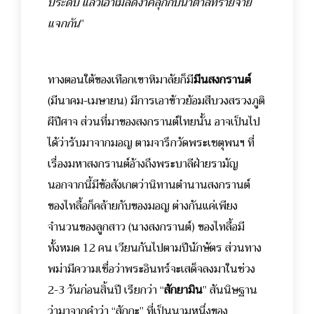
ประดับ แล้วเอาเมล็ดงาคลุกกับน้ำตาลทรายจ่าย
แจกกัน
”
ทางตอนใต้ของเทือกเขาหิมาลัยก็มี
มีนสงกรานต์
(มีนาคม-เมษายน) มีการเอาข้าวย้อมสีบวงสรวงภูติ
ผีปีศาจ ส่วนที่มาของสงกรานต์ไทยนั้น อาจเป็นไป
ได้ว่ารับมาจากมอญ ตามจารึกวัดพระเชตุพนฯ ที่
เรื่องมหาสงกรานต์อ้างถึงพระบาลีฝ่ายรามัญ
นอกจากนี้มีข้อสังเกตว่านิทานตำนานสงกรานต์
ของไทลื้อก็คล้ายกับของมอญ ต่างกันแค่เพียง
จำนวนของลูกสาว (นางสงกรานต์) ของไทลื้อมี
ทั้งหมด 12 คน เวียนกันไปตามปีนักษัตร ส่วนทาง
พม่ามีความเชื่อว่าพระอินทร์จะเสด็จลงมาในช่วง
2-3 วันก่อนสิ้นปี เรียกว่า “
สักยามิน
” สันนิษฐาน
ว่ามาจากคำว่า “สักกะ” ที่เป็นนามหนึ่งของ