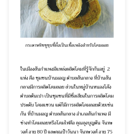
กระดาษทิชชูชุบขี้ผึ้งเป็นเชื้อเพลิงสำหรับโคมลอย
ในเมืองสันกำแพงมีแหล่งผลิตโคมที่รู้จักกันอยู่ 2
แห่ง คือ ชุมชนบ้านมอญ ตำบลสันกลาง ที่บ้านสัน
กลางมีการผลิตโคมลอย ส่วนในหมู่บ้านหนองโค้ง
ตำบลต้นเปา เป็นชุมชนที่มีชื่อเสียงในการผลิตโคม
ประดับ โคมแขวน แต่ก็มีการผลิตโคมลอยด้วยเช่น
กัน
ที่บ้านมอญ ตำบลสันกลาง อำเภอสันกำแพง มี
ช่างทำโคมลอยหรือโคมไฟคือ คุณลุงบุญตัน จันทะ
วงศ์ อายุ 80 ปี และคุณป้าวันนา จันทะวงศ์ อายุ 75