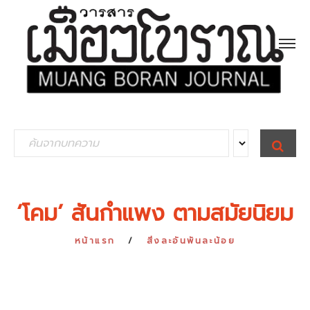
S
S
E
e
A
R
a
C
H
r
‘โคม’ สันกำแพง ตามสมัยนิยม
c
h
หน้าแรก
สิ่งละอันพันละน้อย
f
o
r