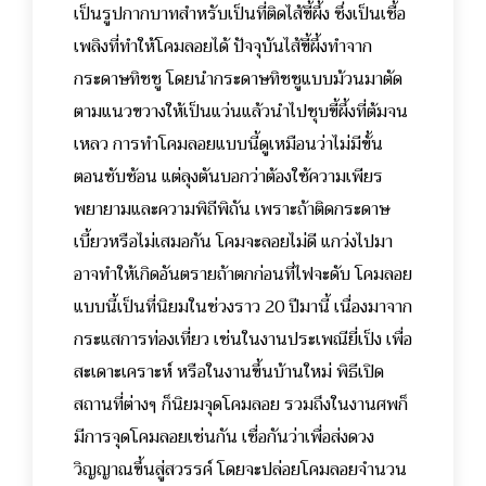
เป็นรูปกากบาทสำหรับเป็นที่ติดไส้ขี้ผึ้ง ซึ่งเป็นเชื้อ
เพลิงที่ทำให้โคมลอยได้ ปัจจุบันไส้ขี้ผึ้งทำจาก
กระดาษทิชชู โดยนำกระดาษทิชชูแบบม้วนมาตัด
ตามแนวขวางให้เป็นแว่นแล้วนำไปชุบขี้ผึ้งที่ต้มจน
เหลว การทำโคมลอยแบบนี้ดูเหมือนว่าไม่มีขั้น
ตอนซับซ้อน แต่ลุงตันบอกว่าต้องใช้ความเพียร
พยายามและความพิถีพิถัน เพราะถ้าติดกระดาษ
เบี้ยวหรือไม่เสมอกัน โคมจะลอยไม่ดี แกว่งไปมา
อาจทำให้เกิดอันตรายถ้าตกก่อนที่ไฟจะดับ
โคมลอย
แบบนี้เป็นที่นิยมในช่วงราว 20 ปีมานี้ เนื่องมาจาก
กระแสการท่องเที่ยว เช่นในงานประเพณียี่เป็ง เพื่อ
สะเดาะเคราะห์ หรือในงานขึ้นบ้านใหม่ พิธีเปิด
สถานที่ต่างๆ ก็นิยมจุดโคมลอย รวมถึงในงานศพก็
มีการจุดโคมลอยเช่นกัน เชื่อกันว่าเพื่อส่งดวง
วิญญาณขึ้นสู่สวรรค์ โดยจะปล่อยโคมลอยจำนวน