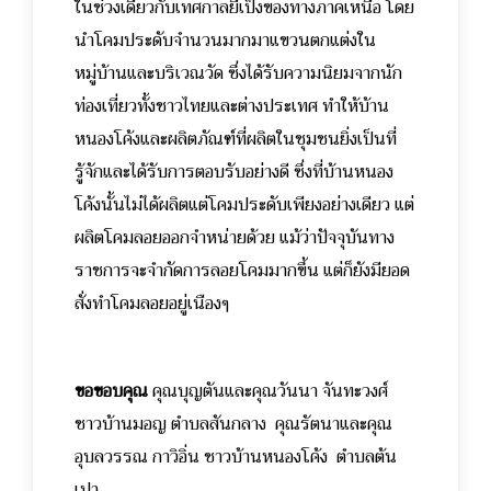
ในช่วงเดียวกับเทศกาลยี่เป็งของทางภาคเหนือ โดย
นำโคมประดับจำนวนมากมาแขวนตกแต่งใน
หมู่บ้านและบริเวณวัด ซึ่งได้รับความนิยมจากนัก
ท่องเที่ยวทั้งชาวไทยและต่างประเทศ ทำให้บ้าน
หนองโค้งและผลิตภัณฑ์ที่ผลิตในชุมชนยิ่งเป็นที่
รู้จักและได้รับการตอบรับอย่างดี ซึ่งที่บ้านหนอง
โค้งนั้นไม่ได้ผลิตแต่โคมประดับเพียงอย่างเดียว แต่
ผลิตโคมลอยออกจำหน่ายด้วย แม้ว่าปัจจุบันทาง
ราชการจะจำกัดการลอยโคมมากขึ้น แต่ก็ยังมียอด
สั่งทำโคมลอยอยู่เนืองๆ
ขอขอบคุณ
คุณบุญตันและคุณวันนา จันทะวงศ์
ชาวบ้านมอญ ตำบลสันกลาง
คุณรัตนาและคุณ
อุบลวรรณ กาวิอิ่น ชาวบ้านหนองโค้ง ตำบลต้น
เปา