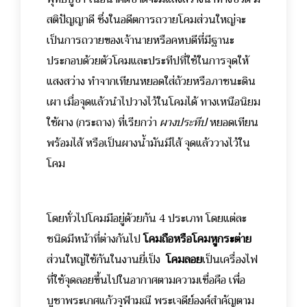
สติปัญญาดี ซึ่งในอดีตการถวายโคมส่วนใหญ่จะ
เป็นการถวายของเจ้านายหรือคหบดีที่มีฐานะ
ประกอบด้วยตัวโคมและประทีปที่ใช้ในการจุดให้
แสงสว่าง ทำจากเทียนหยอดใส่ถ้วยหรือภาชนะดิน
เผา เมื่อจุดแล้วนำไปวางไว้ในโคมได้ ทางเหนือนิยม
ใช้ผาง (กระถาง) ที่เรียกว่า
ผางประทีป
หยอดเทียน
พร้อมไส้ หรือเป็นผางน้ำมันมีไส้ จุดแล้ววางไว้ใน
โคม
โดยทั่วไปโคมมีอยู่ด้วยกัน 4 ประเภท โดยแต่ละ
ชนิดมีหน้าที่ต่างกันไป
โคมถือหรือโคมหูกระต่าย
ส่วนใหญ่ใช้กันในงานยี่เป็ง
โคมลอย
เป็นเครื่องไฟ
ที่ใช้จุดลอยขึ้นไปในอากาศตามความเชื่อคือ เพื่อ
บูชาพระเกศแก้วจุฬามณี พระเจดีย์องค์สำคัญตาม