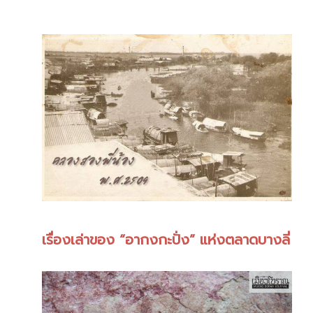
เรื่องเล่าของ “อากงกะปั่ง” แห่งตลาดบางลี่