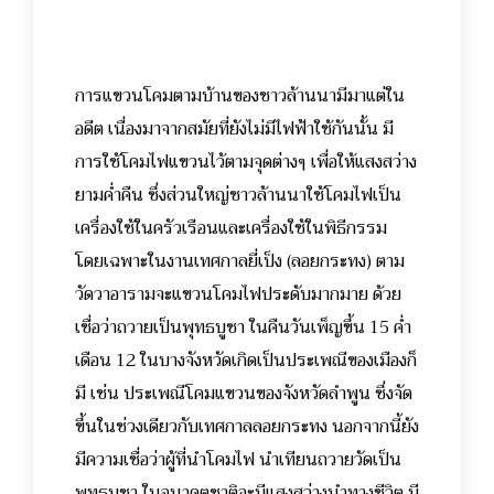
การแขวนโคมตามบ้านของชาวล้านนามีมาแต่ใน
อดีต เนื่องมาจากสมัยที่ยังไม่มีไฟฟ้าใช้กันนั้น มี
การใช้โคมไฟแขวนไว้ตามจุดต่างๆ เพื่อให้แสงสว่าง
ยามค่ำคืน ซึ่งส่วนใหญ่ชาวล้านนาใช้โคมไฟเป็น
เครื่องใช้ในครัวเรือนและเครื่องใช้ในพิธีกรรม
โดยเฉพาะในงานเทศกาลยี่เป็ง (ลอยกระทง) ตาม
วัดวาอารามจะแขวนโคมไฟประดับมากมาย ด้วย
เชื่อว่าถวายเป็นพุทธบูชา ในคืนวันเพ็ญขึ้น 15 ค่ำ
เดือน 12 ในบางจังหวัดเกิดเป็นประเพณีของเมืองก็
มี เช่น ประเพณีโคมแขวนของจังหวัดลำพูน ซึ่งจัด
ขึ้นในช่วงเดียวกับเทศกาลลอยกระทง นอกจากนี้ยัง
มีความเชื่อว่าผู้ที่นำโคมไฟ นำเทียนถวายวัดเป็น
พุทธบูชา ในอนาคตชาติจะมีแสงสว่างนำทางชีวิต มี