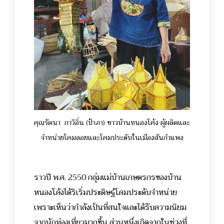
คุณรัตนา กาวิอิ่น (ป้าภา) ชาวบ้านหนองโค้ง ผู้ผลิตและ
จำหน่ายโคมลอยและโคมประดับในเมืองสันกำแพง
ราวปี พ.ศ. 2550 กลุ่มแม่บ้านเกษตรกรของบ้าน
หนองโค้งได้ริเริ่มประดิษฐ์โคมประดับจำหน่าย
เพราะเห็นว่ากำลังเป็นที่สนใจและได้รับความนิยม
จากนักท่องเที่ยวมากขึ้น ส่วนหนึ่งเกิดจากในช่วงที่