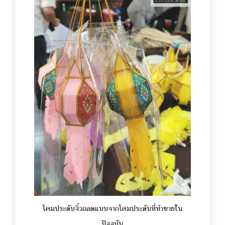
โคมประดับจิ๋วถอดแบบจากโคมประดับที่ทำขายใน
ปัจจุบัน