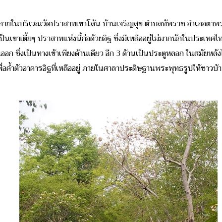
ยู่ภายในบริเวณวัดปราสาทเขาโล้น บ้านเจริญสุข ตำบลทัพราช อำเภอตาพ
เป็นเขาเตี้ยๆ ปราสาทแห่งนี้ก่อด้วยอิฐ
ซึ่งมีเหลืออยู่ไม่มากนักในประเท
ก ซึ่งเป็นทางเข้าเพียงด้านเดียว อีก 3 ด้านเป็นประตูหลอก ในสมัยหลัง
่อค้ำตัวอาคารอิฐที่เหลืออยู่ ภายในศาลาประดิษฐานพระพุทธรูปให้ชาวบ้