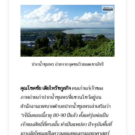
ปากน้ำชุมพร ถ่ายจากจุดชมวิวยอดเขามัทรี
คุณโชคชัย เตียไพรัชกูลกิจ
คนเก่าแก่เจ้าของ
ภาพถ่ายเก่าปากน้ำชุมพรที่แขวนโชว์อยู่บน
สำนักงานเทศบาลตำบลปากน้ำชุมพรเล่าเสริมว่า
“เจ๊นิ่มตอนนี้อายุ 80-90 ปีแล้ว ตั้งแต่รุ่นพ่อเป็น
เจ้าของสิทธิ์ที่ตรงนั้น ทำเป็นแพปลา ปัจจุบันพื้นที่
เกาะมัตโพนอยู่ในความดูแลของกรมอุทกศาสตร์