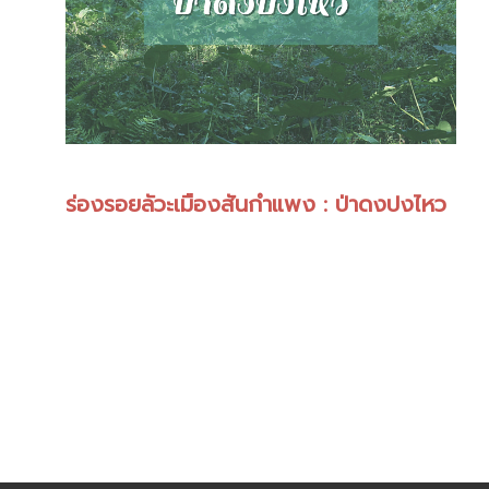
ร่องรอยลัวะเมืองสันกำแพง : ป่าดงปงไหว