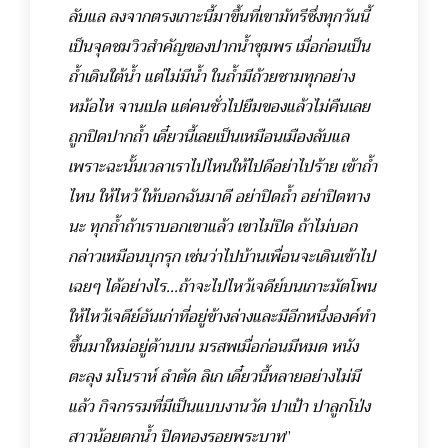
ลับแล ลงจากตรงเกาะนี้มาขึ้นที่เขามัทรีซึ่งทุกวันนี้
เป็นจุดชมวิวสำคัญของปากน้ำชุมพร เมื่อก่อนเป็น
ถ้ำเดินใต้น้ำ แต่ไม่มีน้ำ ในถ้ำมีถ้วยชามทุกอย่าง
หม้อไห จานเปล แต่คนชั่วไปยืมของแล้วไม่คืนเลย
ถูกปิดปากถ้ำ เดี๋ยวนี้เลยเป็นเหมือนเมืองลับแล
เพราะฉะนั้นเวลาเราไปไหนให้ไปดีอย่าไปร้าย เข้าถ้ำ
ไหน ให้ไหว้ ให้บอกฉันมาดี อย่าปิดถ้ำ อย่าปิดทาง
นะ ทุกถ้ำถ้าเราบอกเขาแล้ว เขาไม่ปิด ถ้าไม่บอก
กล่าวเหมือนบุกรุก เช่นว่าไปบ้านเพื่อนจะเดินเข้าไป
เฉยๆ ได้อย่างไร...ถ้าจะไปไหว้เจดีย์บนเกาะมัตโพน
ให้ไหว้เจดีย์อันเก่าที่อยู่ข้างล่างและมีอีกหนึ่งองค์ทำ
ขึ้นมาใหม่อยู่ด้านบน มรสพเมื่อก่อนมีหมด หนัง
ตะลุง มโนราห์ ลำตัด ลิเก เดี๋ยวนี้หลายอย่างไม่มี
แล้ว กิจกรรมที่มีเป็นแบบงานวัด ปาเป้า ปาลูกโป่ง
สาวน้อยตกน้ำ ปิดทองรอยพระบาท
”