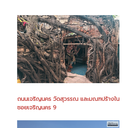
ถนนเจริญนคร วัดสุวรรณ และมณฑปร้างใน
ซอยเจริญนคร 9