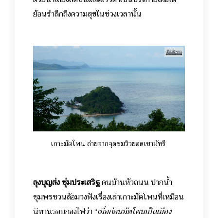
ย้อนรำลึกถึงความสุขในช่วงเวลานั้น
เกาะมัตโพน ถ่ายจากจุดชมวิวยอดเขามัทรี
ลุงบุญส่ง ซุ่มประเสริฐ
คนบ้านหัวถนน ปากน้ำ
ชุมพรชวนล้อมวงฟังเรื่องเล่าเกาะมัตโพนที่เหมือน
นิทานรอบกองไฟว่า “
เมื่อก่อนมัตโพนเป็นเมือง