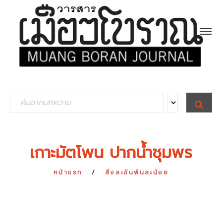
S
S
E
e
A
R
a
C
H
r
เกาะมัตโพน ปากน้ำชุมพร
c
h
หน้าแรก
สิ่งละอันพันละน้อย
f
o
r