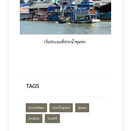
เรือประมงที่ปากน้ำชุมพร
TAGS
เกาะมัตโพน
ปากน้ำชุมพร
ชุมพร
อ่าวไทย
ภาคใต้