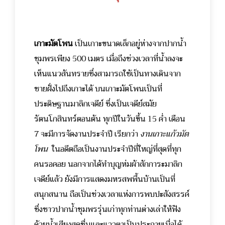
เกาะมัตโพน
เป็นเกาะขนาดเล็กอยู่ห่างจากปากน้ำ
ชุมพรเพียง 500 เมตร เมื่อถึงช่วงเวลาที่น้ำลงจะ
เห็นแนวสันทรายซึ่งสามารถใช้เป็นทางเดินจาก
ชายฝั่งไปถึงเกาะได้ บนเกาะมัตโพนเป็นที่
ประดิษฐานมาลิกเจดีย์ ซึ่งเป็นเจดีย์สมัย
รัตนโกสินทร์ตอนต้น ทุกปีในวันขึ้น 15 ค่ำ เดือน
7 จะมีการจัดงานประจำปี เรียกว่า
งานเกาะแก้วมัต
โพน
ในอดีตถือเป็นงานประจำปีที่ใหญ่ที่สุดที่ทุก
คนรอคอย นอกจากได้ทำบุญห่มผ้าสักการะมาลิก
เจดีย์แล้ว ยังมีการแสดงมหรสพพื้นบ้านเป็นที่
สนุกสนาน ถือเป็นช่วงเวลาแห่งการพบปะสังสรรค์
ซึ่งชาวปากน้ำชุมพรรุ่นเก่าทุกท่านต่างเล่าให้ฟัง
ด้วยน้ำเสียงสดชื่นและแววตาเป็นประกายเมื่อได้