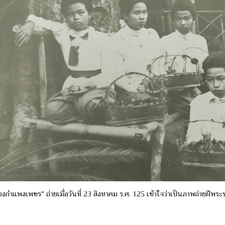
งกำแพงเพชร" ถ่ายเมื่อวันที่ 23 สิงหาคม ร.ศ. 125 เข้าใจว่าเป็นภาพถ่ายฝีพระหั