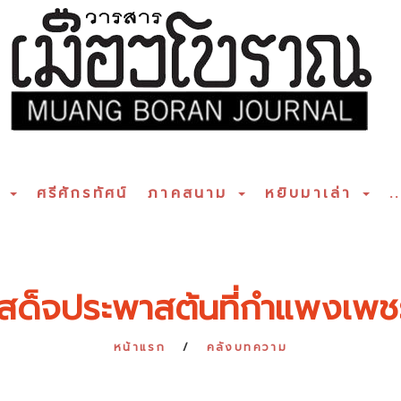
ร
ศรีศักรทัศน์
ภาคสนาม
หยิบมาเล่า
..
เสด็จประพาสต้นที่กำแพงเพช
หน้าแรก
คลังบทความ