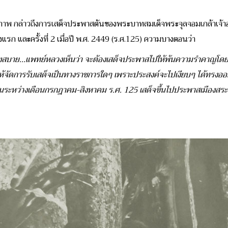
 กล่าวถึงการเสด็จประพาสต้นของพระบาทสมเด็จพระจุลจอมเกล้าเจ้าอยู่หั
งแรก และครั้งที่ 2 เมื่อปี พ.ศ. 2449 (ร.ศ.125) ความบางตอนว่า
งสบาย...แพทย์หลวงเห็นว่า จะต้องเสด็จประพาสไปให้พ้นความรำคาญโดยไม่
ไม่ให้จัดการรับเสด็จเป็นทางราชการใดๆ เพราะประสงค์จะไปเงียบๆ ได้ทรงออ
นระหว่างเดือนกรกฎาคม-สิงหาคม ร.ศ. 125 เสด็จขึ้นไปประพาสเมืองสระบุ