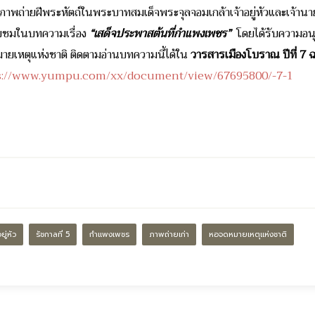
าพถ่ายฝีพระหัตถ์ในพระบาทสมเด็จพระจุลจอมเกล้าเจ้าอยู่หัวและเจ้านาย
ับชมในบทความเรื่อง
“
เสด็จประพาสต้นที่กำแพงเพชร
”
โดยได้รับความอน
ยเหตุแห่งชาติ ติดตามอ่านบทความนี้ได้ใน
วารสารเมืองโบราณ ปีที่
7
ฉ
s://www.yumpu.com/xx/document/view/67695800/-7-1
ู่หัว
รัชกาลที่ 5
กำแพงเพชร
ภาพถ่ายเก่า
หอจดหมายเหตุแห่งชาติ