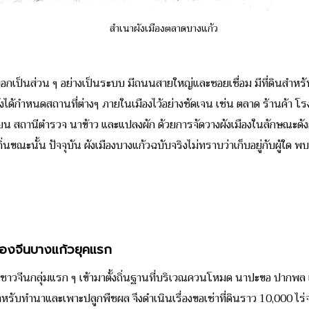
สำเนาผังเมืองตลาดบางแก้ว
่ออกเป็นส่วน ๆ อย่างเป็นระบบ มีถนนสายใหญ่และซอยเชื่อม มีที่ดินสำหรั
ด้กำหนดสถานที่ต่างๆ ภายในเมืองไว้อย่างชัดเจน เช่น ตลาด ร้านค้า โรงส
 สถานีตำรวจ นาข้าว และแปลงผัก ด้วยการจัดวางผังเมืองในลักษณะดังกล่
ิ่นขณะนั้น
ปัจจุบัน ผังเมืองบางแก้วฉบับจริงไม่ทราบว่าเก็บอยู่กับผู้ใด พบ
องจีนบางแก้วยุคแรก
ชาวจีนกลุ่มแรก ๆ เข้ามาตั้งถิ่นฐานที่บริเวณควนโหมด นาปะขอ ปากพล และท
ำหรับทำนาและเพาะปลูกพืชผล จึงดำเนินเรื่องขอเช่าที่ดินราว 10,000 ไ