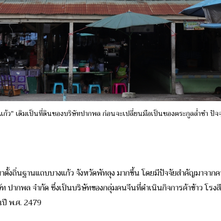
้ว" เดิมเป็นที่ดินของบริษัทปากพล ก่อนจะเปลี่ยนมือเป็นของตระกูลล่ำซำ ปัจจุบ
ตั้งถิ่นฐานแถบบางแก้ว จังหวัดพัทลุง มากขึ้น โดยมีปัจจัยสำคัญมาจากคว
ัท ปากพล จำกัด ซึ่งเป็นบริษัทของกลุ่มคนจีนที่ดำเนินกิจการค้าข้าว โรง
ในปี พ.ศ. 2479