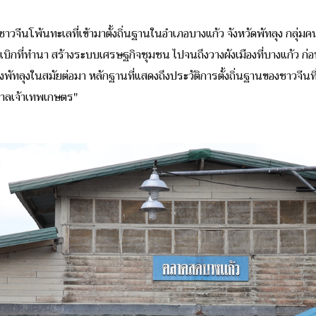
มชาวจีนโพ้นทะเลที่เข้ามาตั้งถิ่นฐานในอำเภอบางแก้ว จังหวัดพัทลุง กลุ่
เบิกที่ทำนา สร้างระบบเศรษฐกิจชุมชน ไปจนถึงวางผังเมืองที่บางแก้ว ก
องพัทลุงในสมัยต่อมา
หลักฐานที่แสดงถึงประวัติการตั้งถิ่นฐานของชาวจีนที
"ศาลเจ้าเทพเกษตร"