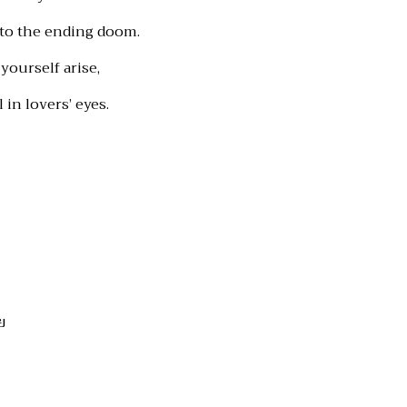
 to the ending doom.
 yourself arise,
 in lovers’ eyes.
ย