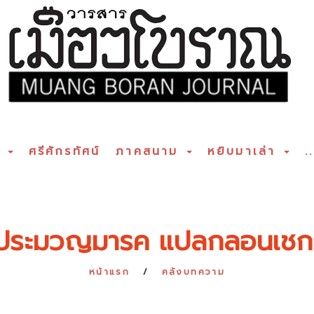
ร
ศรีศักรทัศน์
ภาคสนาม
หยิบมาเล่า
..
ประมวญมารค แปลกลอนเชกสเ
หน้าแรก
คลังบทความ