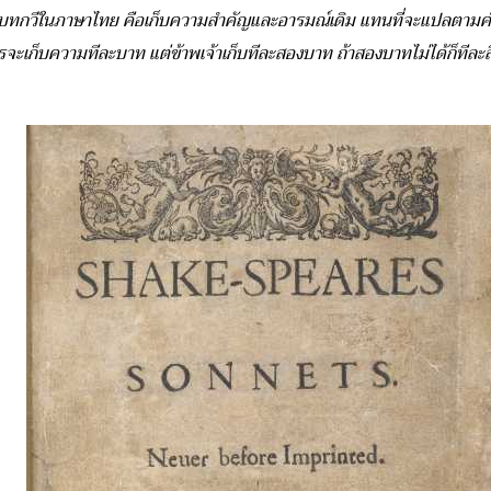
็นบทกวีในภาษาไทย คือเก็บความสำคัญและอารมณ์เดิม แทนที่จะแปลตามคำ (
จะเก็บความทีละบาท แต่ข้าพเจ้าเก็บทีละสองบาท ถ้าสองบาทไม่ได้ก็ทีละส