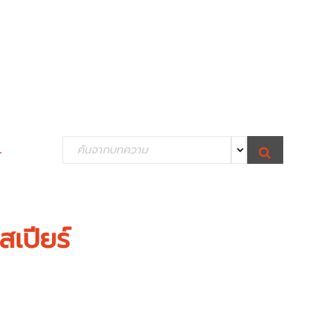
S
.
S
e
E
A
R
a
C
H
r
c
ปียร์
h
f
o
r