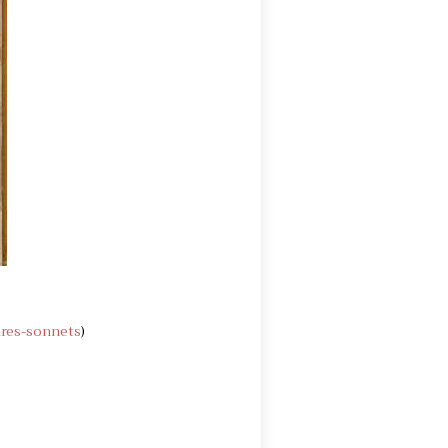
ares-sonnets
)