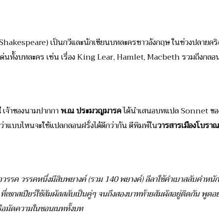
hakespeare) เป็นกวีและนักเขียนบทละครชาวอังกฤษ ในช่วงปลายคริสต์
ด่นท้ังบทละคร เช่น เรื่อง King Lear, Hamlet, Macbeth รวมถึงกลอน
ี
เจ้าของนามปากกา
พ.ณ ประมวญมารค
ได้นำเสนอบทแปล Sonnet ของเ
าแบบไหนจะใช้แปลกลอนฝรั่งได้ดีกว่ากัน ตีพิมพ์ใน
วารสารเมืองโบราณปี
อวรรค วรรคหนึ่งมีสิบพยางค์ (รวม 140 พยางค์) ลีลาใช้คำเบาสลับคำหนัก 
เชกสเปียร์ใช้สัมผัสสลับเป็นคู่ๆ จนถึงสองบาทท้ายสัมผัสอยู่ติดกัน พูด
รือมัดความในซอนเนททั้งบท