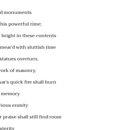
ded monuments
 this powerful rime;
 bright in these contents
ear’d with sluttish time
statues overturn,
work of masonry,
ar’s quick fire shall burn
r memory.
ivious enmity
 praise shall still find room
sterity