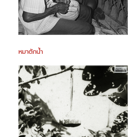
หมาตักน้ำ