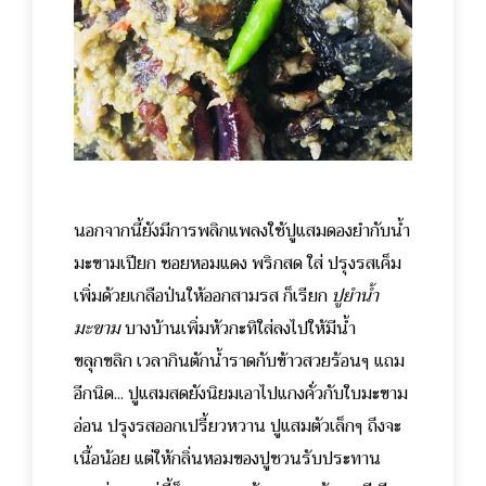
นอกจากนี้ยังมีการพลิกแพลงใช้ปูแสมดองยำกับน้ำ
มะขามเปียก ซอยหอมแดง พริกสด ใส่ ปรุงรสเค็ม
เพิ่มด้วยเกลือป่นให้ออกสามรส ก็เรียก
ปูยำน้ำ
มะขาม
บางบ้านเพิ่มหัวกะทิใส่ลงไปให้มีน้ำ
ขลุกขลิก เวลากินตักน้ำราดกับข้าวสวยร้อนๆ แถม
อีกนิด... ปูแสมสดยังนิยมเอาไปแกงคั่วกับใบมะขาม
อ่อน ปรุงรสออกเปรี้ยวหวาน ปูแสมตัวเล็กๆ ถึงจะ
เนื้อน้อย แต่ให้กลิ่นหอมของปูชวนรับประทาน