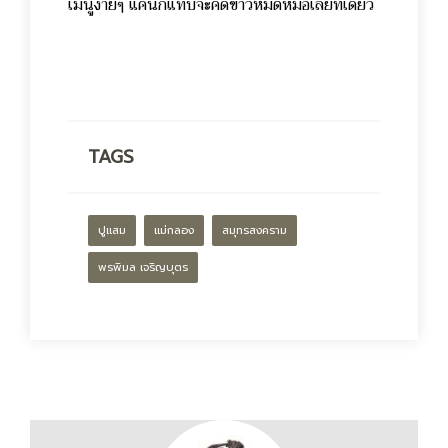
เมนูง่ายๆ แค่นี้ก็แทบจะคดข้าวหมดหม้อเลยทีเดียว
TAGS
ปูแสม
แม่กลอง
สมุทรสงคราม
พรพิมล เจริญบุตร