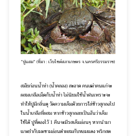
"ปูแสม" (ที่มา : เว็บไซต์สภาเกษตร จ.นครศรีธรรมราช)
สมัยก่อนน้ำท่า (น้ำคลอง) สะอาด คนเฒ่าคนแก่จะ
ผสมเกลือเม็ดกับน้ำท่า ไม่นิยมใช้น้ำฝนเพราะจะ
ทำให้ปูมีกลิ่นตุ วัดความเค็มด้วยการใส่ข้าวสุกลงไป
ในน้ำเกลือที่ผสม หากข้าวสุกลอยเป็นอันว่าเค็ม
ใช้ได้ ปูที่ดองไว้ 1 คืนจะมีรสเค็มอ่อนๆ หากนำมา
แกะยำกับมะขามอ่อนตำผสมกับหอมแดง พริกสด