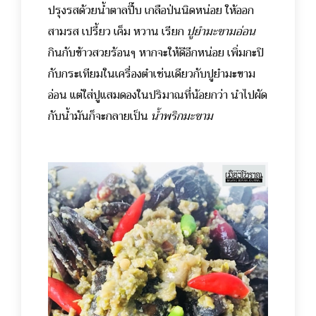
ปรุงรสด้วยน้ำตาลปี๊บ เกลือป่นนิดหน่อย ให้ออก
สามรส เปรี้ยว เค็ม หวาน เรียก
ปูยำมะขามอ่อน
กินกับข้าวสวยร้อนๆ หากจะให้ดีอีกหน่อย เพิ่มกะปิ
กับกระเทียมในเครื่องตำเช่นเดียวกับปูยำมะขาม
อ่อน แต่ใส่ปูแสมดองในปริมาณที่น้อยกว่า นำไปผัด
กับน้ำมันก็จะกลายเป็น
น้ำพริกมะขาม