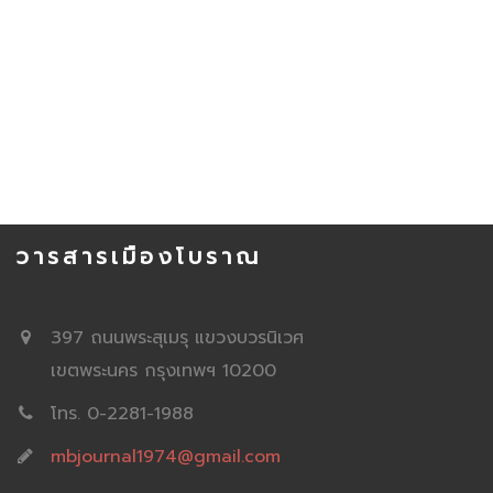
วารสารเมืองโบราณ
397 ถนนพระสุเมรุ แขวงบวรนิเวศ
เขตพระนคร กรุงเทพฯ 10200
โทร. 0-2281-1988
mbjournal1974@gmail.com