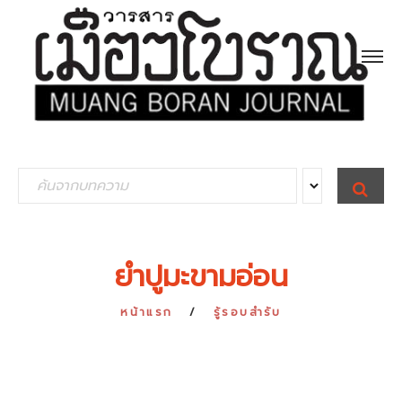
S
S
E
e
A
R
a
C
H
r
ยำปูมะขามอ่อน
c
h
หน้าแรก
รู้รอบสำรับ
f
o
r