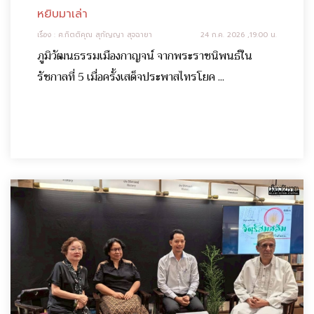
หยิบมาเล่า
เรื่อง : ศ.กิตติคุณ สุกัญญา สุจฉายา
24 ก.ค. 2026 ,19:00 น.
ภูมิวัฒนธรรมเมืองกาญจน์ จากพระราชนิพนธ์ใน
รัชกาลที่ 5 เมื่อครั้งเสด็จประพาสไทรโยค ...