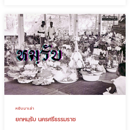
หยิบมาเล่า
ยกหมฺรับ นครศรีธรรมราช