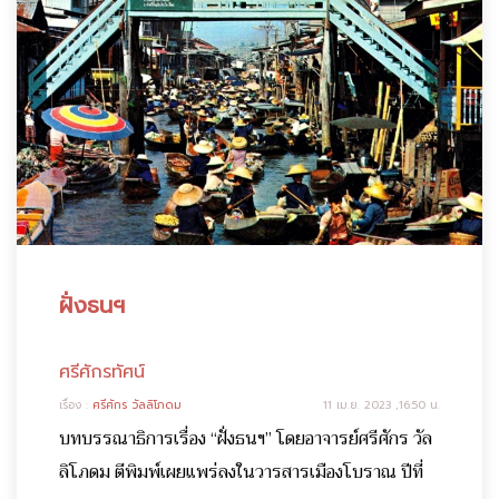
ฝั่งธนฯ
ศรีศักรทัศน์
เรื่อง :
ศรีศักร วัลลิโภดม
11 เม.ย. 2023 ,16:50 น.
บทบรรณาธิการเรื่อง “ฝั่งธนฯ” โดยอาจารย์ศรีศักร วัล
ลิโภดม ตีพิมพ์เผยแพร่ลงในวารสารเมืองโบราณ ปีที่