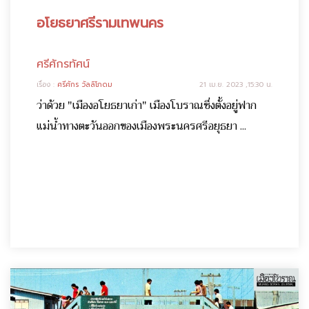
อโยธยาศรีรามเทพนคร
ศรีศักรทัศน์
เรื่อง :
ศรีศักร วัลลิโภดม
21 เม.ย. 2023 ,15:30 น.
ว่าด้วย "เมืองอโยธยาเก่า" เมืองโบราณซึ่งตั้งอยู่ฟาก
แม่น้ำทางตะวันออกของเมืองพระนครศรีอยุธยา ...