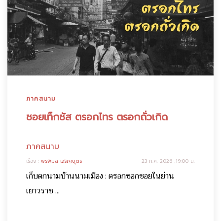
ภาคสนาม
ซอยเท็กซัส ตรอกไทร ตรอกถั่วเกิด
ภาคสนาม
เรื่อง :
พรพิมล เจริญบุตร
23 ก.ค. 2026 ,19:00 น.
เก็บตกนามบ้านนามเมือง : ตรอกซอกซอยในย่าน
เยาวราช ...