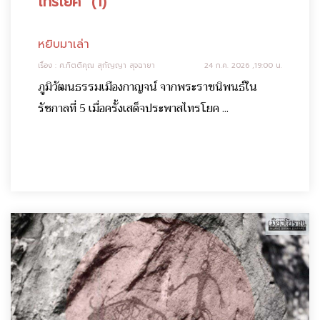
ไทรโยค” (1)
หยิบมาเล่า
เรื่อง : ศ.กิตติคุณ สุกัญญา สุจฉายา
24 ก.ค. 2026 ,19:00 น.
ภูมิวัฒนธรรมเมืองกาญจน์ จากพระราชนิพนธ์ใน
รัชกาลที่ 5 เมื่อครั้งเสด็จประพาสไทรโยค ...