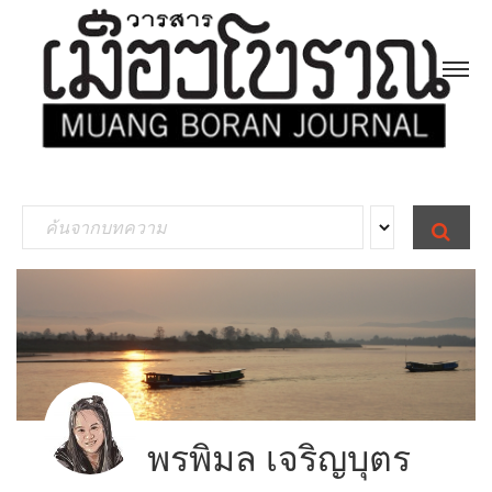
S
S
E
e
A
R
a
C
H
r
c
h
f
พรพิมล เจริญบุตร
o
r