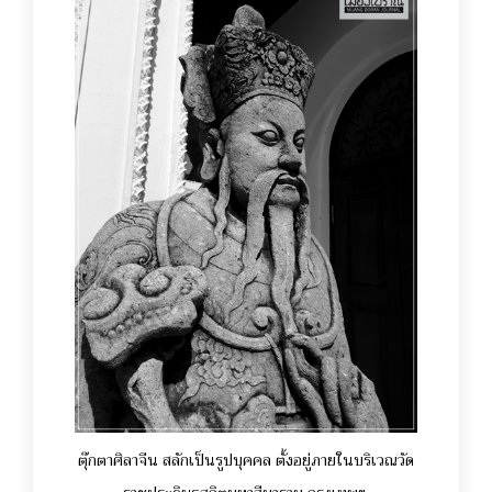
ตุ๊กตาศิลาจีน สลักเป็นรูปบุคคล ตั้งอยู่ภายในบริเวณวัด