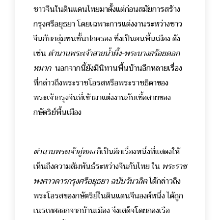
ชาวจีนในดินแดนไทยมาตั้งแต่ก่อนสมัยการสร้าง
กรุงศรีอยุธยา โดยเฉพาะการแต่งงานระหว่างชาว
จีนกับกลุ่มชนชั้นปกครอง ซึ่งเป็นคนพื้นเมือง ดัง
เช่น
ตำนานพระเจ้าสายน้ำผึ้ง-พระนางสร้อยดอก
หมาก
นอกจากนี้ยังมีนิทานพื้นบ้านอีกหลายเรื่อง
ที่กล่าวถึงพระราชโอรสหรือพระราชธิดาของ
พระเจ้ากรุงจีนที่เข้ามาแต่งงานกับเชื้อสายของ
กษัตริย์พื้นเมือง
ตำนานพระเจ้าอู่ทอง
ก็เป็นอีกเรื่องหนึ่งที่แสดงให้
เห็นถึงความสัมพันธ์ระหว่างจีนกับไทย ใน
พระราช
พงศาวดารกรุงศรีอยุธยา ฉบับวันวลิต
ได้กล่าวถึง
พระโอรสของกษัตริย์ในดินแดนจีนองค์หนึ่ง ได้ถูก
เนรเทศออกจากบ้านเมือง จึงเสด็จโดยกองเรือ