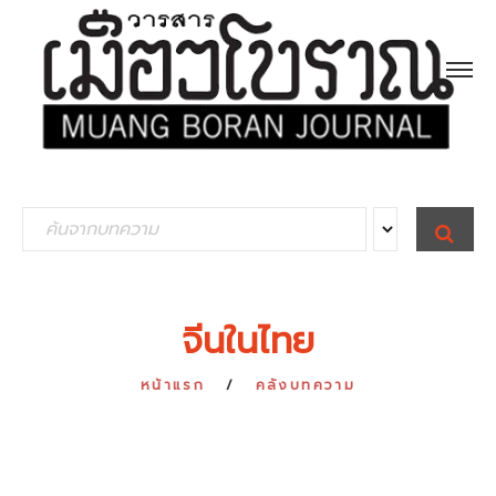
S
S
E
e
A
R
a
C
H
r
จีนในไทย
c
h
หน้าแรก
คลังบทความ
f
o
r