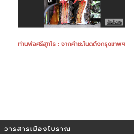
ท่านพ่อศรีสุทโธ : จากคำชะโนดถึงกรุงเทพฯ
วารสารเมืองโบราณ