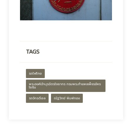
TAGS
รถไฟไทย
พระองค์เจ้าบุรฉัตรไชยากร กรมพระกำแพงเพ็ชรอัคร
โยธิน
รถจักรดีเซล
ณัฐวิทย์ พิมพ์ทอง