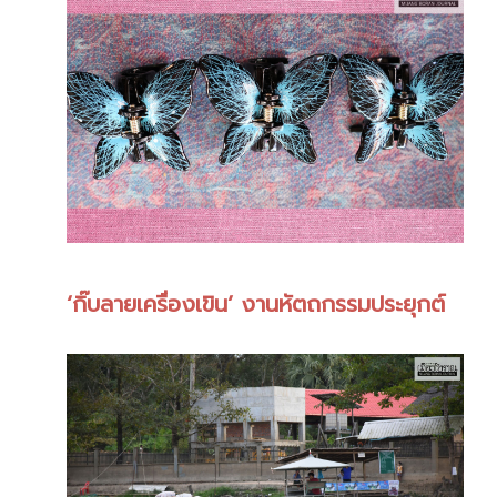
‘กิ๊บลายเครื่องเขิน’ งานหัตถกรรมประยุกต์