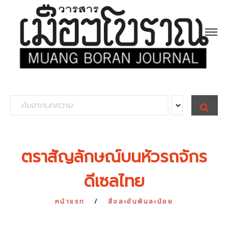
S
S
E
e
A
R
a
C
H
r
ตราสัญลักษณ์บนหัวรถจักร
c
ดีเซลไทย
h
f
หน้าแรก
สิ่งละอันพันละน้อย
o
r