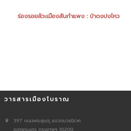
ร่องรอยลัวะเมืองสันกำแพง : ป่าดงปงไหว
วารสารเมืองโบราณ
397 ถนนพระสุเมรุ แขวงบวรนิเวศ
เขตพระนคร กรุงเทพฯ 10200