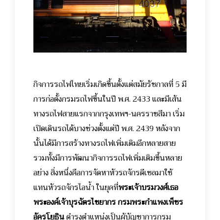
กิจการรถไฟไทยเริ่มเกิดขึ้นตั้งแต่สมัยรัชกาลที่ 5 มี
การก่อตั้งกรมรถไฟขึ้นในปี พ.ศ. 2433 และมีเส้น
ทางรถไฟสายแรกจากกรุงเทพฯ-นครราชสีมา เริ่ม
เปิดเดินรถได้บางช่วงตั้งแต่ปี พ.ศ. 2439 หลังจาก
นั้นได้มีการสร้างทางรถไฟเพิ่มเติมอีกหลายสาย
รวมทั้งมีการพัฒนากิจการรถไฟเพิ่มเติมขึ้นหลาย
อย่าง สิ่งหนึ่งคือการจัดหาหัวรถจักรดีเซลมาใช้
แทนหัวรถจักรไอน้ำ ในยุคที่
พระเจ้าบรมวงศ์เธอ
พระองค์เจ้าบุรฉัตรไชยากร กรมพระกำแพงเพ็ชร
อัครโยธิน
ดำรงตำแหน่งเป็นผู้บัญชาการกรม