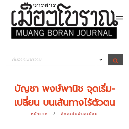
S
S
E
e
A
R
a
C
H
r
บัญชา พงษ์พานิช จุดเริ่ม-
c
เปลี่ยน บนเส้นทางไร้ตัวตน
h
f
หน้าแรก
สิ่งละอันพันละน้อย
o
r