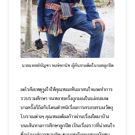
นายแพทย์บัญชา พงษ์พานิช ผู้ค้นหาอดีตในรอยลูกปัด
อะไรคือเหตุจูงใจให้คุณหมอหันมาสนใจและทำการ
รวบรวมศึกษา จนหลายครั้งถูกมองในแง่ลบและ
บางครั้งก็ถึงกับโดนตำหนิเรื่องการครอบครองวัตถุ
โบราณต่างๆ คุณหมอต้องก้าวผ่านเรื่องใดมาบ้าง
บนเส้นทางการศึกษาลูกปัด เป็นเรื่องราวที่น่าสนใจ
ซึ่งนำมาสู่การชวนคิด-ชวนคุยกับคุณหมอบัญชา