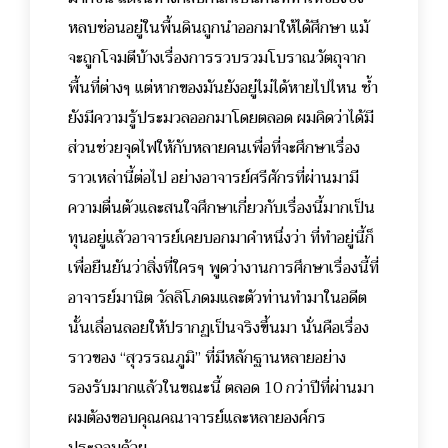
หลบซ่อนอยู่ในพื้นดินถูกนำออกมาให้ได้ศึกษา แม้
จะถูกโจมตีบ้างเรื่องการรวบรวมโบราณวัตถุจาก
พื้นที่ต่างๆ แต่หากของมันยังอยู่ไม่ได้หายไปไหน ซ้ำ
ยังมีความรู้ประมวลออกมาโดยตลอด ผมคิดว่าได้มี
ส่วนช่วยจุดไฟให้กับหลายคนเพื่อที่จะศึกษาเรื่อง
ราวเหล่านี้ต่อไป อย่างอาจารย์ศรีศักรที่ผ่านมามี
ความตื่นตัวและสนใจศึกษาเกี่ยวกับเรื่องนี้มากเป็น
ทุนอยู่แล้วอาจารย์เคยบอกมาคำหนึ่งว่า ที่ทำอยู่นี้ก็
เพื่อยืนยันว่าสิ่งที่ใครๆ พูดว่างานการศึกษาเรื่องนี้ที่
อาจารย์มานิต วัลลิโภดมและตัวท่านทำมาในอดีต
นั้นเลื่อนลอยให้ปรากฏเป็นจริงขึ้นมา นั่นคือเรื่อง
ราวของ “สุวรรณภูมิ” ที่มีหลักฐานหลายอย่าง
รองรับมากแล้วในขณะนี้ ตลอด 10 กว่าปีที่ผ่านมา
ผมต้องขอบคุณคณาจารย์และหลายองค์กร
ประกอบด้วย