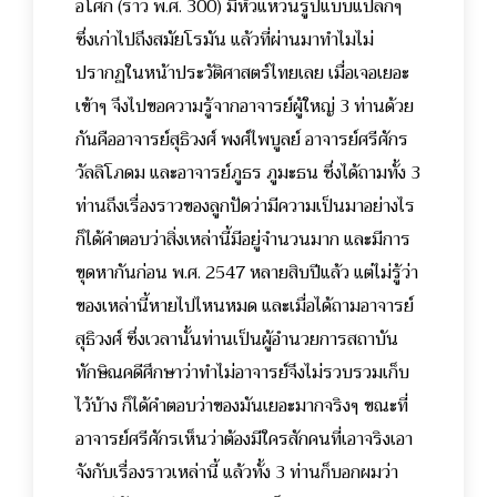
อโศก (ราว พ.ศ. 300) มีหัวแหวนรูปแบบแปลกๆ
ซึ่งเก่าไปถึงสมัยโรมัน แล้วที่ผ่านมาทำไมไม่
ปรากฏในหน้าประวัติศาสตร์ไทยเลย เมื่อเจอเยอะ
เข้าๆ จึงไปขอความรู้จากอาจารย์ผู้ใหญ่ 3 ท่านด้วย
กันคืออาจารย์
สุธิวงศ์ พงศ์ไพบูลย์ อาจารย์ศรีศักร
วัลลิโภดม
และ
อาจารย์ภูธร ภูมะธน
ซึ่งได้ถามทั้ง 3
ท่านถึงเรื่องราวของ
ลูกปัดว่ามีความเป็นมาอย่างไร
ก็ได้คำตอบว่าสิ่งเหล่านี้มีอยู่จำนวนมาก และมีการ
ขุดหากันก่อน พ.ศ. 2547 หลายสิบปีแล้ว แต่ไม่รู้ว่า
ของเหล่านี้หายไปไหนหมด และเมื่อได้ถาม
อาจารย์
สุธิวงศ์ ซึ่งเวลานั้นท่านเป็นผู้อำนวยการสถาบัน
ทักษิณคดีศึกษาว่าทำไม่อาจารย์จึงไม่รวบรวมเก็บ
ไว้บ้าง ก็ได้คำตอบว่าของมันเยอะมากจริงๆ ขณะที่
อาจารย์ศรีศักรเห็นว่าต้องมีใครสักคนที่เอาจริงเอา
จังกับเรื่องราวเหล่านี้ แล้วทั้ง 3 ท่านก็บอกผมว่า