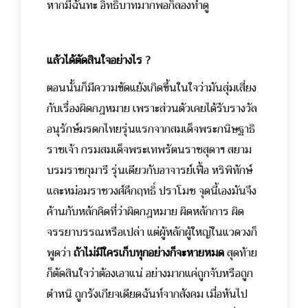
หากมีฉันทะ อิทธิบาทมากพอก็ลองทำดู
แล้วได้ตัดสินใจอย่างไร ?
ตอนนั้นก็มีความขัดแย้งเกิดขึ้นในใจว่ามันสุ่มเสี่ยง
กับเรื่องผิดกฎหมาย เพราะส่วนตัวเคยได้รับรางวัล
อนุรักษ์มรดกไทยรุ่นแรกจากสมเด็จพระกนิษฐาธิ
ราชเจ้า กรมสมเด็จพระเทพรัตนราชสุดาฯ สยาม
บรมราชกุมารี รุ่นเดียวกับอาจารย์เฟื้อ หริพิทักษ์
และหม่อมราชวงศ์คึกฤทธิ์ ปราโมช จุดนี้เองมันจึง
ค้านกับหลักคิดที่ว่าผิดกฎหมาย ผิดหลักการ ผิด
จรรยาบรรณหรือเปล่า แต่ผู้หลักผู้ใหญ่ในแวดวงก็
พูดว่า
ถ้าไม่มีใครเก็บทุกอย่างก็จะหายหมด
สุดท้าย
ก็ตัดสินใจว่าต้องเอาแน่ อย่างมากแค่ถูกจับหรือถูก
ตำหนิ ถูกรังเกียจเดียดฉันท์จากสังคม
เมื่อหันไป