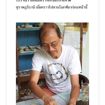
โบราณร่วมสมัยศรีวิชัยในแถบจังหวัด
สุราษฎร์ธานี เมื่อคราวไปสวนโมกข์มาก่อนหน้านี้