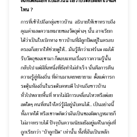
สิ่งที่ได้ลงมือทำไปแล้วนั้น ถือว่าประสบผลสำเร็จแค่
ไหน ?
การที่เข้าไปถึงกลุ่มชาวบ้าน อธิบายให้เขาทราบถึง
คุณค่าและความหมายของวัตถุต่างๆ นั้น อาจเรียก
ได้ว่าเป็นใบเบิกทาง ชาวบ้านที่มีลูกปัดอยู่ในครอบ
ครองก็อยากให้ช่วยดูให้... มันรู้สึกว่าแฟร์นะ ผมได้
รับวัตถุของเขามา ก็ตอบแทนเรื่องราวความรู้นั้น
กลับไป แต่มีสิ่งหนึ่งที่ยังทำไม่สำเร็จ นั่นคือการคืน
ความรู้สู่ท้องถิ่น ที่ผ่านมาเคยพยายาม ตั้งแต่การก
ระตุ้นท้องถิ่นในระดับคหบดี ไปจนถึงชาวบ้าน
ทั่วไปหลายพื้นที่ หากไม่มีการเคลื่อนไหวหรือต่อย
อดใดๆ คนที่สนใจใคร่รู้มีอยู่นับคนได้... เป็นอย่างนี้
ทั้งภาคใต้ หรือเขาจะคิดว่ามันเป็นของผิดกฎหมายก็
ไม่อาจทราบได้ ปัจจุบันความนิยมยังอยู่แค่ในกลุ่มที่
ถูกเรียกว่า “บ้าลูกปัด” เท่านั้น ทั้งที่มันเป็นหลัก