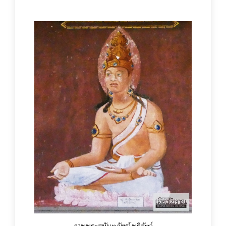
ภาพพระสมันตภัทรโพธิสัตว์