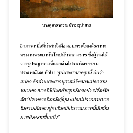
นา
งสุชาดาถวาย
ข้าวมธุปายาส
อีกภาพหนึ่งที่น่าสนใจคือ
ตอนพระโมคคัลลานะ
ทรมานพระยานันโทปนันทนาคราช ซึ่งผู้วาดได้
วาดรูปพญานาคที่แตกต่างไปจากจิตรกรรม
ประเพณีโดยทั่วไป
“
รูปพระยานาครูปนี้ นับว่า
แปลก คือท่านพระยาอนุศาสน์จิตรกรแปลความ
หมายของนาคให้เป็นคล้ายรูปมังกรอย่างฝรั่งหรือ
สัตว์ประหลาดในหนังญี่ปุ่น แปลกไปจากภาพนาค
ในความคิดของผู้คนในสมัยโบราณ ภาพนี้นับเป็น
ภาพที่งดงามชิ้นหนึ่ง”