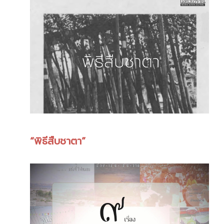
“พิธีสืบชาตา”