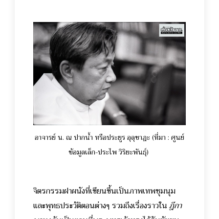
อาจารย์ น. ณ ปากน้ำ หรือประยูร อุลุชาฎะ (ที่มา : ศูนย์
ข้อมูลเล็ก-ประไพ วิริยะพันธุ์)
จิตรกรรมฝาผนังที่เขียนขึ้นเป็นภาพเทพชุมนุม
และพุทธประวัติตอนต่างๆ รวมถึงเรื่องราวใน
ฎีกา