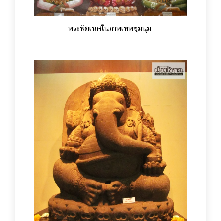
พระพิฆเนศในภาพเทพชุมนุม