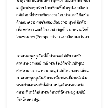
พาหุง
อันเป็นตอนที่พระพุทธเจ้าทรงได้รับชัยชนะ
ต่อผู้มาประทุษร้าย โดยเขียนขึ้นในรูปแบบศิลปะ
สมัยใหม่ที่ต่างจากจิตรกรรมไทยประเพณี คือเน้น
ลักษณะความสมจริงของเรือนร่างมนุษย์ มีกล้าม
เนื้อ แสงเงา และให้ความสำคัญกับระยะความใกล้-
ไกลของภาพ (Perspective) แบบศิลปะตะวันตก
ภาพเทพชุมนุมในที่นี้ ประกอบไปด้วยเทพใน
ศาสนาพราหมณ์ ฤๅษี พระโพธิสัตว์ในคติพุทธ
ศาสนามหายาน พระยาอนุศาสน์จิตรกรเคยเขียน
ภาพเทพชุมนุมในลักษณะนี้มาก่อนที่ฝาผนังห้อง
พระเจ้าของพระที่นั่งพิมานปฐมในพระราชวัง
สนามจันทร์กับในพระวิหารที่วัดพระปฐมเจดีย์
จังหวัดนครปฐม