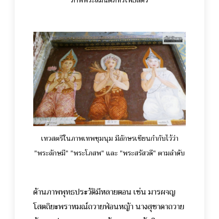
เทวสตรีในภาพเทพชุมนุม มีอักษรเขียนกำกับไว้ว่า
"พระลักษมี" "พระโภสพ" และ "พระสรัสวดี" ตามลำดับ
ด้านภาพพุทธประวัติมีหลายตอน เช่น มารผจญ
โสตถิยะพราหมณ์ถวายฟ่อนหญ้า นางสุชาดาถวาย