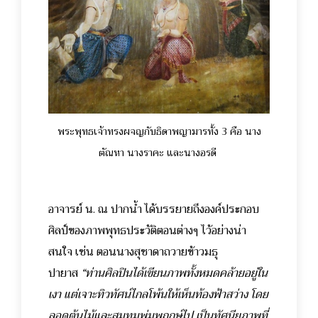
พระพุทธเจ้าทรงผจญกับธิดาพญามารทั้ง 3 คือ นาง
ตัณหา นางราคะ และนางอรดี
อาจารย์ น. ณ ปากน้ำ ได้บรรยายถึงองค์ประกอบ
ศิลป์ของภาพพุทธประวัติตอนต่างๆ ไว้อย่างน่า
สนใจ เช่น ตอนนา
งสุชาดาถวาย
ข้าวมธุ
ปายาส
“ท่านศิลปินได้เขียนภาพทั้งหมดคล้ายอยู่ใน
เงา แต่เจาะทิวทัศน์ไกลโพ้นให้เห็นท้องฟ้าสว่าง โดย
ลอดต้นไม้และสุมทุมพุ่มพฤกษ์ไป เป็นทัศนียภาพที่