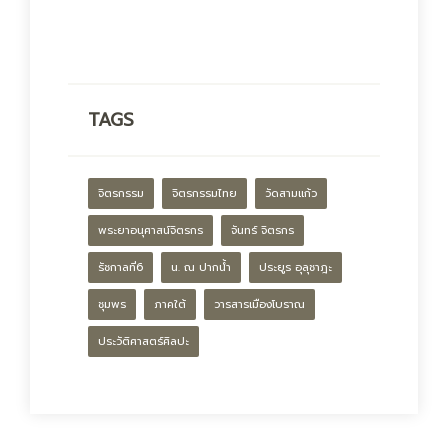
TAGS
จิตรกรรม
จิตรกรรมไทย
วัดสามแก้ว
พระยาอนุศาสน์จิตรกร
จันทร์ จิตรกร
รัชกาลที่6
น. ณ ปากน้ำ
ประยูร อุลุชาฎะ
ชุมพร
ภาคใต้
วารสารเมืองโบราณ
ประวัติศาสตร์ศิลปะ