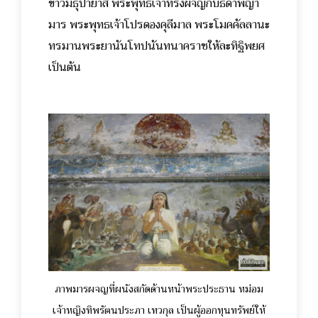
ข้าวมธุปายาส พระพุทธเจ้าทรงผจญกับธิดาพญา
มาร พระพุทธเจ้าโปรดองคุลีมาล พระโมคคัลลานะ
ทรมานพระยานันโทปนันทนาคราชให้ละทิฐิพยศ
เป็นต้น
ภาพมารผจญที่ผนังสกัดด้านหน้าพระประธาน หม่อม
เจ้าหญิงทิพรัตนประภา เทวกุล เป็นผู้ออกทุนทรัพย์ให้