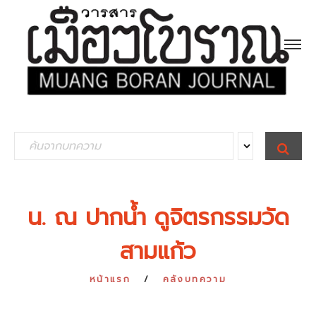
S
S
E
e
A
R
a
C
H
r
น. ณ ปากน้ำ ดูจิตรกรรมวัด
c
สามแก้ว
h
f
หน้าแรก
คลังบทความ
o
r