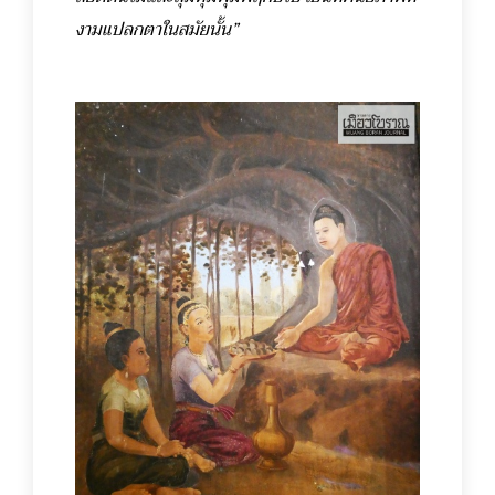
งามแปลกตาในสมัยนั้น”