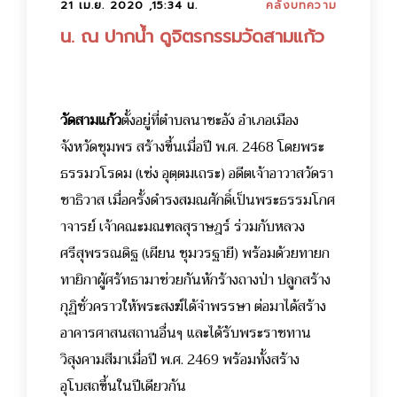
21 เม.ย. 2020 ,15:34 น.
คลังบทความ
น. ณ ปากน้ำ ดูจิตรกรรมวัดสามแก้ว
วัดสามแก้ว
ตั้งอยู่ที่ตำบลนาชะอัง อำเภอเมือง
จังหวัดชุมพร สร้างขึ้นเมื่อปี พ.ศ. 2468 โดยพระ
ธรรมวโรดม (เซ่ง อุตฺตมเถระ) อดีตเจ้าอาวาสวัดรา
ชาธิวาส เมื่อครั้งดำรงสมณศักดิ์เป็นพระธรรมโกศ
าจารย์ เจ้าคณะมณฑลสุราษฎร์ ร่วมกับหลวง
ศรีสุพรรณดิฐ (เผียน ชุมวรฐายี) พร้อมด้วยทายก
ทายิกาผู้ศรัทธามาช่วยกันหักร้างถางป่า ปลูกสร้าง
กุฏิชั่วคราวให้พระสงฆ์ได้จำพรรษา ต่อมาได้สร้าง
อาคารศาสนสถานอื่นๆ และได้รับพระราชทาน
วิสุงคามสีมาเมื่อปี พ.ศ. 2469 พร้อมทั้งสร้าง
อุโบสถขึ้นในปีเดียวกัน