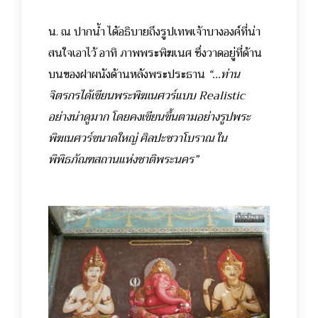
น. ณ ปากน้ำ ได้อธิบายถึงรูปเทพเจ้าบางองค์ที่น่า
สนใจเอาไว้ อาทิ ภาพพระพิฆเนศ ซึ่งวาดอยู่ที่ด้าน
บนของฝาผนังด้านหลังพระประธาน
“...ท่าน
จิตรกรได้เขียนพระพิฆเนศวร์แบบ Realistic
อย่างน่าดูมาก โดยคงเขียนขึ้นตามอย่างรูปพระ
พิฆเนศวร์ขนาดใหญ่ ศิลปะชวาโบราณ ใน
พิพิธภัณฑสถานแห่งชาติพระนคร”