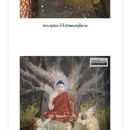
พระพุทธเจ้าโปรดองคุลีมาล