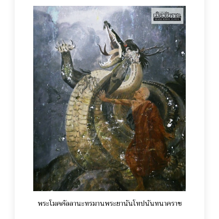
พระโมคคัลลานะทรมานพระยานันโทปนันทนาคราช