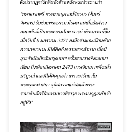
ดังปรากฏจารึกที่ผนังด้านหลังพระประธานว่า
“มหาเสวกตรี พระยาอนุศาสน์จิตรกร (จันทร์
จิตรกร) รับช่วยพระธรรมวโรดม แต่เมื่อยังดำรง
สมณศักดิ์เป็นพระธรรมโกษาจารย์ เขียนภาพนี้ขึ้น
เมื่อวันที่ 6 มกราคม 2471 ลงมือร่างและเขียนด้วย
ความพยายาม มิได้คิดถึงความยากลำบาก เมื่อมี
ธุระจำเป็นก็กลับกรุงเทพฯ ครั้นยามว่างจึงออกมา
เขียน ถึงเดือนสิงหาคม 2473 การเขียนภาพจึงแล้ว
บริบูรณ์ และมิได้คิดมูลค่า เพราะศรัทธาใน
พระพุทธศาสนา อุทิศถวายแด่สมเด็จพระ
รามาธิบดีศรีสินทรมหาวชิราวุธ พระมงกุฎเกล้าเจ้า
อยู่หัว”