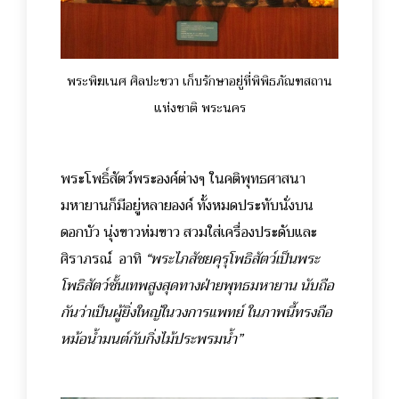
พระพิฆเนศ ศิลปะชวา เก็บรักษาอยู่ที่พิพิธภัณฑสถาน
แห่งชาติ พระนคร
พระโพธิ์สัตว์พระองค์ต่างๆ ในคติพุทธศาสนา
มหายานก็มีอยู่หลายองค์ ทั้งหมดประทับนั่งบน
ดอกบัว นุ่งขาวห่มขาว สวมใส่เครื่องประดับและ
ศิราภรณ์
อาทิ
“พระไภสัชยคุรุโพธิสัตว์เป็นพระ
โพธิสัตว์ชั้นเทพสูงสุดทางฝ่ายพุทธมหายาน นับถือ
กันว่าเป็นผู้ยิ่งใหญ่ในวงการแพทย์ ในภาพนี้ทรงถือ
หม้อน้ำมนต์กับกิ่งไม้ประพรมน้ำ”