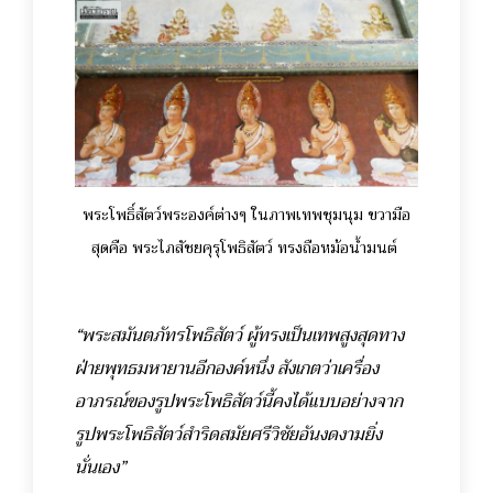
พระโพธิ์สัตว์พระองค์ต่างๆ ในภาพเทพชุมนุม ขวามือ
สุดคือ พระไภสัชยคุรุโพธิสัตว์ ทรงถือหม้อน้ำมนต์
“พระสมันตภัทรโพธิสัตว์ ผู้ทรงเป็นเทพสูงสุดทาง
ฝ่ายพุทธมหายานอีกองค์หนึ่ง สังเกตว่าเครื่อง
อาภรณ์ของรูปพระโพธิสัตว์นี้คงได้แบบอย่างจาก
รูปพระโพธิสัตว์สำริดสมัยศรีวิชัยอันงดงามยิ่ง
นั่นเอง”