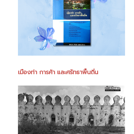
เมืองท่า การค้า และศรัทธาพื้นถิ่น