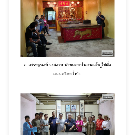
อ. เศรษฐพงษ์ จงสงวน นำชมภายในศาลเจ้ากู่ใช่ตึ๋ง
ถนนศรีตะกั่วป่า