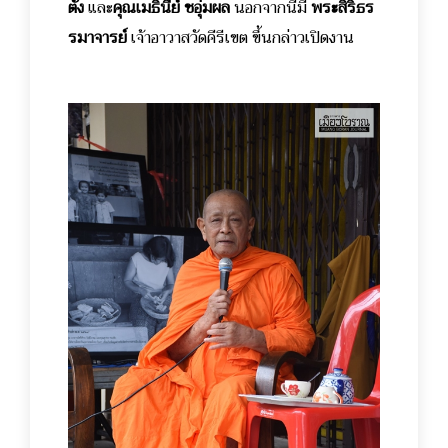
ตั้ง
และ
คุณเมธินีย์ ชอุ่มผล
นอกจากนี้มี
พระสิริธร
รมาจารย์
เจ้าอาวาสวัดคีรีเขต ขึ้นกล่าวเปิดงาน