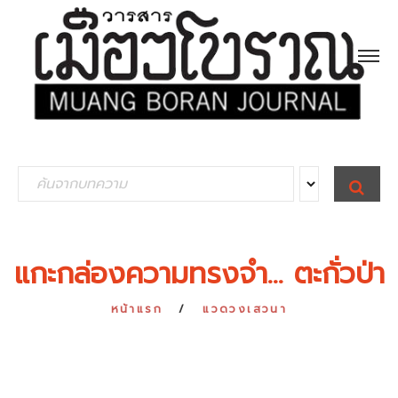
S
S
E
e
A
R
a
C
H
r
แกะกล่องความทรงจำ... ตะกั่วป่า
c
h
หน้าแรก
แวดวงเสวนา
f
o
r