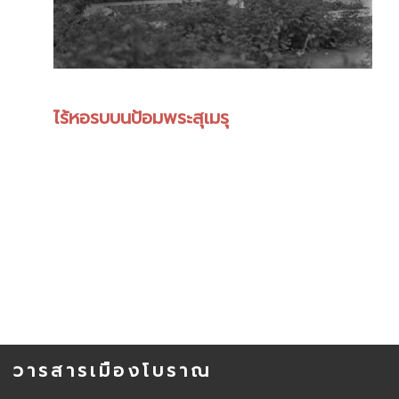
ไร้หอรบบนป้อมพระสุเมรุ
วารสารเมืองโบราณ