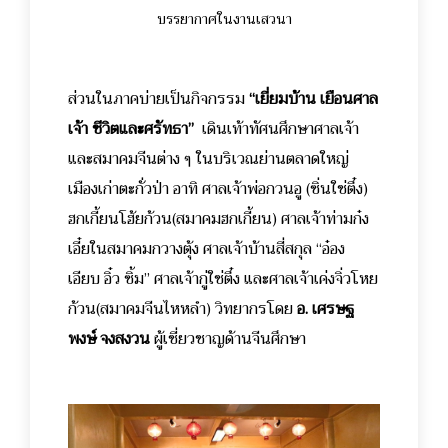
บรรยากาศในงานเสวนา
ส่วนในภาคบ่ายเป็นกิจกรรม
“เยี่ยมบ้าน เยือนศาล
เจ้า ชีวิตและศรัทธา”
เดินเท้าทัศนศึกษาศาลเจ้า
และสมาคมจีนต่าง ๆ ในบริเวณย่านตลาดใหญ่
เมืองเก่าตะกั่วป่า อาทิ ศาลเจ้าพ่อกวนอู (ซิ่นใช่ตึ๋ง)
ฮกเกี้ยนโฮ้ยก้วน(สมาคมฮกเกี้ยน) ศาลเจ้าท่ามก๋ง
เอี๋ยในสมาคมกวางตุ้ง ศาลเจ้าบ้านสี่สกุล “อ๋อง
เอียบ อิ๋ว ซิ้ม” ศาลเจ้ากู่ใช่ตึ๋ง และศาลเจ้าเค่งจิ่วโหย
ก้วน(สมาคมจีนไหหลำ) วิทยากรโดย
อ. เศรษฐ
พงษ์ จงสงวน
ผู้เชี่ยวชาญด้านจีนศึกษา