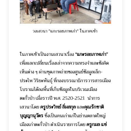
วงเสวนา "แกะรอยภาพเก่า" ในภาคเช้า
ในภาคเช้าเป็นงานเสวนาเรื่อง
“แกะรอยภาพเก่า”
เพื่อแลกเปลี่ยนเรื่องเล่าจากความทรงจำและข้อคิด
เห็นต่าง ๆ ผ่านชุดภาพถ่ายของศูนย์ข้อมูลเล็ก-
ประไพ วิริยะพันธุ์ ที่กองบรรณาธิการวารสารเมือง
โบราณได้ลงพื้นที่เก็บข้อมูลในบริเวณเมือง
ตะกั่วป่า เมื่อราวปี พ.ศ. 2520-2521 นำการ
เสวนาโดย
ครูประวิทย์ ลิ่มสกุล
และ
คุณรักชาติ
บุญญานุวัตร
ซึ่งเป็นคนเก่าแก่ในย่านตลาดใหญ่
เมืองเก่าตะกั่วป่า ดำเนินรายการโดย
ครูกมล แซ่