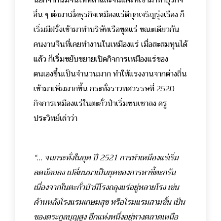
นอกจากนี้มีจีนไหหลำและจีนแคะที่เข้ามาทำธุรกิจ
อื่น ๆ ต่อมาเมื่อธุรกิจเหมืองแร่ดีบุกเจริญรุ่งเรือง ก็
เริ่มมีฝรั่งเข้ามาทำบริษัทเรือขุดแร่ ขณะเดียวกัน
คนงานจีนที่เคยทำงานในเหมืองแร่ เมื่อสะสมทุนได้
แล้ว ก็เริ่มขยับขยายเปิดกิจการเหมืองแร่ของ
ตนเองขึ้นเป็นจำนวนมาก ทำให้แรงงานจากต่างถิ่น
เข้ามาเพิ่มมากขึ้น กระทั่งราวทศวรรษที่ 2520
กิจการเหมืองแร่ในตะกั่วป่าเริ่มซบเซาลง ครู
ประวิทย์เล่าว่า
“... จนกระทั่งในยุค ปี 2521 การทำเหมืองแร่เริ่ม
ลดน้อยลง เปลี่ยนมาเป็นยุคของการหาขี้ตะกรัน
เนื่องจากในตะกั่วป่ามีโรงถลุงแร่อยู่หลายโรง เช่น
ด้านหลังโรงแรมเกษมสุข หรือโรมแรมสามชั้น เป็น
ของตระกูลบุญสูง อีกแห่งหนึ่งอยู่ทางตลาดเหนือ