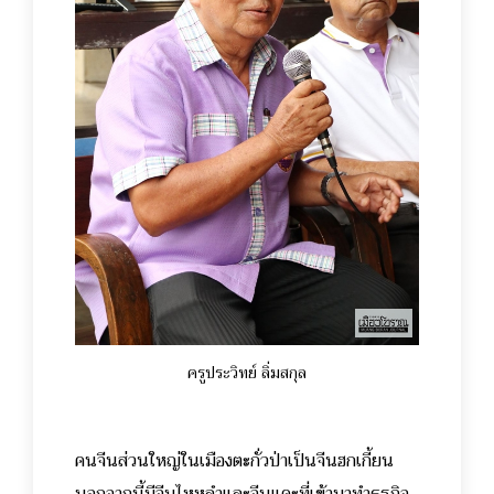
ครูประวิทย์ ลิ่มสกุล
คนจีนส่วนใหญ่ในเมืองตะกั่วป่าเป็นจีนฮกเกี้ยน