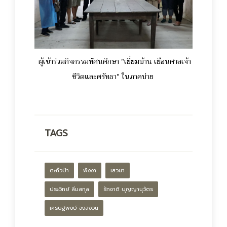
ผู้เข้าร่วมกิจกรรมทัศนศึกษา "เยี่ยมบ้าน เยือนศาลเจ้า
ชีวิตและศรัทธา" ในภาคบ่าย
TAGS
ตะกั่วป่า
พังงา
เสวนา
ประวิทย์ ลิ่มสกุล
รักชาติ บุญญานุวัตร
เศรษฐพงษ์ จงสงวน