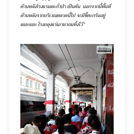
ด้านหลังโรงแรมตะกั่วป่า เป็นต้น นอกจากนี้พื้นที่
ด้านหลังจากบริเวณตลาดนี้ไป จะมีขี้ตะกรันอยู่
เยอะแยะ โรงถลุงแร่เอามาถมทิ้งไว้”