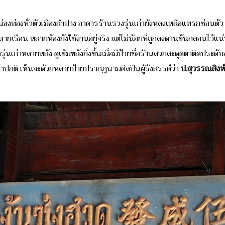
งท่องทั่วตัวเมืองลำปาง อาคารร้านรวงรุ่นเก่ายังหลงเหลือแทรกซ่อนตัว
ะ หลายเรือน หลายห้องยังใช้งานอยู่จริง แต่ไม่น้อยที่ถูกลงดานขันกลอนไว
ุ่นเก่าหลายหลัง ดูเข้มขลังยิ่งขึ้นเมื่อมีป้ายชื่อร้านสวยสะดุดตาติดประดับอ
กว่าปกติ เห็นจะด้วยหลายป้ายปรากฏนามศิลปินผู้รังสรรค์ว่า
ป.สุวรรณสิงห์