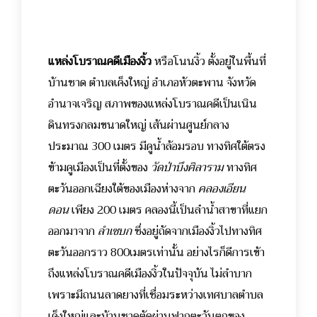
แหล่งโบราณคดีเมืองงิ้ว
หรือโนนงิ้ว ตั้งอยู่ในพื้นที่
บ้านชาด ตำบลเค็งใหญ่ อำเภอหัวตะพาน จังหวัด
อำนาจเจริญ สภาพของแหล่งโบราณคดีเป็นเนิน
ดินทรงกลมขนาดใหญ่ เส้นผ่านศูนย์กลาง
ประมาณ 300 เมตร มีคูน้ำล้อมรอบ ทางทิศใต้ตรง
ข้ามคูเมืองเป็นที่ตั้งของ
วัดป่าบึงศิลาราม
ทางทิศ
ตะวันออกเฉียงใต้ของเมืองห่างจาก
คลองเอียน
ดอน
เพียง 200 เมตร คลองนี้เป็นลำน้ำสาขาที่แยก
ออกมาจาก
ลำเซบก
ซึ่งอยู่ถัดจากเมืองงิ้วไปทางทิศ
ตะวันออกราว 800เมตรเท่านั้น อย่างไรก็ดีการเข้า
ถึงแหล่งโบราณคดีเมืองงิ้วในปัจจุบัน ไม่ลำบาก
เพราะมีถนนลาดยางที่เชื่อมระหว่างเทศบาลตำบล
เค็งใหญ่และบ้านชาดตัดผ่านฟากตะวันตกของ