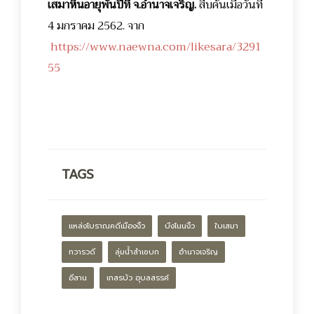
เสมาหินอายุพันปีที่ จ.อำนาจเจริญ.
สืบค้นเมื่อวันที่
4 มกราคม 2562. จาก
https://www.naewna.com/likesara/3291
55
TAGS
แหล่งโบราณคดีเมืองงิ้ว
บึงโนนงิ้ว
ใบเสมา
ทวารวดี
ลุ่มน้ำลำเซบก
อำนาจเจริญ
อีสาน
เกสรบัว อุบลสรรค์