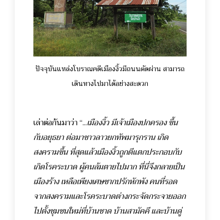
ปัจจุบันแหล่งโบราณคดีเมืองงิ้วมีถนนตัดผ่าน สามารถ
เดินทางไปมาได้อย่างสะดวก
เล่าต่อกันมาว่า “...
เมืองงิ้ว มีเจ้าเมืองปกครอง ขึ้น
กับอยุธยา ต่อมาชาวลาวยกทัพมารุกราน เกิด
สงครามขึ้น ที่สุดแล้วเมืองงิ้วถูกตีแตกประกอบกับ
เกิดโรคระบาด ผู้คนล้มตายไปมาก ที่นี่จึงกลายเป็น
เมืองร้าง เหลือเพียงเศษซากปรักหักพัง คนที่รอด
จากสงครามและโรคระบาดต่างกระจัดกระจายออก
ไปตั้งชุมชนใหม่ที่บ้านชาด บ้านสามัคคี และบ้านดู่