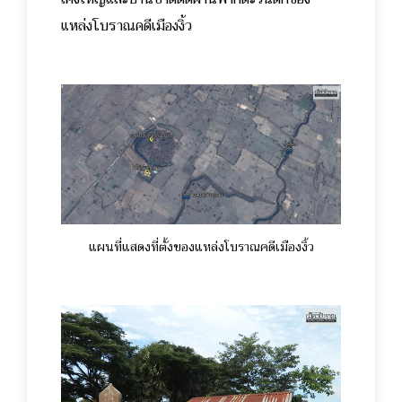
แหล่งโบราณคดีเมืองงิ้ว
แผนที่แสดงที่ตั้งของแหล่งโบราณคดีเมืองงิ้ว