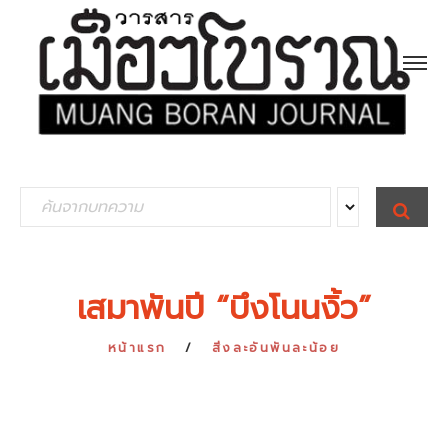
S
S
E
e
A
R
a
C
H
r
เสมาพันปี “บึงโนนงิ้ว”
c
h
หน้าแรก
สิ่งละอันพันละน้อย
f
o
r