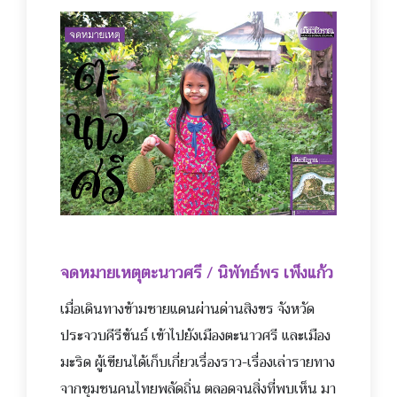
จดหมายเหตุตะนาวศรี / นิพัทธ์พร เพ็งแก้ว
เมื่อเดินทางข้ามชายแดนผ่
านด่านสิงขร จังหวัด
ประจวบคีรีขันธ์ เข้าไปยังเมืองตะนาวศรี และเมือง
มะริด ผู้เขียนได้เก็บเกี่ยวเรื่องราว-เรื่องเล่ารายทาง
จากชุมชนคนไทยพลัดถิ่น ตลอดจนสิ่งที่พบเห็น มา