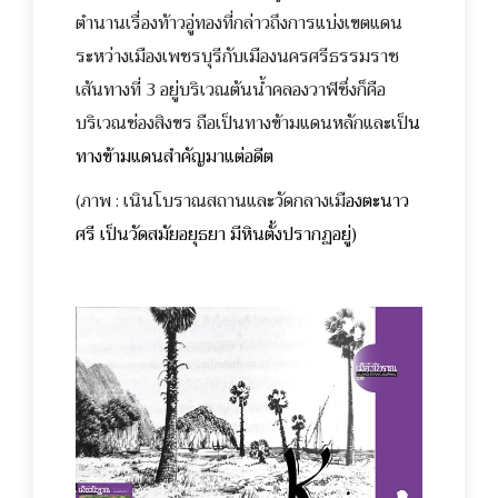
ตำนานเรื่องท้าวอู่ทองที่กล่าวถึงการแบ่งเขตแดน
ระ
หว่างเมืองเพชรบุรีกับเมืองนครศรีธรรมราช
เส้นทางที่ 3 อยู่บริเวณต้นน้ำคลองวาฬซึ่งก็คือ
บริเวณช่องสิงขร ถือเป็นทางข้ามแดนหลักและเป
็น
ทางข้ามแดนสำคัญมาแต่อดีต
(ภาพ : เนินโบราณสถานและวัดกลางเมื
องตะนาว
ศรี เป็นวัดสมัยอยุธยา มีหินตั้งปรากฏอยู่)