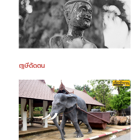
ฤๅษีดัดตน