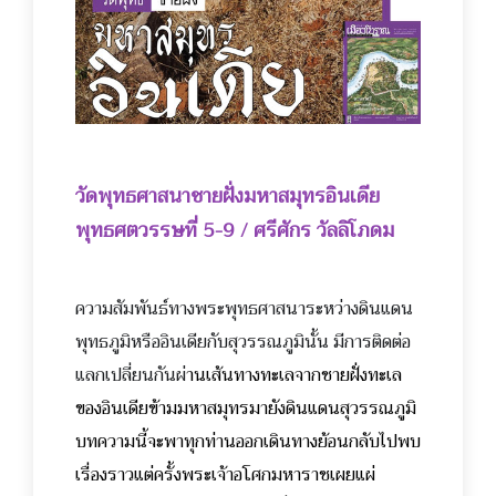
วัดพุทธศาสนาชายฝั่งมหาสมุท
รอินเดีย
พุทธศตวรรษที่ 5-9 / ศรีศักร วัลลิโภดม
ความสัมพันธ์ทางพระพุทธศา
สนาระหว่างดินแดน
พุทธภูมิหรืออินเดียกับสุวรรณภูมินั้น
มีการติดต่อ
แลกเปลี่ยนกันผ่
านเส้นทางทะเลจากชายฝั่งทะเล
ของอินเดียข้ามมหาสมุทรมายังดินแดนสุวรรณภูมิ
บทความนี้จะพาทุกท่านออกเดินทางย้อนกลับไปพบ
เรื่องราวแต่ครั้งพระเจ้าอโศกมหาราชเผยแผ่