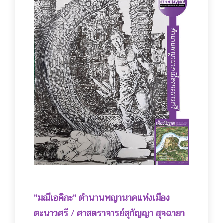
"มณีเอคิกะ" ตำนานพญานาคแห่งเมือง
ตะนาวศ
รี / ศาสตราจารย์สุกัญญา สุจฉายา