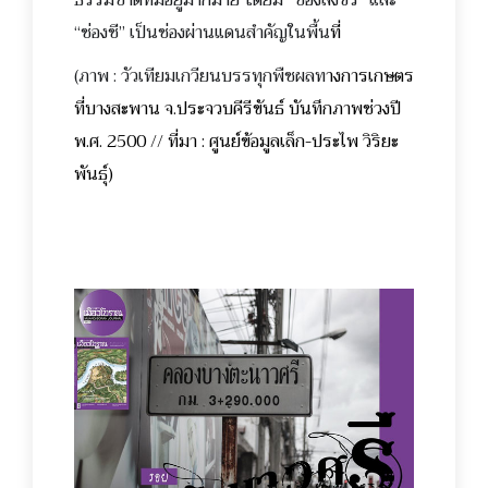
ธรรมชาติที่มีอยู่มากมาย โดยมี
“ช่องสิงขร” แ
ละ
“ช่องชี” เป็นช่องผ่านแดนสำคัญในพื้น
ที่
(ภาพ : วัวเทียมเกวียนบรรทุกพืชผลท
างการเกษตร
ที่บางสะพาน จ.ประจวบคีรีขันธ์ บันทึกภาพช่วงปี
พ.ศ. 2500 // ที่มา : ศูนย์ข้อมูลเล็ก-ประไพ วิริยะ
พันธุ์)