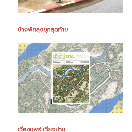
ช้างพัทลุงยุคสุดท้าย
เวียงแพร่ เวียงน่าน