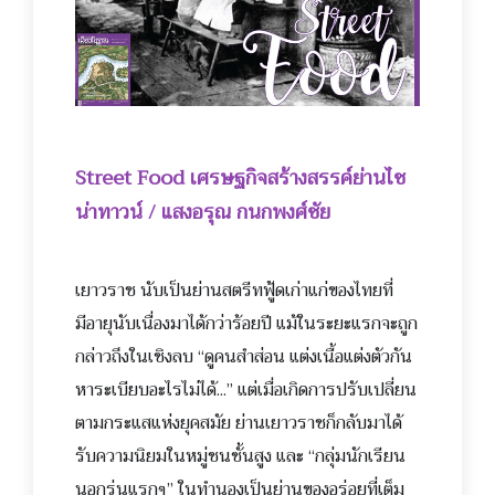
Street Food เศรษฐกิจสร้างสรรค์ย่านไช
น่
าทาวน์ / แสงอรุณ กนกพงศ์ชัย
เยาวราช นับเป็นย่านสตรีทฟู้ดเก่าแก
่ของไทยที่
มีอายุนับเนื่องมาได้กว่าร้อยปี แม้ในระยะแรกจะถูก
กล่าวถึงในเชิงลบ
“ดูคนสำส่อน แต่งเนื้อแต่งตัวกัน
หาระเบียบอะไรไม่ได้...” แต่เมื่อเกิดการปรับเปลี่ยน
ตามกระแสแห่งยุคสมัย ย่านเยาวราชก็กลับมาได้
รับความนิยมในหมู่ชนชั้นสูง และ
“กลุ่มนักเรียน
นอกรุ่นแรกๆ”
ในทำนองเป็นย่านของอร่อยที่
เต็ม