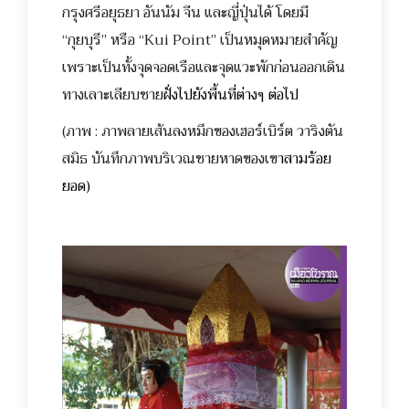
กร
ุงศรีอยุธยา อันนัม จีน และญี่ปุ่นได้ โดยมี
“กุยบุรี” หรือ “Kui Point” เป็นหมุดหมายสำคัญ
เพราะเป็นทั้งจุดจอดเรือและจุดแวะพักก่อนออกเดิน
ทางเลาะเลียบชาย
ฝั่งไปยังพื้นที่ต่างๆ ต่อไป
(ภาพ : ภาพลายเส้นลงหมึกของเฮอร์เบิร์ต วาริงตัน
สมิธ บันทึกภาพบริเวณชายหาดของเข
าสามร้อย
ยอด)