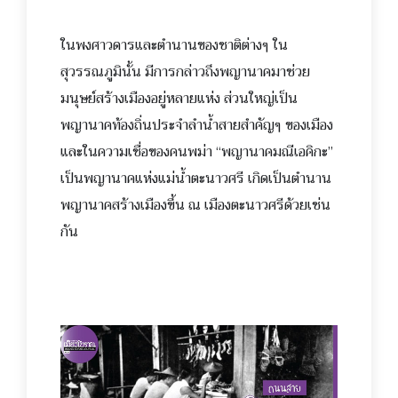
ในพงศาวดารและตำนานของชาต
ิต่างๆ ใน
สุวรรณภูมินั้น มีการกล่าวถึงพญานาคมาช่วย
มนุษย์สร้างเมืองอยู่หลายแห่ง ส่วนใหญ่เป็น
พญานาคท้องถิ่นประจำลำน้ำสายสำคัญๆ ของเมือง
และในความเชื่อของคนพม่า
“พญานาคมณีเอคิกะ”
เป็นพญานาคแห่งแม่น้ำตะนาวศ
รี เกิดเป็นตำนาน
พญานาคสร้างเมืองขึ้น ณ เมืองตะนาวศรีด้วยเช่น
กัน