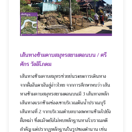
เส้นทางข้ามคาบสมุทรสยามตอน
บน / ศรี
ศักร วัลลิโภดม
เส้นทางข้ามคาบสมุทรช่วยย
่นระยะการเดินทาง
จากฝั่งอันดามันสู่อ่าวไทย จากการศึกษาพบว่า เส้น
ทางข้ามคาบสมุทรสยามตอนบนมี 3 เส้นทางหลัก
เส้นทางแรกข้ามช่องเขาบริเวณต้นน้ำปราณบุรี
เส้นทางที่ 2 จากบริเวณตำบลบางสะพานข้ามไปยัง
ฝั่งพม่า ซึ่งแม้จะยังไม่พบหลักฐานทางโบราณคดี
สำคัญ แต่ปรากฏหลักฐานในรูปของตำนาน เช่น