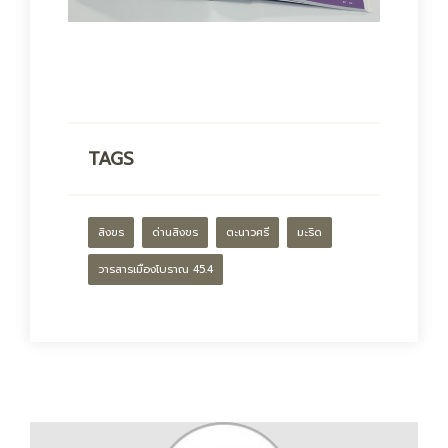
TAGS
สิงขร
ด่านสิงขร
ตะนาวศรี
มะริด
วารสารเมืองโบราณ 45.4