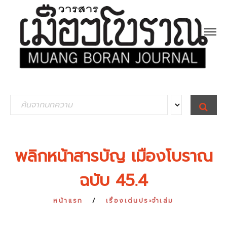
S
S
E
e
A
R
a
C
H
r
พลิกหน้าสารบัญ เมืองโบราณ
c
ฉบับ 45.4
h
f
หน้าแรก
เรื่องเด่นประจำเล่ม
o
r