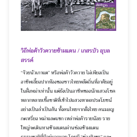
วิถีพ่อค้าวัวควายข้ามแดน / เกสรบัว อุบล
สรรค์
“
จ้วยนัวเกาแต” หรือพ่อค้าวัวควาย ไม่เพียงเป็น
อาชีพเลี้ยงปาก
ท้องของชาวไทยพลัดถิ่นที่อาศัยอยู่
ในฝั่งพม่าเท่านั้น แต่ยังเป็นอาชีพของนักแสวงโชค
หลากหลายเชื้อชาติที่เข้าไปแสวงหาผลประโยชน์
อย่างเป็นล่ำเป็นสัน ทั้งคนไทยจากฝั่งไทย คนมอญ
กะเหรี่ยง พม่าและแขก เหล่าพ่อค้ารายน้อย ราย
ใหญ่จะเดินทางข้ามแดนผ่านช่องข้ามแดน