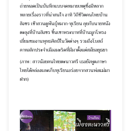
ถ่ายทอดเป็นบันทึกแบบจดหมายเหตุซึ่งมีหลาก
หลายเรื่องราวที่น่าสนใจ อาทิ วิถีชีวิตคนไทยบ้าน
สิงขร เข้าสวนดูพันธุ์หมาก-ทุเรียน คุยกับนายหนัง
ตะลุงที่บ้านสิงขร ขึ้นเขาพระบาทท
ี่บ้านมูกโพรง
เยี่ยมชมงานพุทธศิลป์ในวัดต่างๆ รวมถึงโบสถ์
คาทอลิกประจำเมืองมะริดที่มีมาตั้งแต่สมัยอ
ยุธยา
(ภาพ : สาวน้อยคนไทยตะนาวศรี เธอยังพูดภาษา
ไทยได้คล่องและเก็บทุเรียนอร่อยจากสวนพ่อ
แม่มา
ฝาก)