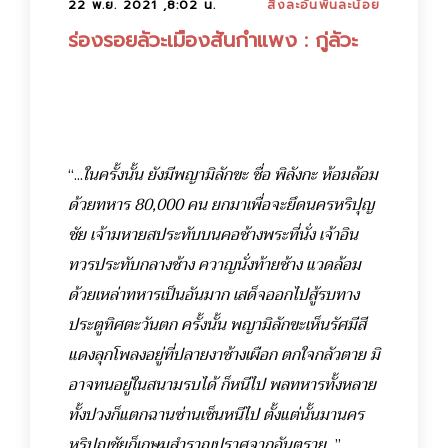
22 พ.ย. 2021 ,8:02 น.
สิ่งละอันพันละน้อย
ร่องรอยลัวะเมืองสันกำแพง : กู่ลัวะ
“...
ในครั้งนั้น ยังมีพญามิลักขะ ชื่อ พิลังกะ ห้อมล้อม
ด้วยทหาร 80,000 คน ยกมาเพื่อจะยึดนครหริปุญ
ชัย เจ้ามหายสประทับบนคอช้างพระที่นั่ง เจ้าอิน
ทวรประทับกลางช้าง ควาญนั่งท้ายช้าง แวดล้อม
ด้วยเหล่าทหารเป็นอันมาก เสด็จออกไปสู้รบทาง
ประตูทิศตะวันตก ครั้งนั้น พญามิลักขะเห็นรัศมีสี
แดงลุกโพลงอยู่ที่ปลายงาช้างเผือก ตกใจกลัวตาย มิ
อาจทนอยู่ในสนามรบได้ ก็หนีไป พลทหารทั้งหลาย
ทั้งปวงก็แตกฉานซ่านเซ็นหนีไป ตั้งแต่นั้นมานคร
หริปุญชัยก็เกษมสำราญปราศจากอันตราย
...”