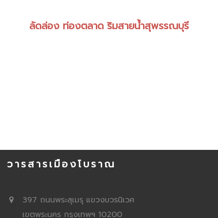
ลัดล่อง ท่องตลาด ริมสายน้ำสุพรรณบุรี
วารสารเมืองโบราณ
397 ถนนพระสุเมรุ แขวงบวรนิเวศ
เขตพระนคร กรุงเทพฯ 10200