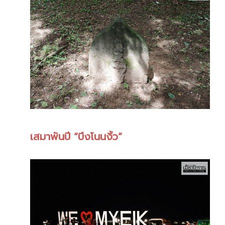
เสมาพันปี “บึงโนนงิ้ว”