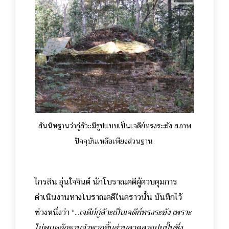
สันนิษฐานว่ากู่ลัวะมีรูปแบบเป็นเจดีย์ทรงระฆัง สภาพ
ปัจจุบันเหลือเพียงส่วนฐาน
ไกรสิน อุ่นใจจินต์ นักโบราณคดีผู้ควบคุมการ
ดำเนินงานทางโบราณคดีในคราวนั้น บันทึกไว้
ช่วงหนึ่งว่า “...
เจดีย์กู่ลัวะเป็นเจดีย์ทรงระฆัง เพราะ
ไม่พบหลักฐานจำพวกชิ้นส่วนลวดลายปูนปั้นซึ่ง