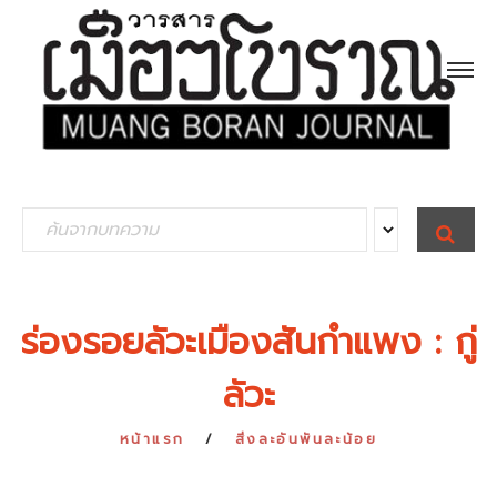
S
S
E
e
A
R
a
C
H
r
ร่องรอยลัวะเมืองสันกำแพง : กู่
c
ลัวะ
h
f
หน้าแรก
สิ่งละอันพันละน้อย
o
r