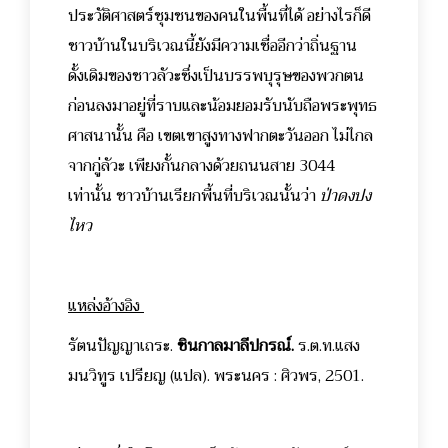
ประวัติศาสตร์ชุมชนของคนในพื้นที่ได้ อย่างไรก็ดี
ชาวบ้านในบริเวณนี้ยังมีความเชื่ออีกว่าถิ่นฐาน
ดั้งเดิมของชาวลัวะซึ่งเป็นบรรพบุรุษของพวกตน
ก่อนลงมาอยู่ที่ราบและน้อมยอมรับนับถือพระพุทธ
ศาสนานั้น คือ เขตเขาสูงทางฟากตะวันออก ไม่ไกล
จากกู่ลัวะ เพียงกั้นกลางด้วยถนนสาย 3044
เท่านั้น ชาวบ้านเรียกพื้นที่บริเวณนั้นว่า
ป่าดงปง
ไหว
แหล่งอ้างอิง
รัตนปัญญาเถระ.
ชินกาลมาลีปกรณ์.
ร.ต.ท.แสง
มนวิทูร เปรียญ (แปล). พระนคร : ศิวพร, 2501.