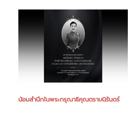
น้อมสำนึกในพระกรุณาธิคุณตราบนิรันดร์