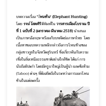
บทความเรื่อง
“
โ
พนช้าง
”
(Elephant Hunting)
โดย
รจน์ โสตศิริ
ตีพิมพ์ใน
วารสารเมืองโบราณ ปี
ที่ 1 ฉบับที่ 2 (มกราคม-มีนาคม 2518)
นำเสนอ
เป็นภาษาอังกฤษ พร้อมกับบทคัดย่อภาษาไทย โดย
เนื้อหาของบทความหลักกล่าวถึงการโพนช้างของ
กลุ่มชาวกูยในจังหวัดสุรินทร์ ซึ่งเกี่ยวพันกับความ
เชื่อในสิ่งเหนือธรรมชาติอย่างใกล้ชิด ได้แก่ การ
นับถือผีปะกำ โดยมีครูบาใหญ่เป็นผู้นำ และข้อห้าม
(Taboo) ต่างๆ ที่ต้องยึดถือในระหว่างการออกโพน
ช้างในแต่ละครั้ง