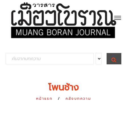
S
S
E
e
A
R
a
C
H
r
โพนช้าง
c
h
หน้าแรก
คลังบทความ
f
o
r