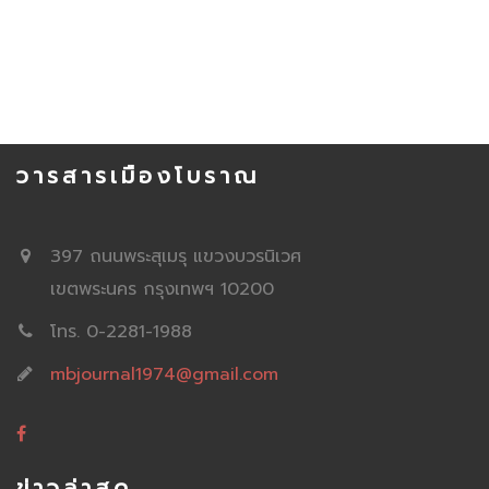
วารสารเมืองโบราณ
397 ถนนพระสุเมรุ แขวงบวรนิเวศ
เขตพระนคร กรุงเทพฯ 10200
โทร. 0-2281-1988
mbjournal1974@gmail.com
ข่าวล่าสุด