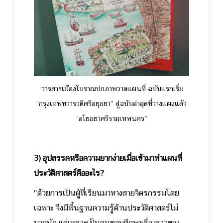
วารสารเมืองโบราณปกภาพวาดแผนที่ ฉบับแรกเริ่ม
“กรุงเทพทวารวดีศรีอยุธยา” สู่ฉบับล่าสุดที่วางแผงแล้ว
“อโยธยาศรีรามเทพนคร”
3) อุปสรรคหรือความยากง่ายเมื่อเข้ามาทำแผนที่
ประวัติศาสตร์คืออะไร?
"ด้วยการเป็นผู้ที่เรียนมาทางสายจิตรกรรมโดย
เฉพาะ จึงมีพื้นฐานความรู้ด้านประวัติศาสตร์ไม่
มากนัก แต่เพราะเป็นคนชอบศึกษาเรื่องราวของ