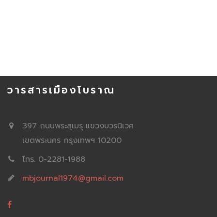
วารสารเมืองโบราณ
397 ถนนพระสุเมรุ แขวงบวรนิเวศ
เขตพระนคร กรุงเทพฯ 10200
โทร. 0-2281-1988
mbjournal1974@gmail.com