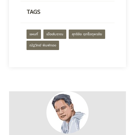
TAGS
แผนที่
เมืองโบราณ
สุทธิชัย ฤทธิ์จตุพรชัย
ณัฐวิทย์ พิมพ์ทอง