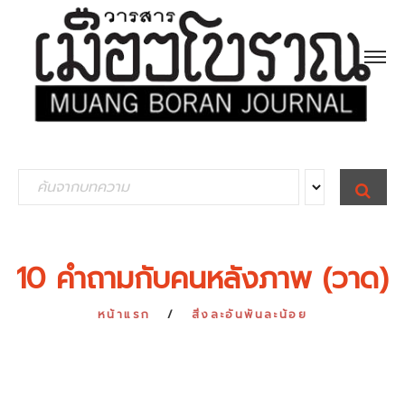
S
S
E
e
A
R
a
C
H
r
10 คำถามกับคนหลังภาพ (วาด)
c
h
หน้าแรก
สิ่งละอันพันละน้อย
f
o
r