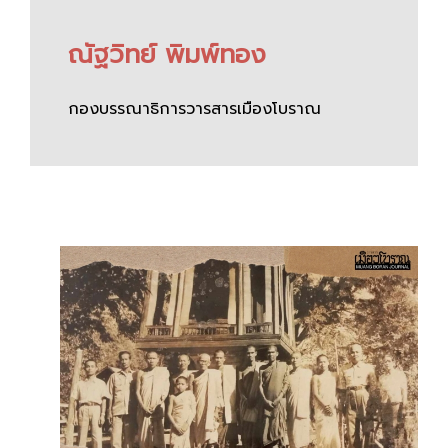
ณัฐวิทย์ พิมพ์ทอง
กองบรรณาธิการวารสารเมืองโบราณ