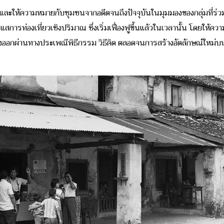
ยและให้ความหมายกับชุมชนจากอดีตจนถึงปัจจุบันในมุมมองของกลุ่มที่ร
ระแสการท่องเที่ยวเชิงปริมาณ ซึ่งเริ่มเฟื่องฟูขึ้นแล้วในเวลานั้น โดยให
ออกผ่านทางประเพณีพิธีกรรม วิธีคิด ตลอดจนการสร้างอัตลักษณ์ใหม่บน