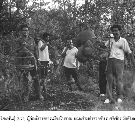
ิริยะพันธุ์ (ขวา) ผู้ก่อตั้งวารสารเมืองโบราณ ขณะร่วมสำรวจกับ อ.ศรีศักร วัลลิโ