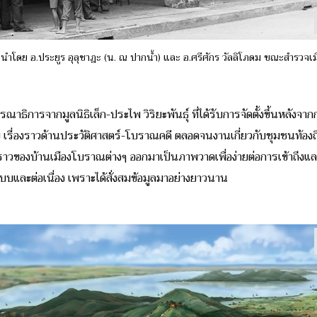
โดย อ.ประยูร อุลุชาฎะ (น. ณ ปากน้ำ) และ อ.ศรีศักร วัลลิโภดม ขณะสำรวจเมื
การจากมูลนิธิเล็ก-ประไพ วิริยะพันธุ์ ที่ได้รับการจัดตั้งขึ้นหลังจากกา
จัย เรื่องราวด้านประวัติศาสตร์-โบราณคดี ตลอดจนงานเกี่ยวกับชุมชนท้องถิ
วของบ้านเมืองโบราณต่างๆ ออกมาเป็นภาพวาดเพื่อง่ายต่อการเข้าถึงและเรี
บบและต่อเนื่อง เพราะได้สั่งสมข้อมูลมาอย่างยาวนาน