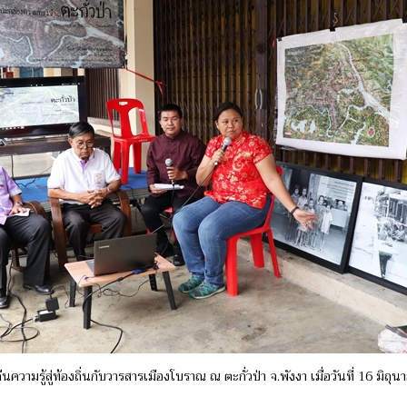
นความรู้สู่ท้องถิ่นกับวารสารเมืองโบราณ ณ ตะกั่วป่า จ.พังงา เมื่อวันที่ 16 มิถ