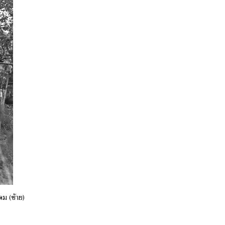
ภดม (ซ้าย)