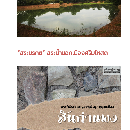
“สระมรกต” สระน้ำนอกเมืองศรีมโหสถ