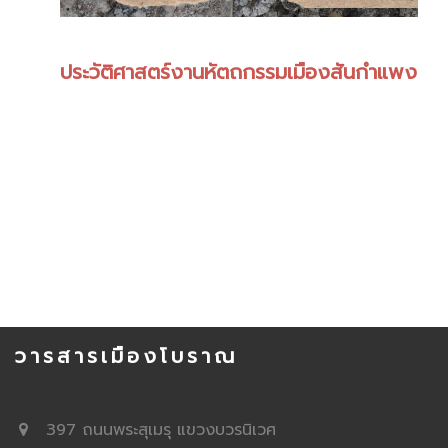
ประวัติศาสตร์งานหัตถกรรมเมืองสันกำแพง
วารสารเมืองโบราณ
397 ถนนพระสุเมรุ แขวงบวรนิเวศ