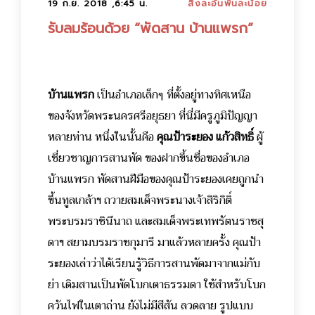
19 ก.ย. 2018 ,6:45 น.
สิ่งละอันพันละน้อย
รับลมร้อนด้วย “พัดสาน บ้านแพรก”
บ้านแพรก
เป็นอำเภอเล็กๆ ที่ตั้งอยู่ทางทิศเหนือ
ของจังหวัดพระนครศรีอยุธยา ที่นี่มีครูภูมิปัญญา
หลายท่าน หนึ่งในนั้นคือ
คุณป้าระยอง แก้วสิทธิ์
ผู้
เชี่ยวชาญการสานพัด ของฝากขึ้นชื่อของอำเภอ
บ้านแพรก พัดสานฝีมือของคุณป้าระยองเคยถูกนำ
ขึ้นทูลเกล้าฯ ถวายสมเด็จพระนางเจ้าสิริกิติ์
พระบรมราชินีนาถ และสมเด็จพระเทพรัตนราชสุ
ดาฯ สยามบรมราชกุมารี มาแล้วหลายครั้ง คุณป้า
ระยองเล่าว่าได้เรียนรู้วิธีการสานพัดมาจากแม่กับ
ย่า เดิมสานเป็นพัดโบกเตาธรรมดา ใช้สำหรับโบก
ควันไฟในเตาถ่าน ยังไม่มีสีสัน ลวดลาย รูปแบบ