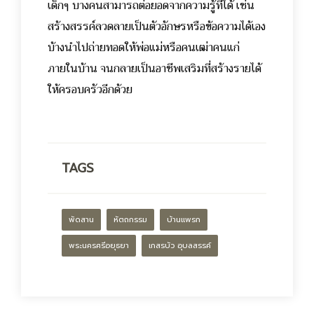
เด็กๆ บางคนสามารถต่อยอดจากความรู้ที่ได้ เช่น
สร้างสรรค์ลวดลายเป็นตัวอักษรหรือข้อความได้เอง
บ้างนำไปถ่ายทอดให้พ่อแม่หรือคนเฒ่าคนแก่
ภายในบ้าน จนกลายเป็นอาชีพเสริมที่สร้างรายได้
ให้ครอบครัวอีกด้วย
TAGS
พัดสาน
หัตถกรรม
บ้านแพรก
พระนครศรีอยุธยา
เกสรบัว อุบลสรรค์