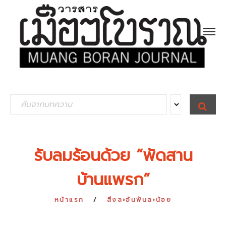
S
S
E
e
A
R
a
C
H
r
รับลมร้อนด้วย “พัดสาน
c
บ้านแพรก”
h
f
หน้าแรก
สิ่งละอันพันละน้อย
o
r