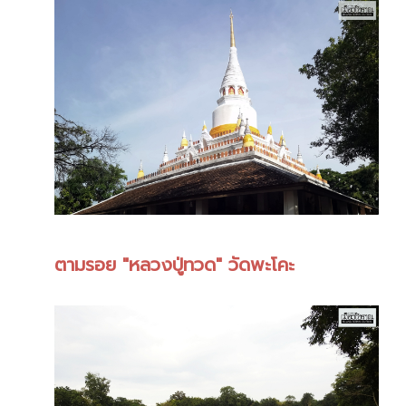
ตามรอย "หลวงปู่ทวด" วัดพะโคะ