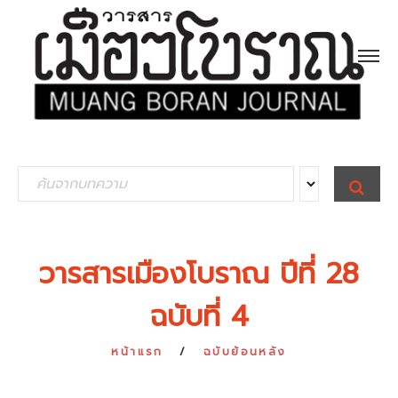
S
S
E
e
A
R
a
C
H
r
วารสารเมืองโบราณ ปีที่ 28
c
ฉบับที่ 4
h
f
หน้าแรก
ฉบับย้อนหลัง
o
r