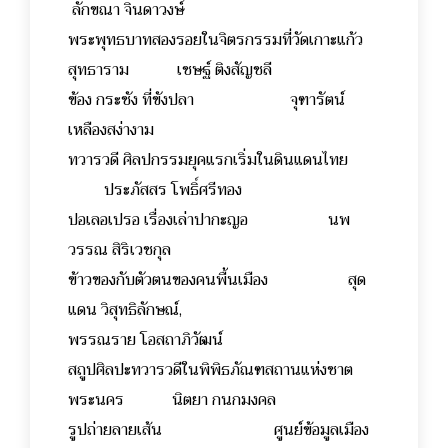
ลักขณา จินดาวงษ์
พระพุทธบาทสองรอยในจิตรกรรมที่วัดเกาะแก้ว
สุทธาราม เชษฐ์ ติงสัญชลี
ข้อง กระชัง ที่ขังปลา จุฑารัตน์
เหลืองสง่างาม
ทวารวดี ศิลปกรรมยุคแรกเริ่มในดินแดนไทย
ประภัสสร โพธิ์ศรีทอง
ปอเลอเปรอ เรื่องเล่าปากะญอ นพ
วรรณ สิริเวชกุล
ข้าวของกับตัวตนของคนพื้นเมือง สุด
แดน วิสุทธิลักษณ์,
พรรณราย โอสถาภิวัฒน์
สถูปศิลปะทวารวดีในพิพิธภัณฑสถานแห่งชาต
พระนคร นิตยา กนกมงคล
รูปถ่ายลายเส้น ศูนย์ข้อมูลเมือง