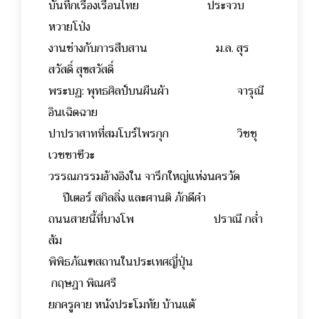
บันทึกเรื่องเรือนไทย ประจวบ
หวายโป่ง
งานช่างกับการสืบสาน ม.ล. สุร
สวัสดิ์ สุขสวัสดิ์
พระบฏ: พุทธศิลป์บนผืนผ้า จารุณี
อินเฉิดฉาย
ปาปราสาทที่สมโบร์ไพรกุก วิชชุ
เวชชาชีวะ
วรรณกรรมอ้างอิงใน จารึกใหญ่แห่งนครวัด
ปีเตอร์ สกิลลิ่ง และศานติ ภักดีคำ
ถนนสายนี้ที่บางโพ ปราณี กล่ำ
ส้ม
พิพิธภัณฑสถานในประเทศญี่ปุ่น
กฤษฎา พิณศรี
ยกครูคาย หนังประโมทัย บ้านแต้