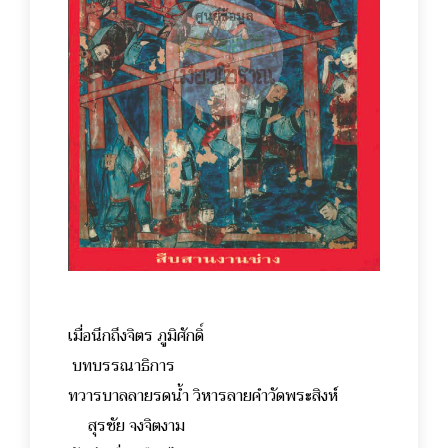
เมื่อนึกถึงจิตร ภูมิศักดิ์
บทบรรณาธิการ
ทวารบาลลายรดน้ำ วิหารลายคำวัดพระสิงห์
สุรชัย จงจิตงาม