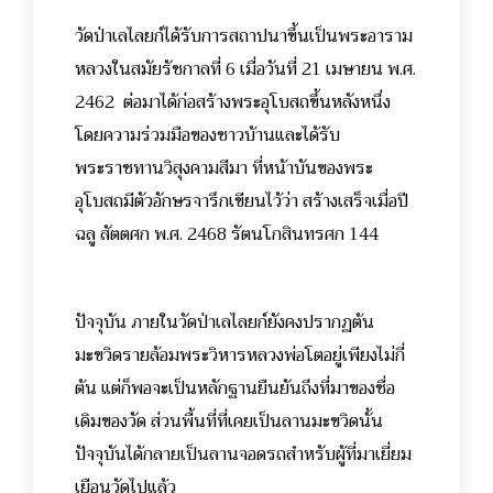
วัดป่าเลไลยก์ได้รับการสถาปนาขึ้นเป็นพระอาราม
หลวงในสมัยรัชกาลที่ 6 เมื่อวันที่ 21 เมษายน พ.ศ.
2462 ต่อมาได้ก่อสร้างพระอุโบสถขึ้นหลังหนึ่ง
โดยความร่วมมือของชาวบ้านและได้รับ
พระราชทานวิสุงคามสีมา ที่หน้าบันของพระ
อุโบสถมีตัวอักษรจารึกเขียนไว้ว่า สร้างเสร็จเมื่อปี
ฉลู สัตตศก พ.ศ. 2468 รัตนโกสินทรศก 144
ปัจจุบัน ภายในวัดป่าเลไลยก์ยังคงปรากฏต้น
มะขวิดรายล้อมพระวิหารหลวงพ่อโตอยู่เพียงไม่กี่
ต้น แต่ก็พอจะเป็นหลักฐานยืนยันถึงที่มาของชื่อ
เดิมของวัด ส่วนพื้นที่ที่เคยเป็นลานมะขวิดนั้น
ปัจจุบันได้กลายเป็นลานจอดรถสำหรับผู้ที่มาเยี่ยม
เยือนวัดไปแล้ว