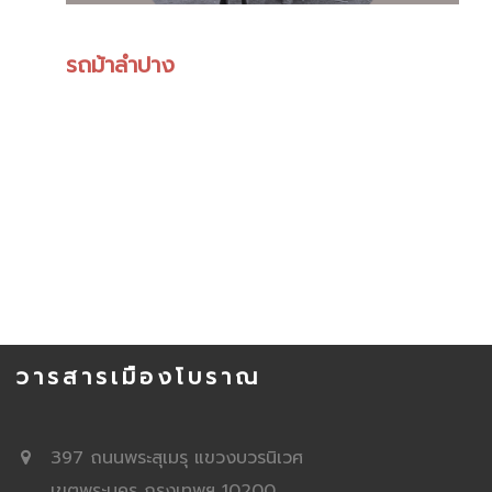
รถม้าลำปาง
วารสารเมืองโบราณ
397 ถนนพระสุเมรุ แขวงบวรนิเวศ
เขตพระนคร กรุงเทพฯ 10200