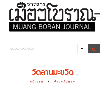
S
S
E
e
A
R
a
C
H
r
วัดลานมะขวิด
c
h
หน้าแรก
ข้างหลังภาพ
f
o
r