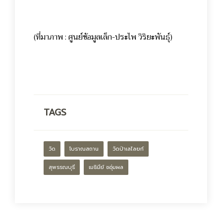
(ที่มาภาพ : ศูนย์ข้อมูลเล็ก-ประไพ วิริยะพันธุ์)
TAGS
วัด
โบราณสถาน
วัดป่าเลไลยก์
สุพรรณบุรี
เมธินีย์ ชอุ่มผล