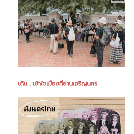
เดิน… เข้าใจเมืองที่ย่านเจริญนคร