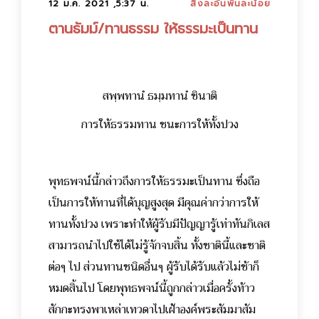
12 ม.ค. 2021 ,5:37 น.
สิ่งละอันพันละน้อย
ตานธัมม์/ทานธรรม ให้ธรรมะเป็นทาน
สพฺพทานํ ธมฺมทานํ ชินาติ
การให้ธรรมทาน ชนะการให้ทั้งปวง
พุทธพจน์นี้กล่าวถึงการให้ธรรมะเป็นทาน ซึ่งถือ
เป็นการให้ทานที่ได้บุญสูงสุด มีคุณค่ากว่าการให้
ทานทั้งปวง เพราะทำให้ผู้รับมีปัญญารู้เท่าทันกิเลส
สามารถนำไปใช้ได้ไม่รู้จักจบสิ้น ทั้งชาตินี้และชาติ
ต่อๆ ไป ส่วนทานชนิดอื่นๆ ผู้รับได้รับแล้วไม่ช้าก็
หมดสิ้นไป โดยพุทธพจน์นี้ถูกกล่าวเมื่อครั้งท้าว
สักกะทรงพาเหล่าเทวดาไปเฝ้าองค์พระสัมมาสัม