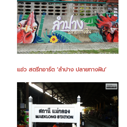
แอ่ว สตรีทอาร์ต ‘ลำปาง ปลายทางฝัน’