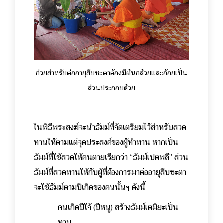
ก๋วยสำหรับต่ออายุสืบชะตาต้องมีต้นกล้วยและอ้อยเป็น
ส่วนประกอบด้วย
ในพิธีพระสงฆ์จะนำธัมม์ที่จัดเตรียมไว้สำหรับสวด
ทานให้ตามแต่จุดประสงค์ของผู้ทำทาน หากเป็น
ธัมม์ที่ใช้สวดให้คนตายเรียกว่า “ธัมม์เปตพลี” ส่วน
ธัมม์ที่สวดทานให้กับผู้ที่ต้องการมาต่ออายุสืบชะตา
จะใช้ธัมม์ตามปีเกิดของคนนั้นๆ ดังนี้
คนเกิดปีใจ้ (ปีหนู) สร้างธัมม์เตมิยะเป็น
ทาน