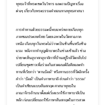
พุทธเจ้าที่พระเชตวันวิหาร และถามปัญหาเรื่อง
ต่างๆ เกี่ยวกับพระธรรมคำสอนทางพุทธศาสนา
การทำทานด้วยธรรมะนี้พบแพร่หลายเกือบทุก
ภาคของประเทศไทย โดยเฉพาะในวัดทางภาค
เหนือ เกือบทุกวันพระไม่ว่าจะเป็นข้างขึ้นหรือข้าง
แรม หลังจากทำบุญตักบาตรในช่วงเช้าแล้ว ช่วง
บ่ายจะเห็นอุบาสกอุบาสิกาที่บ้านอยู่ใกล้วัดกลับไป
เปลี่ยนชุดขาวเพื่อร่วมกันสวดมนต์ถือศีลและทำ
ทานที่เรียกว่า “ตานธัมม์” หรือทานธรรที่วัดอีกครั้ง
คำว่า “ธัมม์” เป็นคำภาษาบาลี ส่วนคำว่า “ธรรม”
เป็นคำเขียนแบบสันสกฤต ศาสนาพุทธใน
อาณาจักรล้านนาตั้งแต่เริ่มแรกใช้ภาษาบาลีเป็น
หลัก ก่อนเปลี่ยนมาใช้ภาษาสันสกฤตในการสวด