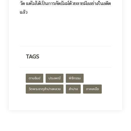
วัด แต่ไม่ได้เป็นการคัดธัมม์ด้วยลายมืออย่างในอดีต
แล้ว
TAGS
ตานธัมม์
ประเพณี
พิธีกรรม
วัดพระธาตุลำปางหลวง
ลำปาง
ภาคเหนือ