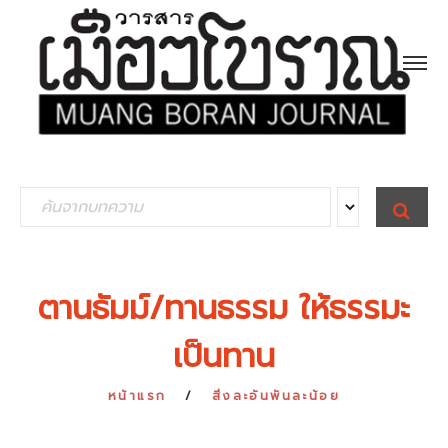
S
S
E
e
A
R
a
C
H
r
ตานธัมม์/ทานธรรม ให้ธรรมะ
c
เป็นทาน
h
f
หน้าแรก
สิ่งละอันพันละน้อย
o
r