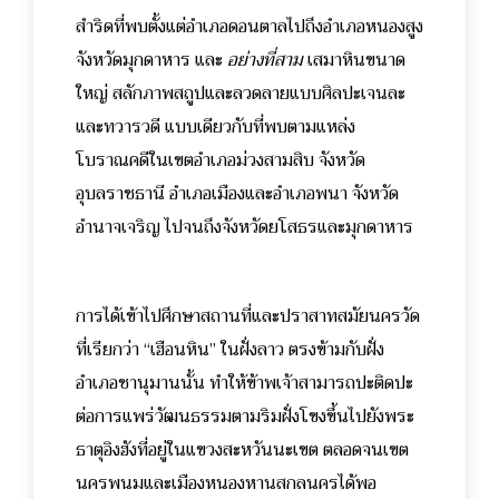
สำริดที่พบตั้งแต่อำเภอดอนตาลไปถึงอำเภอหนองสูง
จังหวัดมุกดาหาร และ
อย่างที่สาม
เสมาหินขนาด
ใหญ่ สลักภาพสถูปและลวดลายแบบศิลปะเจนละ
และทวารวดี แบบเดียวกับที่พบตามแหล่ง
โบราณคดีในเขตอำเภอม่วงสามสิบ จังหวัด
อุบลราชธานี อำเภอเมืองและอำเภอพนา จังหวัด
อำนาจเจริญ ไปจนถึงจังหวัดยโสธรและมุกดาหาร
การได้เข้าไปศึกษาสถานที่และปราสาทสมัยนครวัด
ที่เรียกว่า “เฮือนหิน” ในฝั่งลาว ตรงข้ามกับฝั่ง
อำเภอชานุมานนั้น ทำให้ข้าพเจ้าสามารถปะติดปะ
ต่อการแพร่วัฒนธรรมตามริมฝั่งโขงขึ้นไปยังพระ
ธาตุอิงฮังที่อยู่ในแขวงสะหวันนะเขต ตลอดจนเขต
นครพนมและเมืองหนองหานสกลนครได้พอ