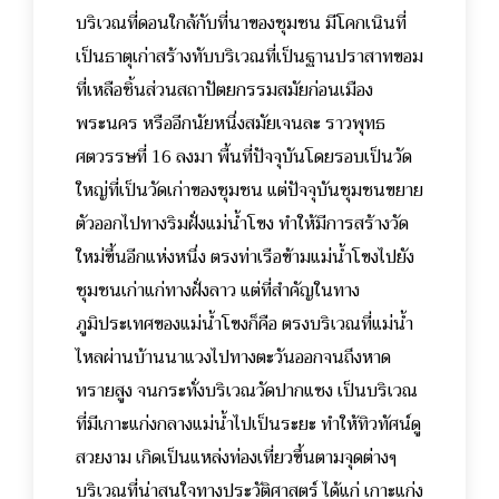
บริเวณที่ดอนใกล้กับที่นาของชุมชน มีโคกเนินที่
เป็นธาตุเก่าสร้างทับบริเวณที่เป็นฐานปราสาทขอม
ที่เหลือชิ้นส่วนสถาปัตยกรรมสมัยก่อนเมือง
พระนคร หรืออีกนัยหนึ่งสมัยเจนละ ราวพุทธ
ศตวรรษที่ 16 ลงมา พื้นที่ปัจจุบันโดยรอบเป็นวัด
ใหญ่ที่เป็นวัดเก่าของชุมชน แต่ปัจจุบันชุมชนขยาย
ตัวออกไปทางริมฝั่งแม่น้ำโขง ทำให้มีการสร้างวัด
ใหม่ขึ้นอีกแห่งหนึ่ง ตรงท่าเรือข้ามแม่น้ำโขงไปยัง
ชุมชนเก่าแก่ทางฝั่งลาว แต่ที่สำคัญในทาง
ภูมิประเทศของแม่น้ำโขงก็คือ ตรงบริเวณที่แม่น้ำ
ไหลผ่านบ้านนาแวงไปทางตะวันออกจนถึงหาด
ทรายสูง จนกระทั่งบริเวณวัดปากแซง เป็นบริเวณ
ที่มีเกาะแก่งกลางแม่น้ำไปเป็นระยะ ทำให้ทิวทัศน์ดู
สวยงาม เกิดเป็นแหล่งท่องเที่ยวขึ้นตามจุดต่างๆ
บริเวณที่น่าสนใจทางประวัติศาสตร์ ได้แก่ เกาะแก่ง