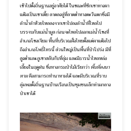
เข้าไปตั้งถิ่นฐานอยู่อาศัยได้ ในขณะที่ซีกเขาทางผา
แต้มเป็นเขาเตี้ย ลาดลงสู่ที่ลาดต่ำทางตะวันตกซึ่งมี
ลำน้ำลำห้วยไหลลงจากเขาไปลงลำน้ำที่ไหลไป
บรรจบกับแม่น้ำมูล ก่อนจะไหลไปออกแม่น้ำโขงที่
อำเภอโขงเจียม พื้นที่บริเวณฝั่งไทยตั้งแต่ผาแต้มไป
ถึงอำเภอโพธิ์ไทรนี้ ส่วนใหญ่เป็นพื้นที่ป่าโปร่ง มีที่
สูงต่ำและภูเขาสลับกับที่ลุ่ม และมีธารน้ำไหลหล่อ
เลี้ยงในฤดูฝน ซึ่งทางกรมป่าไม้เรียกว่า
พื้นที่ดงนา
ทาม
คือสามารถทำนาทามได้ และมีบริเวณที่ราบ
ลุ่มพอตั้งถิ่นฐานบ้านเรือนเป็นชุมชนเล็กท่ามกลาง
ป่าเขาได้