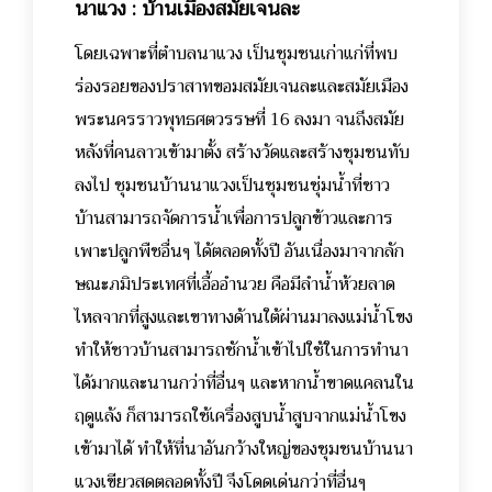
นาแวง : บ้านเมืองสมัยเจนละ
โดยเฉพาะที่ตำบลนาแวง เป็นชุมชนเก่าแก่ที่พบ
ร่องรอยของปราสาทขอมสมัยเจนละและสมัยเมือง
พระนครราวพุทธศตวรรษที่ 16 ลงมา จนถึงสมัย
หลังที่คนลาวเข้ามาตั้ง สร้างวัดและสร้างชุมชนทับ
ลงไป ชุมชนบ้านนาแวงเป็นชุมชนชุ่มน้ำที่ชาว
บ้านสามารถจัดการน้ำเพื่อการปลูกข้าวและการ
เพาะปลูกพืชอื่นๆ ได้ตลอดทั้งปี อันเนื่องมาจากลัก
ษณะภมิประเทศที่เอื้ออำนวย คือมีลำน้ำห้วยลาด
ไหลจากที่สูงและเขาทางด้านใต้ผ่านมาลงแม่น้ำโขง
ทำให้ชาวบ้านสามารถชักน้ำเข้าไปใช้ในการทำนา
ได้มากและนานกว่าที่อื่นๆ และหากน้ำขาดแคลนใน
ฤดูแล้ง ก็สามารถใช้เครื่องสูบน้ำสูบจากแม่น้ำโขง
เข้ามาได้ ทำให้ที่นาอันกว้างใหญ่ของชุมชนบ้านนา
แวงเขียวสดตลอดทั้งปี จึงโดดเด่นกว่าที่อื่นๆ