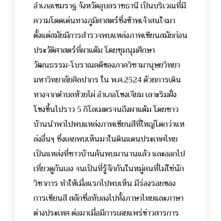
อำเภอเขมราฐ จังหวัดอุบลราชธานี เป็นบริเวณที่มี
ความโดดเด่นทางภูมิศาสตร์ซึ่งข้าพเจ้าสนใจมา
ตั้งแต่สมัยมีการสำรวจพบแหล่งภาพเขียนสมัยก่อน
ประวัติศาสตร์ที่ผาแต้ม โดยชุมนุมศึกษา
วัฒนธรรม-โบราณคดีของภาควิชามานุษยวิทยา
มหาวิทยาลัยศิลปากร ใน พ.ศ.2524 ด้วยการเดิน
ทางจากตำบลห้วยไผ่ อำเภอโขงเจียม เลาะริมฝั่ง
โขงขึ้นไปราว 5 กิโลเมตรจนถึงผาแต้ม โดยชาว
บ้านนำพาไปพบแหล่งภาพเขียนสีที่ใหญ่โตกว่าแห
ล่งอื่นๆ ซึ่งเคยพบเห็นมาในดินแดนประเทศไทย
เป็นแหล่งที่ชาวบ้านค้นพบมานานแล้ว และออกไป
เที่ยวดูกันเอง จนเป็นที่รู้จักกันในหมู่คนที่ไม่ใช่นัก
วิชาการ ทำให้เมื่อแรกไปพบเห็น มีร่องรอยของ
การเขียนสี สลักชื่อทับลงไปทั้งภาษาไทยและภาษา
ต่างประเทศ ต่อมาเมื่อมีการเผยแพร่ข่าวสารการ