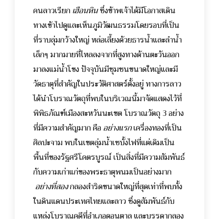
คนลาวเรียก
เฮือนหิน
ซึ่งข้าพเจ้าได้มีโอกาสเดิน
ทางเข้าไปดูและเห็นภูมิวัฒนธรรมโดยรอบที่เป็น
ที่ราบลุ่มกว้างใหญ่ หล่อเลี้ยงด้วยธารน้ำและลำน้ำ
เล็กๆ มากมายที่ไหลลงจากที่สูงทางด้านตะวันออก
มาลงแม่น้ำโขง ปัจจุบันมีชุมชนขนาดใหญ่และมี
วัดธาตุที่สำคัญในประวัติศาสตร์ตั้งอยู่ ทางการลาว
ได้นำโบราณวัตถุที่พบในบริเวณนี้มาจัดแสดงไว้ที่
พิพิธภัณฑ์เมืองสะหวันนะเขต โบราณวัตถุ 3 อย่าง
ที่มีความสำคัญมาก คือ
อย่างแรก
เครื่องทองที่เป็น
ศิลปะจาม พบในเขตลุ่มน้ำเซบั้งไฟที่แต่เดิมเป็น
พื้นที่ของรัฐศรีโคตรบูรณ์ เป็นสิ่งที่มีความสัมพันธ์
กับความเก่าแก่ของพระธาตุพนมเป็นอย่างมาก
อย่างที่สอง
กลองสำริดขนาดใหญ่ที่สุดเท่าที่พบทั้ง
ในดินแดนประเทศไทยและลาว ซึ่งดูสัมพันธ์กับ
แหล่งโบราณคดีที่อำเภอดอนตาล และบรรดากลอง