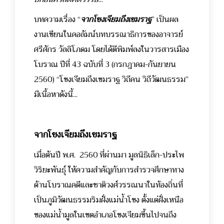
บทความเรื่อง “
จากโขงเจียมถึงเขมราฐ
” เป็นผล
งานเขียนในคอลัมน์บทบรรณาธิการของอาจารย์
ศรีศักร วัลลิโภดม โดยได้ตีพิมพ์ลงในวารสารเมือง
โบราณ ปีที่ 43 ฉบับที่ 3 (กรกฎาคม-กันยายน
2560) “โขงเจียมถึงเขมราฐ วิถีคน วิถีวัฒนธรรม”
มีเนื้อหาดังนี้...
จากโขงเจียมถึงเขมราฐ
เมื่อต้นปี พ.ศ. 2560 ที่ผ่านมา มูลนิธิเล็ก-ประไพ
วิริยะพันธุ์ ให้ความสำคัญกับการสำรวจศึกษาทาง
ด้านโบราณคดีและชาติวงศ์วรรณนาในท้องถิ่นที่
เป็นภูมิวัฒนธรรมริมฝั่งแม่น้ำโขง ตั้งแต่ฝั่งเหนือ
ของแม่น้ำมูลในเขตอำเภอโขงเจียมขึ้นไปจนถึง