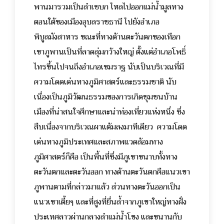
พานมารวมเป็นลำเซบก ไหลไปออกแม่น้ำมูลทาง
ตอนใต้ของเมืองอุบลราชธานี ไปยังอำเภอ
พิบูลมังสาหาร ขณะที่ทางด้านตะวันตกของเทือก
เขาภูพานเป็นที่ลาดลุ่มกว้างใหญ่ ตั้งแต่อำเภอโพธิ์
ไทรขึ้นไปจนถึงอำเภอเขมราฐ นับเป็นบริเวณที่มี
ความโดดเด่นทางภูมิศาสตร์และธรรมชาติ นับ
เนื่องเป็นภูมิวัฒนธรรมของการเกิดชุมชนบ้าน
เมืองที่น่าสนใจศึกษาและน่าท่องเที่ยวแห่งหนึ่ง ซึ่ง
สืบเนื่องจากบริเวณผาแต้มลงมาทีเดียว ความโดด
เด่นทางภูมิประเทศและสภาพแวดล้อมทาง
ภูมิศาสตร์ก็คือ เป็นพื้นที่ซึ่งมีภูเขาขนาบทั้งทาง
ตะวันตกและตะวันออก ทางด้านตะวันตกคือแนวเขา
ภูพานตามที่กล่าวมาแล้ว ส่วนทางตะวันออกเป็น
แนวเขาเตี้ยๆ และที่สูงที่ยื่นล้ำจากภูเขาใหญ่ทางฝั่ง
ประเทศลาวผ่านกลางลำแม่น้ำโขง และขนานกับ