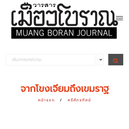
S
S
E
e
A
R
a
C
H
r
จากโขงเจียมถึงเขมราฐ
c
h
หน้าแรก
ศรีศักรทัศน์
f
o
r