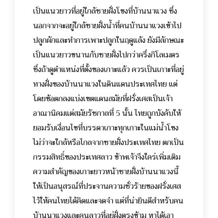
เป็นแนวยาวที่อยู่ใกล้ชายฝั่งโขงที่บ้านนาแวง ซึ่ง
นอกจากจะอยู่ใกล้ชายฝั่งน้ำที่คนบ้านนาแวงเข้าไป
ปลูกผักและทำการเพาะปลูกในฤดูแล้ง ยังมีลักษณะ
เป็นแนวยาวขนานกับชายฝั่งไปกว่าครึ่งกิโลเมตร
ซึ่งถ้าดูตำแหน่งที่ตั้งของเกาะแล้ว ควรเป็นเกาะที่อยู่
ทางฝั่งของบ้านนาแวงในดินแดนประเทศไทย แต่
โดยข้อตกลงแบ่งเขตแดนสมัยที่ฝรั่งเศสเป็นเจ้า
อาณานิคมแต่สมัยรัชกาลที่ 5 นั้น ไทยถูกบังคับให้
ยอมรับเงื่อนไขที่บรรดาเกาะทุกเกาะในแม่น้ำโขง
ไม่ว่าจะใกล้หรือไกลจากชายฝั่งประเทศไทย ตกเป็น
กรรมสิทธิ์ของประเทศลาว ข้าพเจ้าจึงใคร่เพิ่มเติม
ความสำคัญของเกาะยาวหน้าชายฝั่งบ้านนาแวงนี้
ให้เป็นอนุสรณ์ที่ประจานความชั่วร้ายของฝรั่งเศส
ไว้ให้คนไทยได้คิดและจดจำ แต่ที่น่ายินดีสำหรับคน
บ้านนาแวงและคนลาวที่อยู่ฝั่งตรงข้าม หาได้เอา