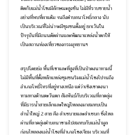
ติดกับแม่น้ำโขงมีลักษณะสูงชัน ไม่มีที่ราบชายน้ำ
อย่างที่พบที่ผาแต้ม จนถึงตำบลนาโพธิ์กลาง นับ
เป็นบริเวณที่ไม่น่าจะมีชุมชนตั้งอยู่ ยกเว้นใน
ปัจจุบันที่มีถนนตัดผ่านและพัฒนาแหล่งน้ำตกให้
เป็นสถานท่องเที่ยวของกรมอุทยานฯ
สรุปโดยย่อ พื้นที่เขาและที่สูงที่เป็นป่าดงนาทามนี้
ไม่มีพื้นที่ตั้งหลักแหล่งชุมชนริมแม่น้ำโขงไปจนถึง
อำเภอโพธิ์ไทรที่อยู่ทางเหนือ แต่ว่าเชิงเขาดงนา
ทามทางด้านตะวันตก สัมพันธ์กับบริเวณที่ลาดลุ่ม
ที่มีธารน้ำสายเล็กและใหญ่ไหลลงมาสมทบเป็น
ลำน้ำใหญ่ 2 สาย คือ ลำเซบายและลำเซบก ซึ่งไหล
ผ่านที่ลาดลุ่มตำบลนาขามไปสมทบกับแม่น้ำมูล
ก่อนไหลลงแม่น้ำโขงที่อำเภอโขงเจียม บริเวณที่