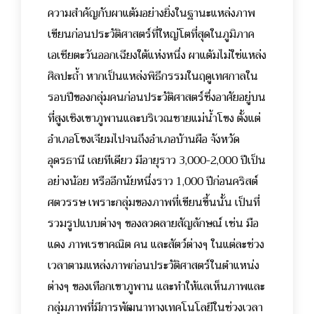
ความสำคัญกับผาแต้มอย่างยิ่งในฐานะแหล่งภาพ
เขียนก่อนประวัติศาสตร์ที่ใหญ่โตที่สุดในภูมิภาค
เอเชียตะวันออกเฉียงใต้แห่งหนึ่ง ผาแต้มไม่ใช่แหล่ง
ศิลปะถ้ำ หากเป็นแหล่งพิธีกรรมในฤดูเทศกาลใน
รอบปีของกลุ่มคนก่อนประวัติศาสตร์ซึ่งอาศัยอยู่บน
ที่สูงเชิงเขาภูพานและบริเวณชายแม่น้ำโขง ตั้งแต่
อำเภอโขงเจียมไปจนถึงอำเภอบ้านผือ จังหวัด
อุดรธานี เลยทีเดียว มีอายุราว 3,000-2,000 ปีเป็น
อย่างน้อย หรืออีกนัยหนึ่งราว 1,000 ปีก่อนคริสต์
ศตวรรษ เพราะกลุ่มของภาพที่เขียนขึ้นนั้น เป็นที่
รวมรูปแบบต่างๆ ของลวดลายสัญลักษณ์ เช่น มือ
แดง ภาพเรขาคณิต คน และสัตว์ต่างๆ ในแต่ละช่วง
เวลาตามแหล่งภาพก่อนประวัติศาสตร์ในตำแหน่ง
ต่างๆ ของเทือกเขาภูพาน และทำให้แลเห็นภาพและ
กลุ่มภาพที่มีการพัฒนาทางเทคโนโลยีในช่วงเวลา