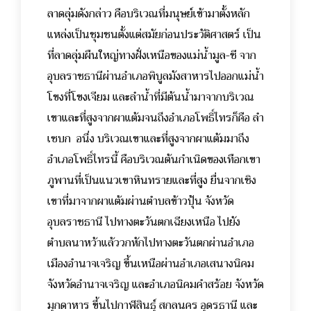
ลาดลุ่มดังกล่าว คือบริเวณที่มนุษย์เข้ามาตั้งหลัก
แหล่งเป็นชุมชนตั้งแต่สมัยก่อนประวัติศาสตร์ เป็น
ที่ลาดลุ่มผืนใหญ่ทางฝั่งเหนือของแม่น้ำมูล-ชี จาก
อุบลราชธานีผ่านอำเภอพิบูลมังสาหารไปออกแม่น้ำ
โขงที่โขงเจียม และลำน้ำที่มีต้นน้ำมาจากบริเวณ
เขาและที่สูงจากผาแต้มจนถึงอำเภอโพธิ์ไทรก็คือ ลำ
เซบก อนึ่ง บริเวณเขาและที่สูงจากผาแต้มมาถึง
อำเภอโพธิ์ไทรนี้ คือบริเวณต้นกำเนิดของเทือกเขา
ภูพานที่เป็นแนวเขาหินทรายและที่สูง ยื่นจากเชิง
เขาที่มาจากผาแต้มผ่านตำบลข้าวปุ้น จังหวัด
อุบลราชธานี ไปทางตะวันตกเฉียงเหนือ ไปยัง
ตำบลนาหว้าแล้ววกหักไปทางตะวันตกผ่านอำเภอ
เมืองอำนาจเจริญ ขึ้นเหนือผ่านอำเภอเสนางนิคม
จังหวัดอำนาจเจริญ และอำเภอนิคมคำสร้อย จังหวัด
มุกดาหาร ขึ้นไปกาฬสินธุ์ สกลนคร อุดรธานี และ