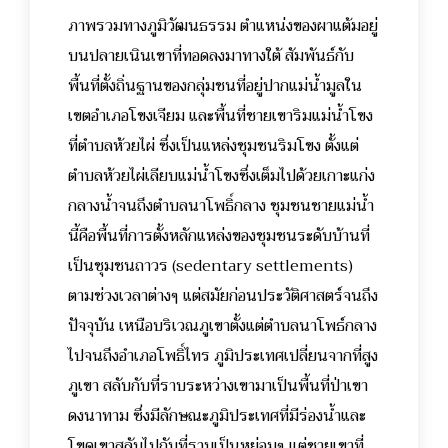
ภาพรวมทางภูมิวัฒนธรรม ตำแหน่งของผาแต้มอยู่
บนปลายเนินเขาที่ทอดลงมาทางใต้ สัมพันธ์กับ
พื้นที่ตั้งถิ่นฐานของกลุ่มชนที่อยู่ปากแม่น้ำมูลใน
เขตอำเภอโขงเจียม และพื้นที่ชายเขาริมแม่น้ำโขง
ที่ตำบลห้วยไผ่ ซึ่งเป็นแหล่งชุมชนริมโขง ตั้งแต่
ตำบลห้วยไผ่เลียบแม่น้ำโขงซึ่งเต็มไปด้วยเกาะแก่ง
กลางน้ำจนถึงตำบลนาโพธิ์กลาง ชุมชนชายแม่น้ำ
นี้คือพื้นที่การตั้งหลักแหล่งของชุมชนระดับบ้านที่
เป็นชุมชนถาวร (sedentary settlements)
ตามช่วงเวลาต่างๆ แต่สมัยก่อนประวัติศาสตร์จนถึง
ปัจจุบัน เหนือบริเวณภูเขาตั้งแต่ตำบลนาโพธ์กลาง
ไปจนถึงอำเภอโพธิ์ไทร ภูมิประเทศเปลี่ยนจากที่สูง
ภูเขา สลับกับที่ราบระหว่างเขามาเป็นพื้นที่ป่าเขา
ดงนาทาม ซึ่งมีลักษณะภูมิประเทศที่มีร่องน้ำและ
โขดเขาสลับไปกับที่ราบเป็นหย่อมๆ แต่ชายเขาที่