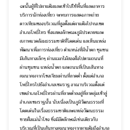
ฉะนั้นผู้ที่ไปผาแต้มและเข้าไปใช้พื้นที่และอาคาร
บริการนักท่องเที่ยว จะพบการแสดงภาพถ่าย
ดาวเทียมของบริเวณที่สูงตั้งแต่ผาแต้มไปจนเขต
อำเภอโพธิ์ไทร ซึ่งแสดงลักษณะภูมิประเทศและ
สภาพแวดล้อมธรรมชาติที่โดดเด่น แลเห็นแหล่ง
พัฒนาเพื่อการท่องเที่ยว ตำแหน่งที่มีน้ำตก ชุมชน
มีเส้นทางเล็กๆ ผ่านแมกไม้สองฝั่งไปตามถนนที่
ผ่านชุมชน แหล่งน้ำตก และถนนที่เป็นเส้นทาง
คมนาคมจากโขงเจียมผ่านที่ลาดต่ำ ตั้งแต่อำเภอ
โพธิ์ไทรไปยังอำเภอเขมราฐ อาณาบริเวณตั้งแต่
เขตอำเภอโพธิ์ไทรผ่านที่ลาดต่ำลงสู่ที่ลาดลุ่มเข้าสู่
อำเภอเขมราฐนั้น นับเนื่องเป็นภูมิวัฒนธรรมที่
โดดเด่นในเรื่องธรรมชาติและแหล่งวัฒนธรรม
ชายฝั่งแม่น้ำโขง ซึ่งมีอัตลักษณ์เช่นเดียวกับ
บริเวณที่เป็นเส้นทางคมนาคมจากผาแต้มถึงอำเภอ