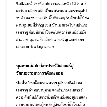
ริมฝั่งแม่น้ำโขงที่วกหักจากแนวเหนือ-ใต้ ไปทาง
ตะวันตกเฉียงเหนือ ตั้งแต่บริเวณหาดทรายสูงไป
จนอำเภอเขมราฐ เป็นพื้นที่แคบๆ ริมฝั่งแม่น้ำโขง
ผ่านชุมชนที่สำคัญ เช่น บ้านนาแวง ไปจนอำเภอ
เขมราฐ ก่อนที่ลำน้ำโขงจะไหลวกขึ้นเหนือไปยัง
อำเภอชานุมาน จังหวัดอำนาจเจริญ และอำเภอ
ดอนตาล จังหวัดมุกดาหาร
ชุมชนแต่สมัยก่อนประวัติศาสตร์สู่
วัฒนธรรมทวารวดีและขอม
พื้นที่ริมโขงตั้งแต่หาดทรายสูงไปจนถึงอำเภอ
เขมราฐ อำเภอชานุมาน และอำเภอดอนตาล มี
ความสัมพันธ์กับการตั้งหลักแหล่งของชุมชนและ
การคมนาคมของผู้คนที่อยู่สองฝั่งแม่น้ำโขงเป็น