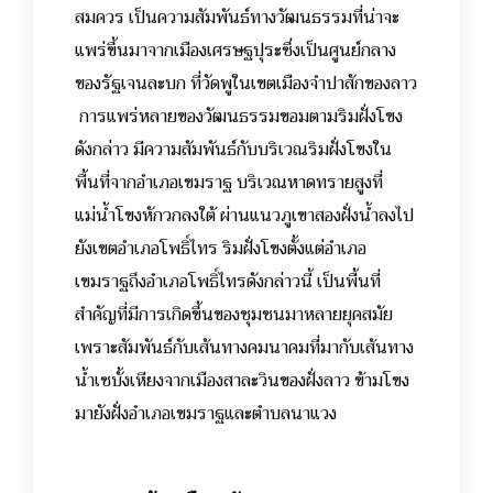
สมควร เป็นความสัมพันธ์ทางวัฒนธรรมที่น่าจะ
แพร่ขึ้นมาจากเมืองเศรษฐปุระซึ่งเป็นศูนย์กลาง
ของรัฐเจนละบก ที่วัดพูในเขตเมืองจำปาสักของลาว
การแพร่หลายของวัฒนธรรมขอมตามริมฝั่งโขง
ดังกล่าว มีความสัมพันธ์กับบริเวณริมฝั่งโขงใน
พื้นที่จากอำเภอเขมราฐ บริเวณหาดทรายสูงที่
แม่น้ำโขงหักวกลงใต้ ผ่านแนวภูเขาสองฝั่งน้ำลงไป
ยังเขตอำเภอโพธิ์ไทร ริมฝั่งโขงตั้งแต่อำเภอ
เขมราฐถึงอำเภอโพธิ์ไทรดังกล่าวนี้ เป็นพื้นที่
สำคัญที่มีการเกิดขึ้นของชุมชนมาหลายยุคสมัย
เพราะสัมพันธ์กับเส้นทางคมนาคมที่มากับเส้นทาง
น้ำเซบั้งเหียงจากเมืองสาละวินของฝั่งลาว ข้ามโขง
มายังฝั่งอำเภอเขมราฐและตำบลนาแวง