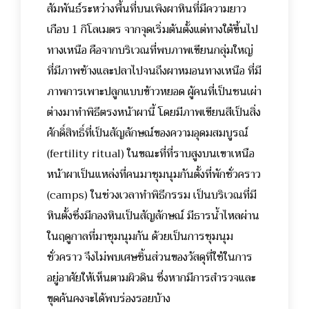
สัมพันธ์ระหว่างพื้นที่บนเพิงผาหินที่มีความยาว
เกือบ 1 กิโลเมตร จากจุดเริ่มต้นตั้งแต่ทางใต้ขึ้นไป
ทางเหนือ คือจากบริเวณที่พบภาพเขียนกลุ่มใหญ่
ที่มีภาพช้างและปลาไปจนถึงผาหมอนทางเหนือ ที่มี
ภาพการเพาะปลูกแบบข้าวหยอด ผู้คนที่เป็นชนเผ่า
ต่างมาทำพิธีตรงหน้าผานี้ โดยมีภาพเขียนสีเป็นสิ่ง
ศักดิ์สิทธิ์ที่เป็นสัญลักษณ์ของความอุดมสมบูรณ์
(fertility ritual) ในขณะที่ที่ราบสูงบนเขาเหนือ
หน้าผาเป็นแหล่งที่คนมาชุมนุมกันตั้งที่พักชั่วคราว
(camps) ในช่วงเวลาทำพิธีกรรม เป็นบริเวณที่มี
หินตั้งซึ่งมีกองหินเป็นสัญลักษณ์ มีธารน้ำไหลผ่าน
ในฤดูกาลที่มาชุมนุมกัน ด้วยเป็นการชุมนุม
ชั่วคราว จึงไม่พบเศษชิ้นส่วนของวัสดุที่ใช้ในการ
อยู่อาศัยให้เห็นตามผิวดิน ซึ่งหากมีการสำรวจและ
ขุดค้นคงจะได้พบร่องรอยบ้าง