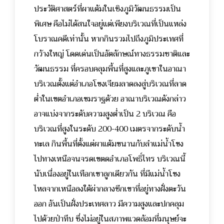
ประวัติศาสตร์ที่ผาแต้มในเชิงภูมิวัฒนธรรมเป็น
พิเศษ คือไม่ได้สนใจอยู่แต่เพียงบริเวณที่เป็นแหล่ง
โบราณคดีเท่านั้น หากกินรวมไปถึงภูมิประเทศที่
กว้างใหญ่ โดดเด่นเป็นอัตลักษณ์ทางธรรมชาติและ
วัฒนธรรม ที่ครอบคลุมพื้นที่สูงและภูเขาในอาณา
บริเวณตั้งแต่อำเภอโขงเจียมลาดลงสู่บริเวณที่ลาด
ต่ำในเขตอำเภอเขมราฐด้วย อาณาบริเวณดังกล่าว
อาจแบ่งจากระดับความสูงต่ำเป็น 2 บริเวณ คือ
บริเวณที่สูงในระดับ 200-400 เมตรจากระดับน้ำ
ทะเล กินพื้นที่ตั้งแต่ผาแต้มขนานกับลำแม่น้ำโขง
ไปทางเหนือจนจรดเขตดอำเภอโพธิ์ไทร บริเวณนี้
นับเนื่องอยู่ในเทือกเขาลูกเดียวกัน ที่มีแม่น้ำโขง
ไหลจากเหนือลงใต้ผ่ากลางซีกเขาที่อยู่ทางฝั่งตะวัน
ออก อันเป็นฝั่งประเทศลาว มีความสูงและปกคลุม
ไปด้วยป่าทึบ ซึ่งไม่อยู่ในสภาพแวดล้อมที่มนุษย์จะ