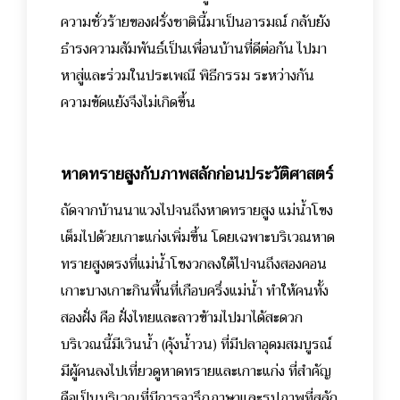
ความชั่วร้ายของฝรั่งชาตินี้มาเป็นอารมณ์ กลับยัง
ธำรงความสัมพันธ์เป็นเพื่อนบ้านที่ดีต่อกัน ไปมา
หาสู่และร่วมในประเพณี พิธีกรรม ระหว่างกัน
ความขัดแย้งจึงไม่เกิดขึ้น
หาดทรายสูงกับภาพสลักก่อนประวัติศาสตร์
ถัดจากบ้านนาแวงไปจนถึงหาดทรายสูง แม่น้ำโขง
เต็มไปด้วยเกาะแก่งเพิ่มขึ้น โดยเฉพาะบริเวณหาด
ทรายสูงตรงที่แม่น้ำโขงวกลงใต้ไปจนถึงสองคอน
เกาะบางเกาะกินพื้นที่เกือบครึ่งแม่น้ำ ทำให้คนทั้ง
สองฝั่ง คือ ฝั่งไทยและลาวข้ามไปมาได้สะดวก
บริเวณนี้มีเวินน้ำ (คุ้งน้ำวน) ที่มีปลาอุดมสมบูรณ์
มีผู้คนลงไปเที่ยวดูหาดทรายและเกาะแก่ง ที่สำคัญ
คือเป็นบริเวณที่มีการจารึกภาษาและรูปภาพที่สลัก