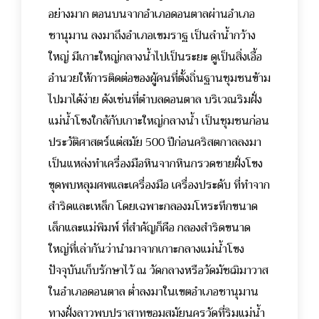
อย่างมาก ตอนบนจากอำเภอดอนตาลผ่านอำเภอ
ชานุมาน ลงมาถึงอำเภอเขมราฐ เป็นลำน้ำกว้าง
ใหญ่ มีเกาะใหญ่กลางน้ำไปเป็นระยะ ดูเป็นสิ่งเอื้อ
อำนวยให้การติดต่อของผู้คนที่ตั้งถิ่นฐานชุมชนข้าม
ไปมาได้ง่าย ดังเช่นที่ตำบลดอนตาล บริเวณริมฝั่ง
แม่น้ำโขงใกล้กับเกาะใหญ่กลางน้ำ เป็นชุมชนก่อน
ประวัติศาสตร์แต่สมัย 500 ปีก่อนคริสตกาลลงมา
เป็นแหล่งทำเครื่องมือหินจากหินกรวดชายฝั่งโขง
ขุดพบหลุมศพและเครื่องมือ เครื่องประดับ ที่ทำจาก
สำริดและเหล็ก โดยเฉพาะกลองมโหระทึกขนาด
เล็กและแม่พิมพ์ ที่สำคัญก็คือ กลองสำริดขนาด
ใหญ่ที่เล่ากันว่านำมาจากเกาะกลางแม่น้ำโขง
ปัจจุบันเก็บรักษาไว้ ณ วัดกลางหรือวัดมัชฌิมาวาส
ในอำเภอดอนตาล ต่ำลงมาในเขตอำเภอชานุมาน
ทางฝั่งลาวพบปราสาทขอมสมัยนครวัดที่ริมแม่น้ำ