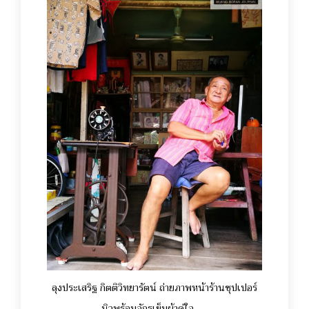
ลุงประเสริฐ กิตติวิทยารัตน์ ถ่ายภาพหน้าร้านซุปเปอร์
นิวพร้อมจักรเย็บผ้าคู่ใจ