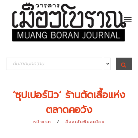
S
S
E
e
A
R
a
C
H
r
‘ซุปเปอร์นิว’ ร้านตัดเสื้อแห่ง
c
ตลาดคอวัง
h
f
หน้าแรก
สิ่งละอันพันละน้อย
o
r