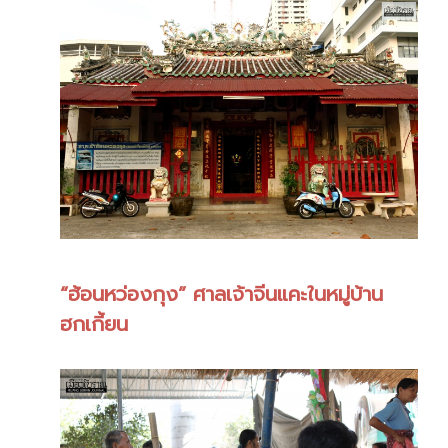
“ฮ้อนหว่องกุง” ศาลเจ้าจีนแคะในหมู่บ้าน
ฮกเกี้ยน