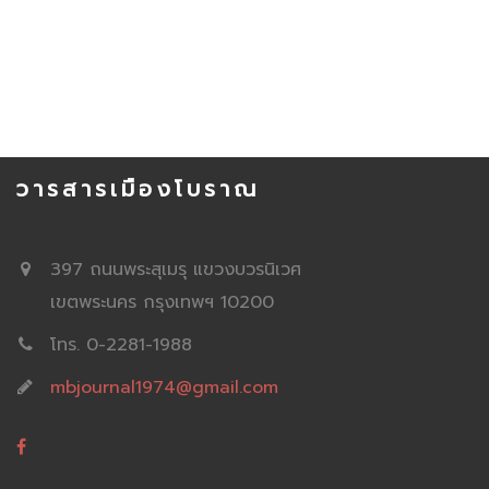
วารสารเมืองโบราณ
397 ถนนพระสุเมรุ แขวงบวรนิเวศ
เขตพระนคร กรุงเทพฯ 10200
โทร. 0-2281-1988
mbjournal1974@gmail.com