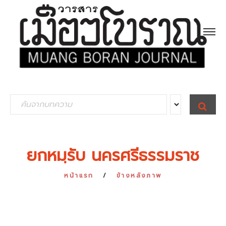
S
S
E
e
A
R
a
C
H
r
ยกหมฺรับ นครศรีธรรมราช
c
h
หน้าแรก
ข้างหลังภาพ
f
o
r