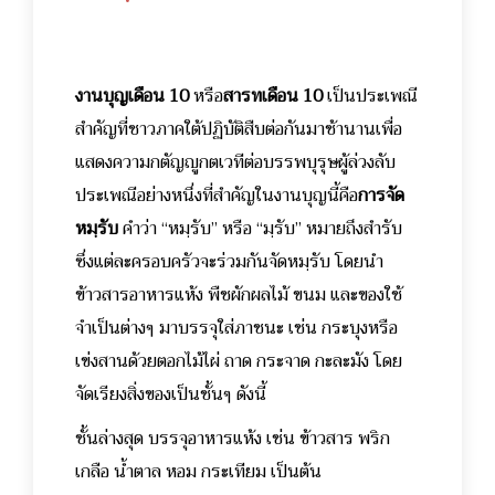
งานบุญเดือน 10
หรือ
สารทเดือน 10
เป็นประเพณี
สำคัญที่ชาวภาคใต้ปฏิบัติสืบต่อกันมาช้านานเพื่อ
แสดงความกตัญญูกตเวทีต่อบรรพบุรุษผู้ล่วงลับ
ประเพณีอย่างหนึ่งที่สำคัญในงานบุญนี้คือ
การจัด
หมฺรับ
คำว่า “หมฺรับ” หรือ “มฺรับ” หมายถึงสำรับ
ซึ่งแต่ละครอบครัวจะร่วมกันจัดหมฺรับ โดยนำ
ข้าวสารอาหารแห้ง พืชผักผลไม้ ขนม และของใช้
จำเป็นต่างๆ มาบรรจุใส่ภาชนะ เช่น กระบุงหรือ
เข่งสานด้วยตอกไม้ไผ่ ถาด กระจาด กะละมัง โดย
จัดเรียงสิ่งของเป็นชั้นๆ ดังนี้
ชั้นล่างสุด บรรจุอาหารแห้ง เช่น ข้าวสาร พริก
เกลือ น้ำตาล หอม กระเทียม เป็นต้น