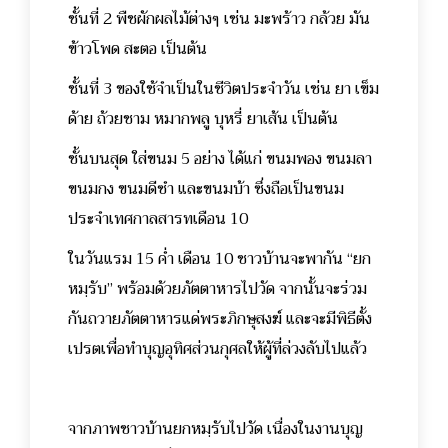
ชั้นที่ 2 พืชผักผลไม้ต่างๆ เช่น มะพร้าว กล้วย มัน
ข้าวโพด สะตอ เป็นต้น
ชั้นที่ 3 ของใช้จำเป็นในชีวิตประจำวัน เช่น ยา เข็ม
ด้าย ถ้วยชาม หมากพลู บุหรี่ ยาเส้น เป็นต้น
ชั้นบนสุด ใส่ขนม 5 อย่าง ได้แก่ ขนมพอง ขนมลา
ขนมกง ขนมดีซำ และขนมบ้า ซึ่งถือเป็นขนม
ประจำเทศกาลสารทเดือน 10
ในวันแรม 15 ค่ำ เดือน 10 ชาวบ้านจะพากัน “ยก
หมฺรับ” พร้อมด้วยภัตตาหารไปวัด จากนั้นจะร่วม
กันถวายภัตตาหารแด่พระภิกษุสงฆ์ และจะมีพิธีตั้ง
เปรตเพื่อทำบุญอุทิศส่วนกุศลให้ผู้ที่ล่วงลับไปแล้ว
จากภาพชาวบ้านยกหมฺรับไปวัด เนื่องในงานบุญ