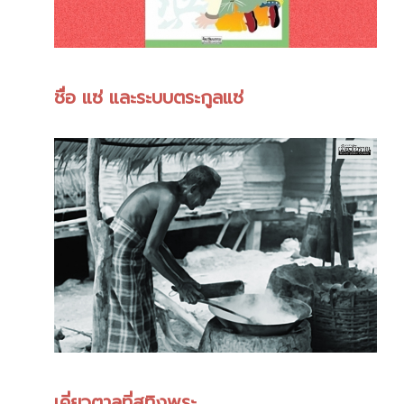
ชื่อ แซ่ และระบบตระกูลแซ่
เคี่ยวตาลที่สทิงพระ