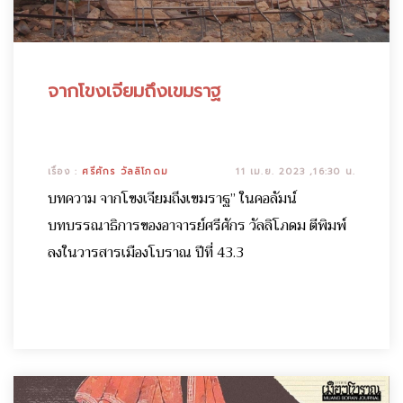
จากโขงเจียมถึงเขมราฐ
เรื่อง :
ศรีศักร วัลลิโภดม
11 เม.ย. 2023 ,16:30 น.
บทความ จากโขงเจียมถึงเขมราฐ” ในคอลัมน์
บทบรรณาธิการของอาจารย์ศรีศักร วัลลิโภดม ตีพิมพ์
ลงในวารสารเมืองโบราณ ปีที่ 43.3