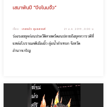
เสมาพันปี “บึงโนนงิ้ว”
เรื่อง :
เกสรบัว อุบลสรรค์
21 ม.ค. 2019 ,0:00 น.
ร่องรอยยุคก่อนประวัติศาสตร์ตอนปลายถึงยุคทวารวดีที่
แหล่งโบราณคดีเมืองงิ้ว ลุ่มน้ำลำเซบก จังหวัด
อำนาจเจริญ