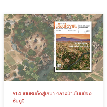
:
51.4 เนินหินตั้งสู่เสมา กลางบ้านโนนฆ้อง
ชัยภูมิ