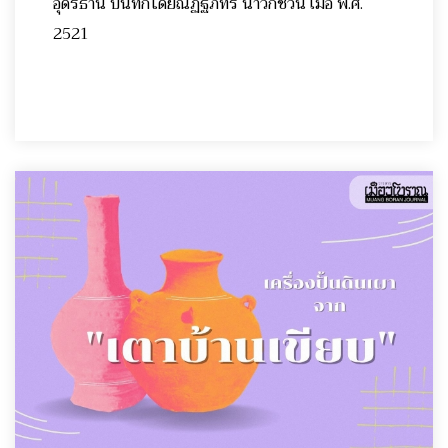
อุดรธานี บันทึกโดยณัฏฐภัทร นาวิกชีวิน เมื่อ พ.ศ.
2521