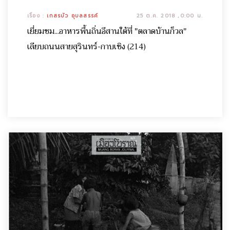
เรื่อง :
เกสรบัว อุบลสรรค์
25 ต.ค. 2018 ,0:00 น.
เยี่ยมชม...อาหารพื้นถิ่นอีสานใต้ที่ "ตลาดบ้านก็วล"
เลียบถนนสายสุรินทร์-กาบเชิง (214)