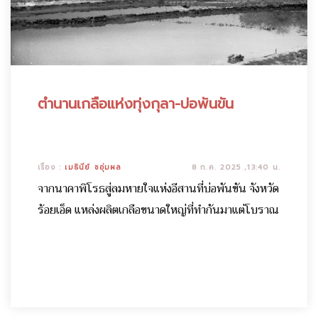
ตำนานเกลือแห่งทุ่งกุลา-บ่อพันขัน
เรื่อง :
เมธินีย์ ชอุ่มผล
8 ก.ค. 2025 ,13:40 น.
จากนาคาพิโรธสู่ลมหายใจแห่งอีสานที่บ่อพันขัน จังหวัด
ร้อยเอ็ด แหล่งผลิตเกลือขนาดใหญ่ที่ทำกันมาแต่โบราณ