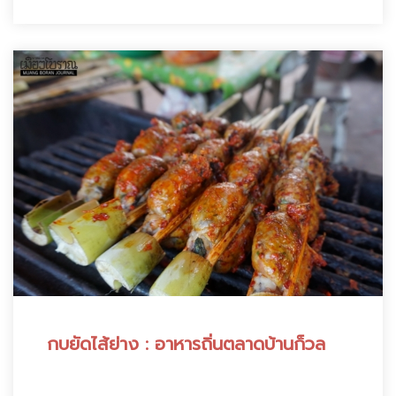
กบยัดไส้ย่าง : อาหารถิ่นตลาดบ้านก็วล