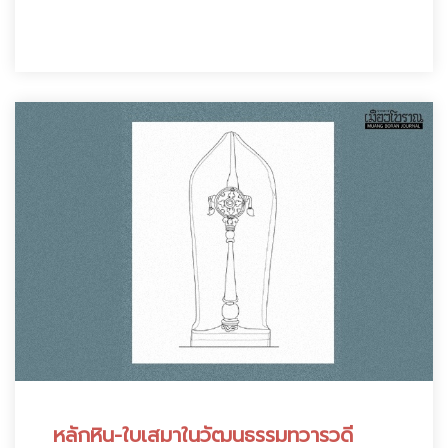
หลักหิน-ใบเสมาในวัฒนธรรมทวารวดี