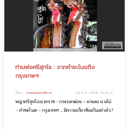
ท่านพ่อศรีสุทโธ : จากคำชะโนดถึง
กรุงเทพฯ
เรื่อง :
กองบรรณาธิการ
26 ต.ค. 2018 ,14:26 น.
พญาศรีสุทโธนาคราช - กระรอกด่อน – ผาแดง นางไอ่
– คำชะโนด – กรุงเทพฯ ... มีความเกี่ยวข้องกันอย่างไร?