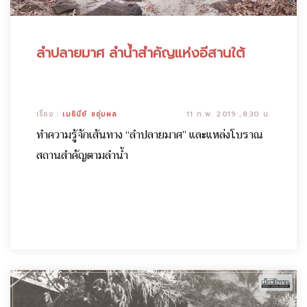
ลำปลายมาศ ลำน้ำสำคัญแห่งอีสานใต้
เรื่อง :
เมธินีย์ ชอุ่มผล
11 ก.พ. 2019 ,8:30 น.
ทำความรู้จักเส้นทาง “ลำปลายมาศ” และแหล่งโบราณ
สถานสำคัญตามลำน้ำ