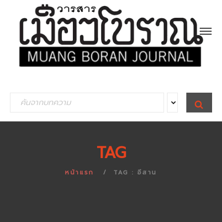
S
S
E
e
A
R
a
C
H
r
TAG
c
h
หน้าแรก
TAG : อีสาน
f
o
r