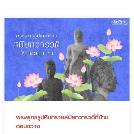
:
พระพุทธรูปหินทรายสมัยทวารวดีที่บ้าน
ดอนขวาง