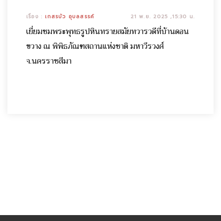
เรื่อง :
เกสรบัว อุบลสรรค์
21 พ.ย. 2025 ,15:30 น.
เยี่ยมชมพระพุทธรูปหินทรายสมัยทวารวดีที่บ้านดอน
ขวาง ณ พิพิธภัณฑสถานแห่งชาติ มหาวีรวงศ์
จ.นครราชสีมา