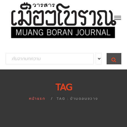
S
S
E
e
A
R
a
C
H
r
TAG
c
h
หน้าแรก
TAG : บ้านดอนขวาง
f
o
r