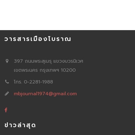
วารสารเมืองโบราณ
397 ถนนพระสุเมรุ แขวงบวรนิเวศ
เขตพระนคร กรุงเทพฯ 10200
โทร. 0-2281-1988
mbjournal1974@gmail.com
ข่าวล่าสุด