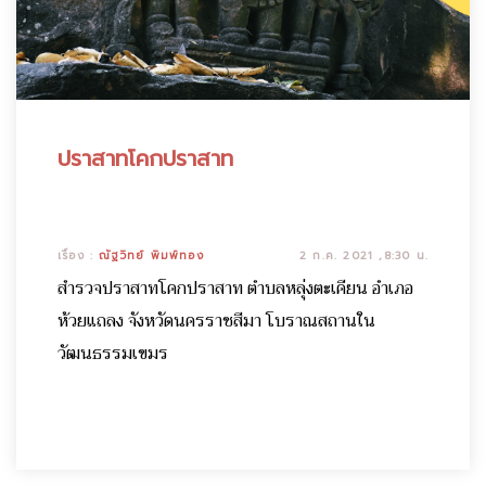
ปราสาทโคกปราสาท
เรื่อง :
ณัฐวิทย์ พิมพ์ทอง
2 ก.ค. 2021 ,8:30 น.
สำรวจปราสาทโคกปราสาท ตำบลหลุ่งตะเคียน อำเภอ
ห้วยแถลง จังหวัดนครราชสีมา โบราณสถานใน
วัฒนธรรมเขมร