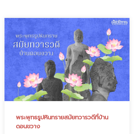
:
พระพุทธรูปหินทรายสมัยทวารวดีที่บ้าน
ดอนขวาง