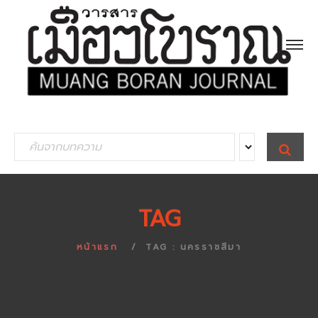
S
S
E
e
A
R
a
C
H
r
TAG
c
h
หน้าแรก
TAG : นครราชสีมา
f
o
r