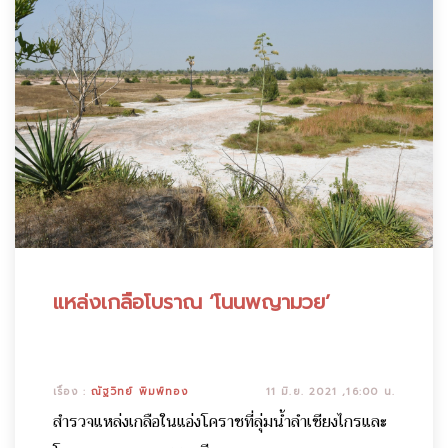
แหล่งเกลือโบราณ ‘โนนพญามวย’
เรื่อง :
ณัฐวิทย์ พิมพ์ทอง
11 มิ.ย. 2021 ,16:00 น.
สำรวจแหล่งเกลือในแอ่งโคราชที่ลุ่มน้ำลำเชียงไกรและ