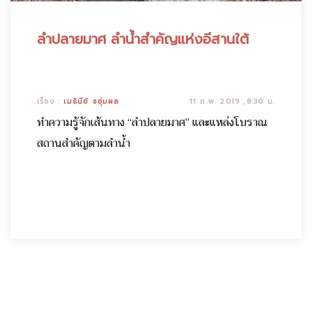
ลำปลายมาศ ลำน้ำสำคัญแห่งอีสานใต้
เรื่อง :
เมธินีย์ ชอุ่มผล
11 ก.พ. 2019 ,8:30 น.
ทำความรู้จักเส้นทาง “ลำปลายมาศ” และแหล่งโบราณ
สถานสำคัญตามลำน้ำ