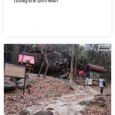
โนนพญามวย นครราชสีมา