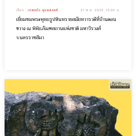
เรื่อง :
เกสรบัว อุบลสรรค์
21 พ.ย. 2025 ,15:30 น.
เยี่ยมชมพระพุทธรูปหินทรายสมัยทวารวดีที่บ้านดอน
ขวาง ณ พิพิธภัณฑสถานแห่งชาติ มหาวีรวงศ์
จ.นครราชสีมา